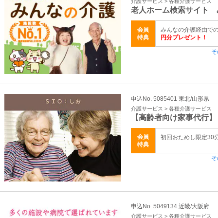
介護サービス > 各種介護サービス
老人ホーム検索サイト 
会員
みんなの介護経由で
特典
円分プレゼント！
そ
申込No. 5085401 東北/山形県
介護サービス > 各種介護サービス
【高齢者向け家事代行】
会員
初回おためし限定30
特典
そ
申込No. 5049134 近畿/大阪府
介護サービス > 各種介護サービス