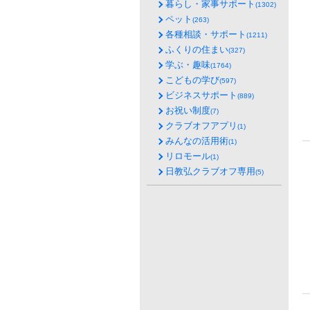
暮らし・家事サポート
(1302)
ペット
(263)
各種相談・サポート
(1211)
ふくりの住まい
(327)
学ぶ・趣味
(1764)
こどもの学び
(597)
ビジネスサポート
(889)
お祝い制度
(7)
クラブオフアプリ
(1)
みんなの活用術
(1)
リロモール
(1)
日教弘クラブオフ専用
(5)