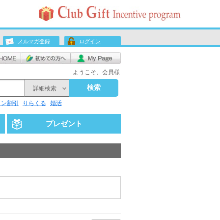
メルマガ登録
ログイン
ようこそ、会員様
検索
詳細検索
リン割引
りらくる
婚活
プレゼント