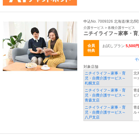
申込No. 7009326 北海道/東北/
介護サービス > 各種介護サービス
ニチイライフ～家事・育
会員
お試しプラン
5,500円
特典
そ
対象店舗
ニチイライフ～家事・育
北
児・自費介護サービス～
ー
札幌支店
ニチイライフ～家事・育
青
児・自費介護サービス～
ビ
青森支店
ニチイライフ～家事・育
青
児・自費介護サービス～
ル
八戸支店