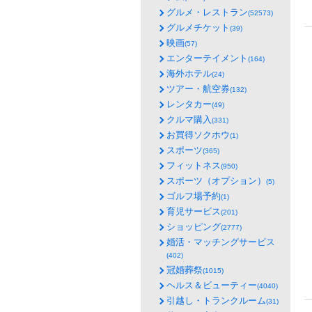
グルメ・レストラン
(52573)
グルメチケット
(39)
映画
(57)
エンターテイメント
(164)
海外ホテル
(24)
ツアー・航空券
(132)
レンタカー
(49)
クルマ購入
(331)
お買得ソクホウ
(1)
スポーツ
(365)
フィットネス
(950)
スポーツ（オプション）
(5)
ゴルフ場予約
(1)
育児サービス
(201)
ショッピング
(2777)
婚活・マッチングサービス
(402)
冠婚葬祭
(1015)
ヘルス＆ビューティー
(4040)
引越し・トランクルーム
(31)