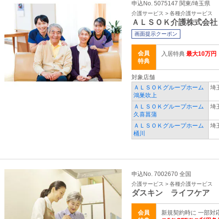
申込No. 5075147 関東/埼玉県
介護サービス > 各種介護サービス
ＡＬＳＯＫ介護株式会社
画面提示クーポン
会員
入居特典
最大10万
特典
対象店舗
ＡＬＳＯＫグループホーム
埼
鴻巣吹上
ＡＬＳＯＫグループホーム
埼
久喜菖蒲
ＡＬＳＯＫグループホーム
埼
桶川
申込No. 7002670 全国
介護サービス > 各種介護サービス
ダスキン ライフケア
会員
新規契約時に 一部対