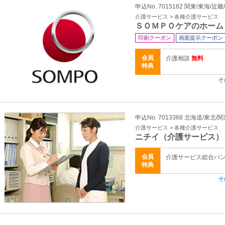
申込No. 7015182 関東/東海/近畿
介護サービス > 各種介護サービス
ＳＯＭＰＯケアのホーム
印刷クーポン
画面提示クーポン
会員
介護相談
無料
特典
そ
申込No. 7013368 北海道/東北/
介護サービス > 各種介護サービス
ニチイ（介護サービス）
会員
介護サービス総合パ
特典
そ