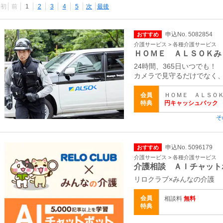
最初
前
1
2
3
4
5
次
最後
申込No. 5082854
おすすめ
介護サービス > 各種介護サービス
ＨＯＭＥ ＡＬＳＯＫみ
24時間、365日いつでも！
カメラで見守るだけでなく
会員
ＨＯＭＥ ＡＬＳＯＫ
特典
円キャッシュバック
そ
申込No. 5096179
おすすめ
介護サービス > 各種介護サービス
介護相談 ＡＩチャット
リロクラブ×みんなの介護
会員
相談料
無料
特典