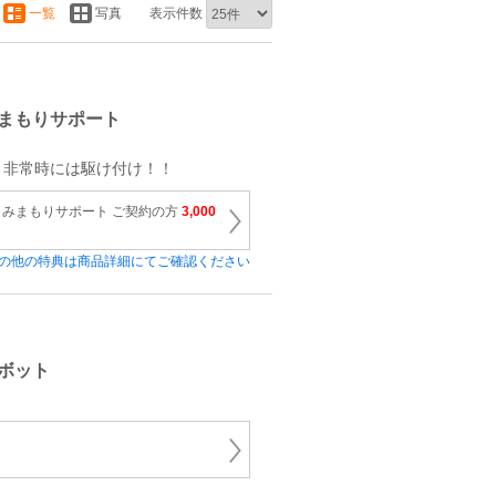
一覧
写真
表示件数
まもりサポート
、非常時には駆け付け！！
みまもりサポート ご契約の方
3,000
の他の特典は商品詳細にてご確認ください
ボット