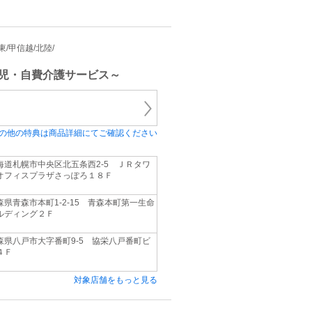
関東/甲信越/北陸/
児・自費介護サービス～
の他の特典は商品詳細にてご確認ください
海道札幌市中央区北五条西2‐5 ＪＲタワ
オフィスプラザさっぽろ１８Ｆ
森県青森市本町1‐2‐15 青森本町第一生命
ルディング２Ｆ
森県八戸市大字番町9‐5 協栄八戸番町ビ
４Ｆ
対象店舗をもっと見る