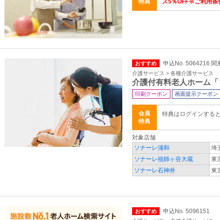
特典
ス5％OFF※ご利用条
申込No. 5064216 
おすすめ
介護サービス > 各種介護サービス
介護付有料老人ホーム「
印刷クーポン
画面提示クーポン
会員
特典はログインする
特典
対象店舗
ソナーレ浦和
埼
ソナーレ祖師ヶ谷大蔵
東
ソナーレ石神井
東
申込No. 5096151
おすすめ