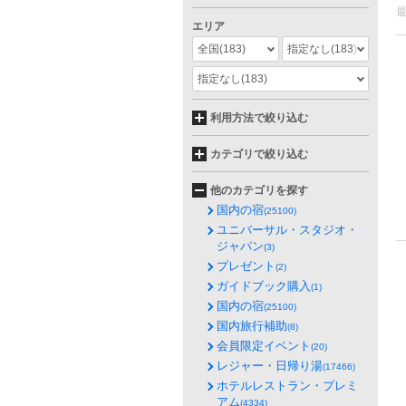
エリア
全国
(183)
指定なし
(183)
指定なし
(183)
利用方法で絞り込む
カテゴリで絞り込む
他のカテゴリを探す
国内の宿
(25100)
ユニバーサル・スタジオ・
ジャパン
(3)
プレゼント
(2)
ガイドブック購入
(1)
国内の宿
(25100)
国内旅行補助
(8)
会員限定イベント
(20)
レジャー・日帰り湯
(17466)
ホテルレストラン・プレミ
アム
(4334)