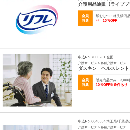
介護用品通販【ライブプ
会員
紙おむつ・軽失禁商
特典
り 10％OFF
申込No. 7000201 全国
介護サービス > 各種介護サービス
ダスキン ヘルスレント
会員
販売商品のみ 3,0
特典
10％OFF※条件あり
申込No. 0048664 埼玉県/千葉
介護サービス > 各種介護サービス