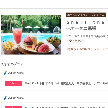
ホテルレストラン・プレミアム
Ｓｈｅｌｌ ｔｈｅ
ーオータニ幕張
〒261-0021 千葉県千葉市美浜区
アクセス
特選ホテル内レストラン
ホ
おすすめプラン
New
Shell Pool 【各日10名／平日限定大人（中学生以上）】プール＆ラ