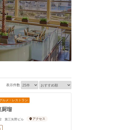
表示件数
グルメ・レストラン
菜厨瑠
アクセス
0-2 第三矢野ビル
約