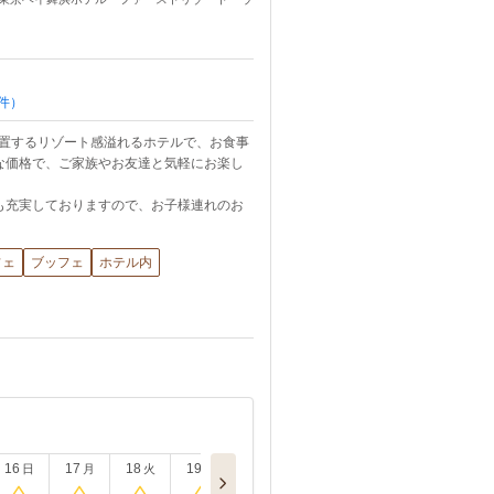
件）
位置するリゾート感溢れるホテルで、お食事
な価格で、ご家族やお友達と気軽にお楽し
も充実しておりますので、お子様連れのお
フェ
ブッフェ
ホテル内
16
17
18
19
日
月
火
水