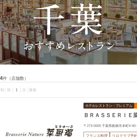
4
件（店舗数）
最初
前
1
次
最後
ホテルレストラン・プレミアム
ＢＲＡＳＳＥＲＩＥ
〒273-0005 千葉県船橋市本町4-4
フランス料理
リロクラブ予