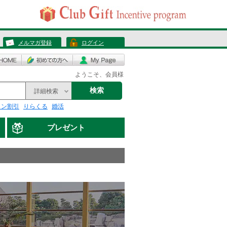
メルマガ登録
ログイン
ようこそ、会員様
検索
詳細検索
リン割引
りらくる
婚活
プレゼント