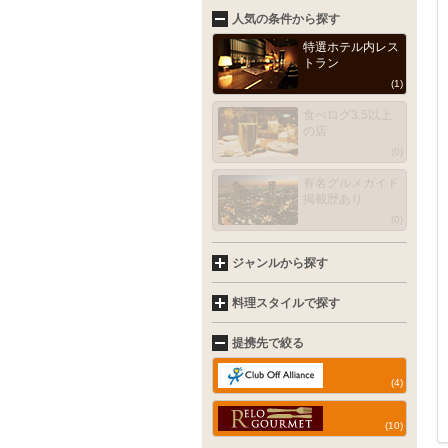
人気の条件から探す
特選ホテル内レス
トラン
(1)
食べログ3.5以上
の店
(0)
有名グルメガイド
掲載歴あり
(0)
ジャンルから探す
料理スタイルで探す
提携先で絞る
(4)
(10)