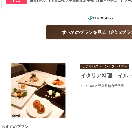
New
Shell Pool 【各日10名／平日限定お子様（4歳～小学生）】プール
すべてのプランを見る
合計2プラ
ホテルレストラン・プレミアム
イタリア料理 イル
〒277-0025 千葉県柏市千代田1-1-12
おすすめプラン