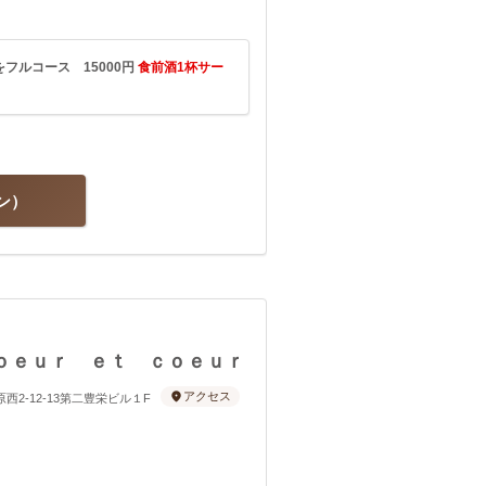
フルコース 15000円
食前酒1杯サー
ン
ｏｅｕｒ ｅｔ ｃｏｅｕｒ
アクセス
原西2-12-13第二豊栄ビル１F