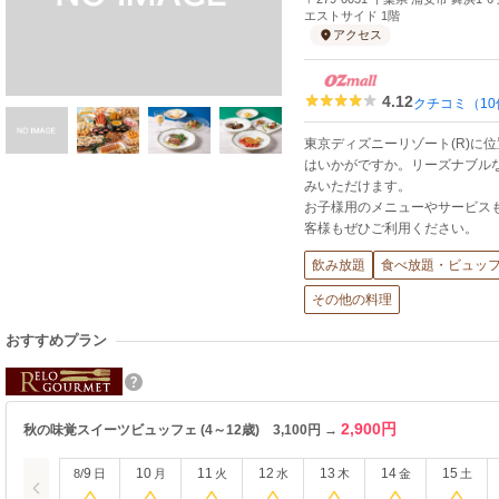
エストサイド 1階
アクセス
4.12
クチコミ（10
東京ディズニーリゾート(R)に
はいかがですか。リーズナブル
みいただけます。
お子様用のメニューやサービス
客様もぜひご利用ください。
飲み放題
食べ放題・ビュッ
その他の料理
おすすめプラン
2,900円
秋の味覚スイーツビュッフェ (4～12歳) 3,100円 →
9
10
11
12
13
14
15
8/
日
月
火
水
木
金
土