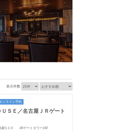
表示件数
オンライン予約
ＯＵＳＥ／名古屋ＪＲゲート
名駅1-1-3 JRゲートタワー15F