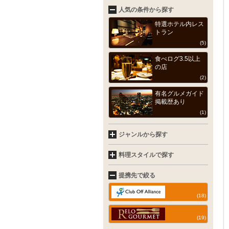
人気の条件から探す
特選ホテル内レス
トラン
(5)
食べログ3.5以上
の店
(2)
有名グルメガイド
掲載歴あり
(1)
ジャンルから探す
料理スタイルで探す
提携先で絞る
(18)
(19)