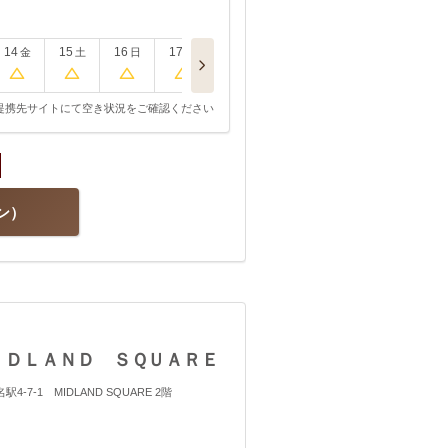
14
15
16
17
金
土
日
月
提携先サイトにて空き状況をご確認ください
ン
ＩＤＬＡＮＤ ＳＱＵＡＲＥ
4-7-1 MIDLAND SQUARE 2階