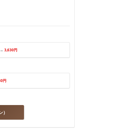
 →
3,630円
30円
ン