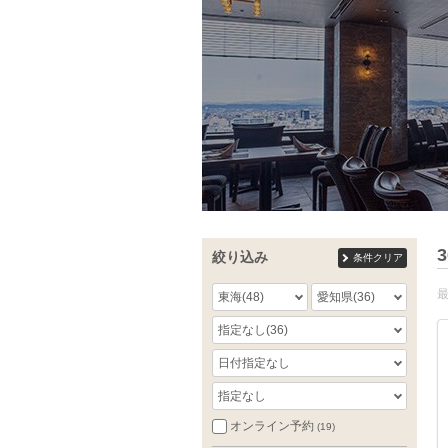
3
絞り込み
条件クリア
東海
(48)
愛知県
(36)
指定なし
(36)
日付指定なし
指定なし
オンライン予約
(19)