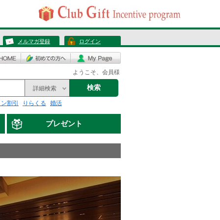
メルマガ登録
ログイン
ようこそ、会員様
検索
詳細検索
リン割引
りらくる
婚活
プレゼント