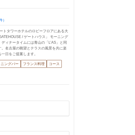
件）
ゲートタワーホテルのロビーフロアにある大
ATEHOUSE / ゲートハウス」 モーニング
ディナータイムには青山の「L’AS」と同
す。名古屋の眺望とテラスの風景を共に楽
る一日をご提案します。
イニングバー
フランス料理
コース