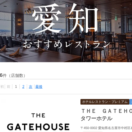
6
件（店舗数）
最初
前
1
2
次
最後
ホテルレストラン・プレミアム
ＴＨＥ ＧＡＴＥＨ
タワーホテル
〒450-0002 愛知県名古屋市中村区