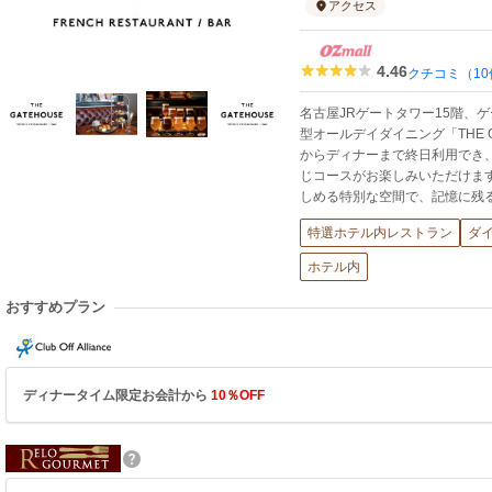
アクセス
4.46
クチコミ（10
名古屋JRゲートタワー15階、
型オールデイダイニング「THE G
からディナーまで終日利用でき、
じコースがお楽しみいただけま
しめる特別な空間で、記憶に残
特選ホテル内レストラン
ダ
ホテル内
おすすめプラン
ディナータイム限定お会計から
10％OFF