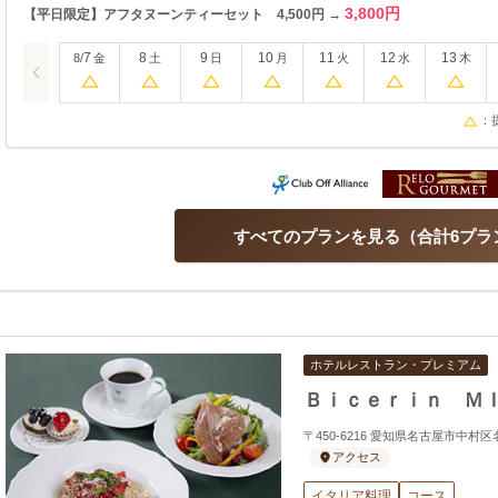
3,800円
【平日限定】アフタヌーンティーセット 4,500円 →
7
8
9
10
11
12
13
8/
金
土
日
月
火
水
木
：
すべてのプランを見る
合計6プラ
ホテルレストラン・プレミアム
Ｂｉｃｅｒｉｎ Ｍ
〒450-6216 愛知県名古屋市中村区名駅
アクセス
イタリア料理
コース