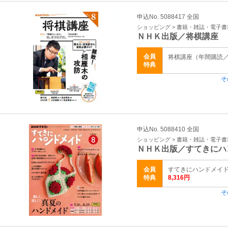
申込No. 5088417 全国
ショッピング > 書籍・雑誌・電子書
ＮＨＫ出版／将棋講座
会員
将棋講座（年間購読／1年
特典
そ
申込No. 5088410 全国
ショッピング > 書籍・雑誌・電子書
ＮＨＫ出版／すてきにハ
会員
すてきにハンドメイド（
特典
8,316円
そ