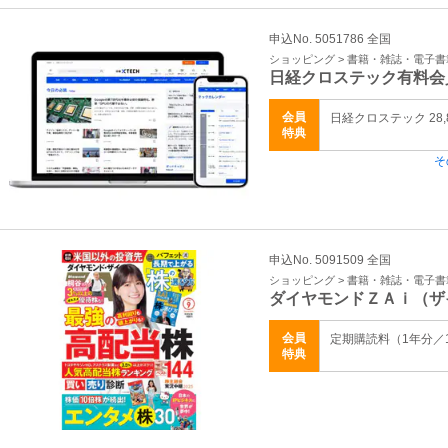
申込No. 5051786 全国
ショッピング > 書籍・雑誌・電子書
日経クロステック有料会
会員
日経クロステック 28,
特典
そ
申込No. 5091509 全国
ショッピング > 書籍・雑誌・電子書
ダイヤモンドＺＡｉ（ザ
会員
定期購読料（1年分／12
特典