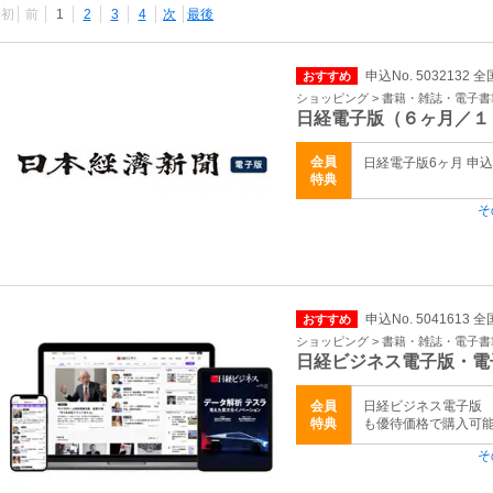
最初
前
1
2
3
4
次
最後
申込No. 5032132 全
おすすめ
ショッピング > 書籍・雑誌・電子書
日経電子版（６ヶ月／１
会員
日経電子版6ヶ月 申込初
特典
そ
申込No. 5041613 全
おすすめ
ショッピング > 書籍・雑誌・電子書
日経ビジネス電子版・電
会員
日経ビジネス電子版 
特典
も優待価格で購入可能 2
そ