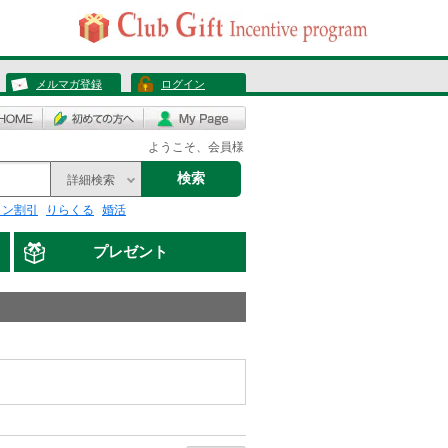
メルマガ登録
ログイン
ようこそ、会員様
検索
詳細検索
リン割引
りらくる
婚活
プレゼント