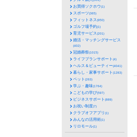
お買得ソクホウ
(1)
スポーツ
(365)
フィットネス
(950)
ゴルフ場予約
(1)
育児サービス
(201)
婚活・マッチングサービス
(402)
冠婚葬祭
(1015)
ライフプランサポート
(4)
ヘルス＆ビューティー
(4041)
暮らし・家事サポート
(1283)
ペット
(263)
学ぶ・趣味
(1764)
こどもの学び
(597)
ビジネスサポート
(889)
お祝い制度
(7)
クラブオフアプリ
(1)
みんなの活用術
(1)
リロモール
(1)