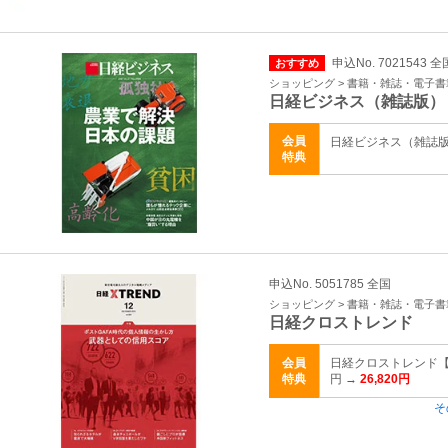
申込No. 7021543 全
おすすめ
ショッピング > 書籍・雑誌・電子書
日経ビジネス（雑誌版）
会員
日経ビジネス（雑誌版） 
特典
申込No. 5051785 全国
ショッピング > 書籍・雑誌・電子書
日経クロストレンド
会員
日経クロストレンド【W
特典
円 →
26,820円
そ