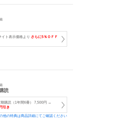
籍
サイト表示価格より
さらに5％ＯＦＦ
籍
購読
購読（1年間6冊） 7,500円 →
0円引き
の他の特典は商品詳細にてご確認ください