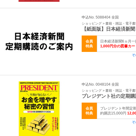
申込No. 5088404 全国
ショッピング > 書籍・雑誌・電子書
【紙面版】日本経済新聞
会員
日本経済新聞6ヵ月一括
特典
1,000円分の図書カ
そ
申込No. 0048104 全国
ショッピング > 書籍・雑誌・電子書
プレジデント社の定期購
会員
プレジデント年間定期購
特典
約購読15,000円
12,0
そ