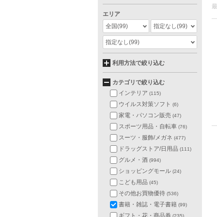
エリア
全国
(99)
指定なし
(99)
指定なし
(99)
利用方法で絞り込む
カテゴリで絞り込む
インテリア
(115)
ウイルス対策ソフト
(6)
家電・パソコン販売
(47)
スポーツ用品・自転車
(76)
スーツ・服飾/メガネ
(477)
ドラッグストア/日用品
(111)
グルメ・酒
(994)
ショッピングモール
(24)
こども用品
(45)
その他お買物優待
(536)
書籍・雑誌・電子書籍
(99)
ギフト・花・商品券
(235)