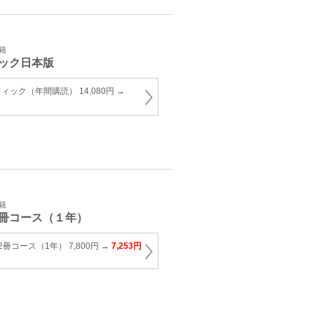
籍
ック日本版
ック（年間購読） 14,080円 →
籍
冊コース（１年）
冊コース（1年） 7,800円 →
7,253円