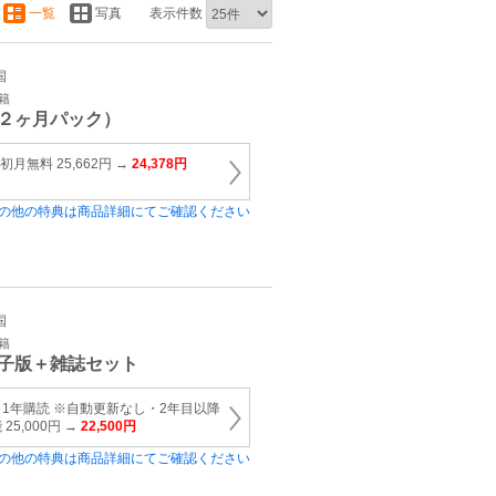
一覧
写真
表示件数
国
籍
２ヶ月パック）
月無料 25,662円 →
24,378円
の他の特典は商品詳細にてご確認ください
国
籍
子版＋雑誌セット
1年購読 ※自動更新なし・2年目以降
5,000円 →
22,500円
の他の特典は商品詳細にてご確認ください