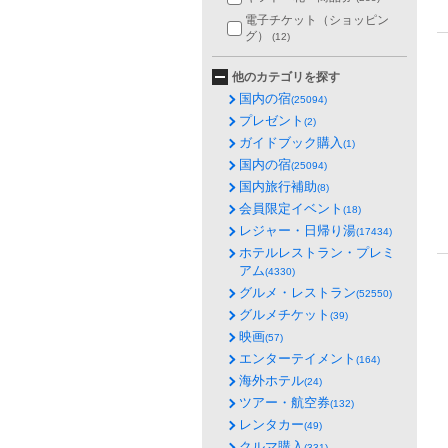
電子チケット（ショッピン
グ）
(12)
他のカテゴリを探す
国内の宿
(25094)
プレゼント
(2)
ガイドブック購入
(1)
国内の宿
(25094)
国内旅行補助
(8)
会員限定イベント
(18)
レジャー・日帰り湯
(17434)
ホテルレストラン・プレミ
アム
(4330)
グルメ・レストラン
(52550)
グルメチケット
(39)
映画
(57)
エンターテイメント
(164)
海外ホテル
(24)
ツアー・航空券
(132)
レンタカー
(49)
クルマ購入
(331)