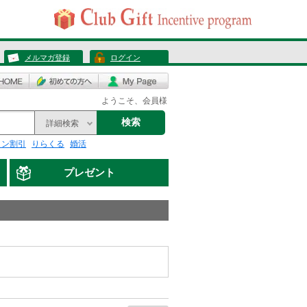
メルマガ登録
ログイン
ようこそ、会員様
検索
詳細検索
リン割引
りらくる
婚活
プレゼント