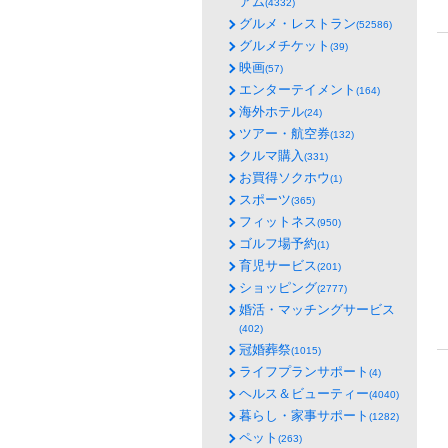
アム
(4332)
グルメ・レストラン
(52586)
グルメチケット
(39)
映画
(57)
エンターテイメント
(164)
海外ホテル
(24)
ツアー・航空券
(132)
クルマ購入
(331)
お買得ソクホウ
(1)
スポーツ
(365)
フィットネス
(950)
ゴルフ場予約
(1)
育児サービス
(201)
ショッピング
(2777)
婚活・マッチングサービス
(402)
冠婚葬祭
(1015)
ライフプランサポート
(4)
ヘルス＆ビューティー
(4040)
暮らし・家事サポート
(1282)
ペット
(263)