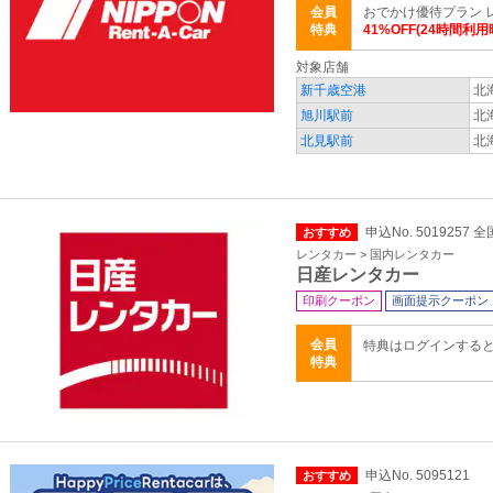
会員
おでかけ優待プラン 
特典
41%OFF(24時間利用
対象店舗
新千歳空港
北
旭川駅前
北
北見駅前
北
申込No. 5019257 全
おすすめ
レンタカー > 国内レンタカー
日産レンタカー
印刷クーポン
画面提示クーポン
会員
特典はログインする
特典
申込No. 5095121
おすすめ