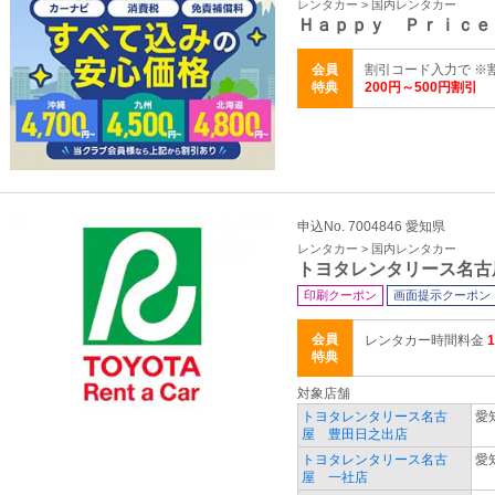
レンタカー > 国内レンタカー
Ｈａｐｐｙ Ｐｒｉｃｅ
会員
割引コード入力で ※
特典
200円～500円割引
申込No. 7004846 愛知県
レンタカー > 国内レンタカー
トヨタレンタリース名古
印刷クーポン
画面提示クーポン
会員
レンタカー時間料金
特典
対象店舗
トヨタレンタリース名古
愛
屋 豊田日之出店
トヨタレンタリース名古
愛
屋 一社店