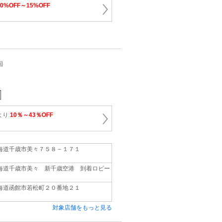
10%OFF～15%OFF
国
より
10％～43％OFF
海道千歳市美々７５８－１７１
海道千歳市美々 新千歳空港 到着ロビー
海道函館市若松町２０番地２１
対象店舗をもっと見る