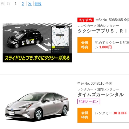
最初
前
1
2
次
最後
申込No. 5085465 全
おすすめ
レンタカー > 国内レンタカー
タクシーアプリＳ．ＲＩ
会員
初めてタクシーを配車
特典
ン
1,000円
申込No. 0048116 全国
レンタカー > 国内レンタカー
タイムズカーレンタル
印刷クーポン
会員
レンタカー
30％OFF
特典