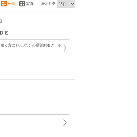
一覧
写真
表示件数
国
ＤＥ
頂く方に1,000円分の運賃割引クーポ