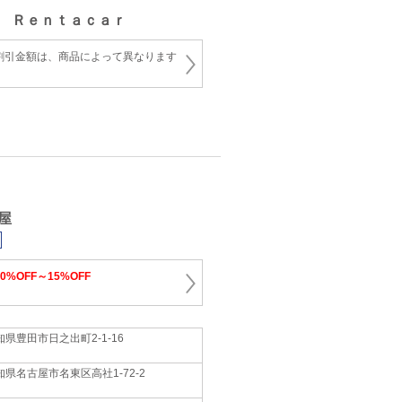
 Ｒｅｎｔａｃａｒ
割引金額は、商品によって異なります
屋
10%OFF～15%OFF
知県豊田市日之出町2‐1‐16
知県名古屋市名東区高社1‐72‐2