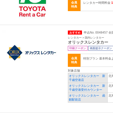
会員
レンタカー時間料金
特典
申込No. 0048457 全
おすすめ
レンタカー > 国内レンタカー
オリックスレンタカー
印刷クーポン
画面提示クーポン
会員
特別プラン 基本料金
特典
対象店舗
オリックスレンタカー 新
北
千歳空港店
オリックスレンタカー 新
北
千歳空港受付カウンター
オリックスレンタカー 函
北
館駅前店