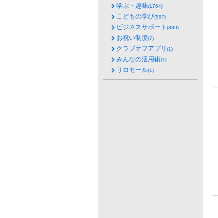
学ぶ・趣味
(1764)
こどもの学び
(597)
ビジネスサポート
(889)
お祝い制度
(7)
クラブオフアプリ
(1)
みんなの活用術
(1)
リロモール
(1)