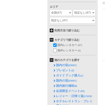
エリア
全国
(47)
指定なし
(47)
指定なし
(47)
利用方法で絞り込む
カテゴリで絞り込む
国内レンタカー
(47)
海外レンタカー
(2)
他のカテゴリを探す
国内の宿
(25097)
プレゼント
(2)
ガイドブック購入
(1)
国内の宿
(25097)
国内旅行補助
(8)
会員限定イベント
(20)
レジャー・日帰り湯
(17436)
ホテルレストラン・プレミ