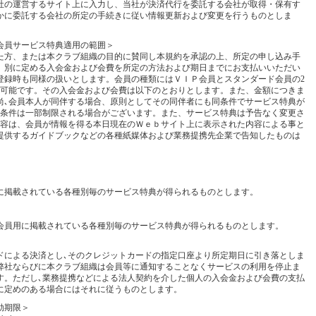
社の運営するサイト上に入力し、当社が決済代行を委託する会社が取得・保有す
かに委託する会社の所定の手続きに従い情報更新および変更を行うものとしま
会員サービス特典適用の範囲＞
た方、または本クラブ組織の目的に賛同し本規約を承認の上、所定の申し込み手
、別に定める入会金および会費を所定の方法および期日までにお支払いいただい
登録時も同様の扱いとします。会員の種類にはＶＩＰ会員とスタンダード会員の2
が可能です。その入会金および会費は以下のとおりとします。また、金額につきま
尚､会員本人が同伴する場合、原則としてその同伴者にも同条件でサービス特典が
典条件は一部制限される場合がございます。また、サービス特典は予告なく変更さ
内容は、会員が情報を得る本日現在のＷｅｂサイト上に表示された内容による事と
提供するガイドブックなどの各種紙媒体および業務提携先企業で告知したものは
に掲載されている各種別毎のサービス特典が得られるものとします。
会員用に掲載されている各種別毎のサービス特典が得られるものとします。
ドによる決済とし､そのクレジットカードの指定口座より所定期日に引き落としま
弊社ならびに本クラブ組織は会員等に通知することなくサービスの利用を停止ま
す。ただし､業務提携などによる法人契約を介した個人の入会金および会費の支払
に定めのある場合にはそれに従うものとします。
効期限＞