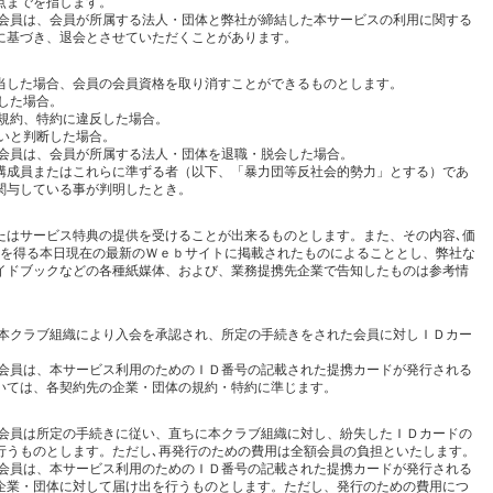
点までを指します。
た会員は、会員が所属する法人・団体と弊社が締結した本サービスの利用に関する
に基づき、退会とさせていただくことがあります。
当した場合、会員の会員資格を取り消すことができるものとします。
した場合。
員規約、特約に違反した場合。
いと判断した場合。
た会員は、会員が所属する法人・団体を退職・脱会した場合。
構成員またはこれらに準ずる者（以下、「暴力団等反社会的勢力」とする）であ
関与している事が判明したとき。
たはサービス特典の提供を受けることが出来るものとします。また、その内容､価
報を得る本日現在の最新のＷｅｂサイトに掲載されたものによることとし、弊社な
イドブックなどの各種紙媒体、および、業務提携先企業で告知したものは参考情
、本クラブ組織により入会を承認され、所定の手続きをされた会員に対しＩＤカー
た会員は、本サービス利用のためのＩＤ番号の記載された提携カードが発行される
いては、各契約先の企業・団体の規約・特約に準じます。
、会員は所定の手続きに従い、直ちに本クラブ組織に対し、紛失したＩＤカードの
行うものとします。ただし､再発行のための費用は全額会員の負担といたします。
た会員は、本サービス利用のためのＩＤ番号の記載された提携カードが発行される
企業・団体に対して届け出を行うものとします。ただし、発行のための費用につ