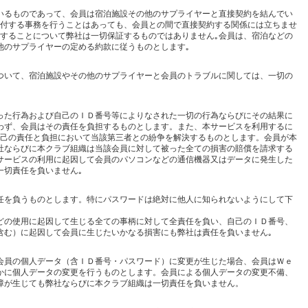
いるものであって、会員は宿泊施設その他のサプライヤーと直接契約を結んでい
送付する事務を行うことはあっても、会員との間で直接契約する関係には立ちませ
致することについて弊社は一切保証するものではありません｡会員は、宿泊などの
他のサプライヤーの定める約款に従うものとします｡
ついて、宿泊施設やその他のサプライヤーと会員のトラブルに関しては、一切の
った行為および自己のＩＤ番号等によりなされた一切の行為ならびにその結果に
わず、会員はその責任を負担するものとします。また、本サービスを利用するに
自己の責任と負担において当該第三者との紛争を解決するものとします。会員が本
社ならびに本クラブ組織は当該会員に対して被った全ての損害の賠償を請求する
サービスの利用に起因して会員のパソコンなどの通信機器又はデータに発生した
一切責任を負いません｡
任を負うものとします。特にパスワードは絶対に他人に知られないようにして下
どの使用に起因して生じる全ての事柄に対して全責任を負い、自己のＩＤ番号、
含む）に起因して会員に生じたいかなる損害にも弊社は責任を負いません｡
会員の個人データ（含ＩＤ番号・パスワード）に変更が生じた場合、会員はＷｅ
かに個人データの変更を行うものとします。会員による個人データの変更不備、
障が生じても弊社ならびに本クラブ組織は一切責任を負いません。