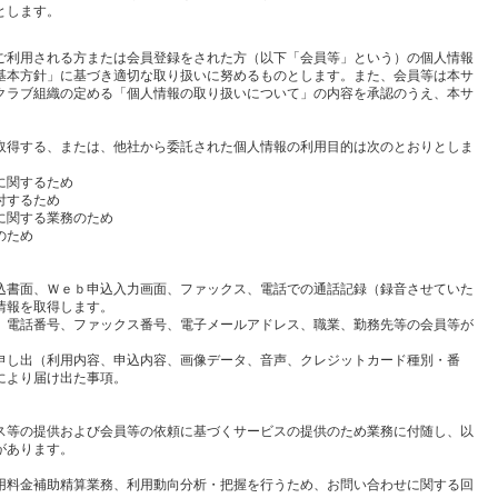
とします。
ご利用される方または会員登録をされた方（以下「会員等」という）の個人情報
基本方針」に基づき適切な取り扱いに努めるものとします。また、会員等は本サ
クラブ組織の定める「個人情報の取り扱いについて」の内容を承認のうえ、本サ
取得する、または、他社から委託された個人情報の利用目的は次のとおりとしま
に関するため
付するため
に関する業務のため
のため
込書面、Ｗｅｂ申込入力画面、ファックス、電話での通話記録（録音させていた
情報を取得します。
、電話番号、ファックス番号、電子メールアドレス、職業、勤務先等の会員等が
申し出（利用内容、申込内容、画像データ、音声、クレジットカード種別・番
により届け出た事項。
ス等の提供および会員等の依頼に基づくサービスの提供のため業務に付随し、以
があります。
用料金補助精算業務、利用動向分析・把握を行うため、お問い合わせに関する回