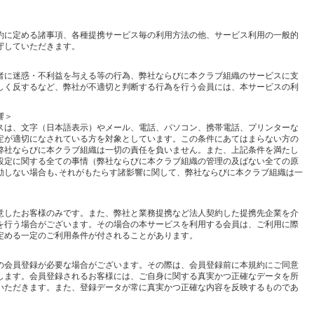
約に定める諸事項、各種提携サービス毎の利用方法の他、サービス利用の一般的
守していただきます。
三者に迷惑・不利益を与える等の行為、弊社ならびに本クラブ組織のサービスに支
しく反するなど、弊社が不適切と判断する行為を行う会員には、本サービスの利
響＞
スは、文字（日本語表示）やメール、電話、パソコン、携帯電話、プリンターな
定が適切になされている方を対象としています。この条件にあてはまらない方の
弊社ならびに本クラブ組織は一切の責任を負いません。また、上記条件を満たし
設定に関する全ての事情（弊社ならびに本クラブ組織の管理の及ばない全ての原
動しない場合も､それがもたらす諸影響に関して、弊社ならびに本クラブ組織は一
意したお客様のみです。また、弊社と業務提携など法人契約した提携先企業を介
を行う場合がございます。その場合の本サービスを利用する会員は、ご利用に際
定める一定のご利用条件が付されることがあります。
の会員登録が必要な場合がございます。その際は、会員登録前に本規約にご同意
します。会員登録されるお客様には、ご自身に関する真実かつ正確なデータを所
いただきます。また、登録データが常に真実かつ正確な内容を反映するものであ