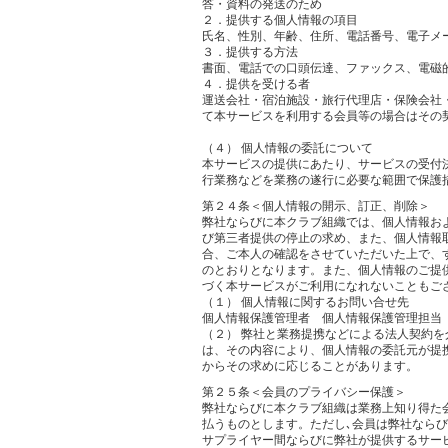
答・資料の発送のため
２．提供する個人情報の項目
氏名、性別、年齢、住所、電話番号、電子メ
３．提供する方法
書面、電話での口頭伝達、ファックス、電磁
４．提供を受ける者
運送会社・宿泊施設・旅行代理店・保険会社
て本サービスを利用する会員等の場合はその
（４） 個人情報の委託について
本サービスの提供にあたり、サービスの受付
行業務などを業務の遂行に必要な範囲で保護
第２４条＜個人情報の開示、訂正、削除＞
弊社ならびに本クラブ組織では、個人情報お
び第三者提供の停止の求め、また、個人情報
合、ご本人の確認をさせていただいた上で、
のとおりとなります。また、個人情報のご提
づく本サービスがご利用になれないこともご
（１） 個人情報に関するお問い合せ先
個人情報保護管理者 個人情報保護管理担当 執行役員（
（２） 弊社と業務提携などによる法人契約
は、その内容により、個人情報の委託元が提
からその求めに応じることがあります。
第２５条＜会員のプライバシー保護＞
弊社ならびに本クラブ組織は業務上知り得た
払うものとします。ただし､会員は弊社なら
サプライヤー間ならびに弊社が提供するサー