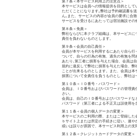
第７条＜本サービス利用上の注意点＞
本サービスは会員への情報提供を目的として
ただくことになります｡弊社は予約確認書を
ん｡また、サービスの内容が会員の要求に合
サービスを受けるにあたっては宿泊施設その
第８条＜免責＞
弊社ならびに本クラブ組織は、本サービスに
責任を負わないものとします。
第９条＜会員の自己責任＞
会員が本サービスを利用するにあたり自ら行
ついて、自らの行為の有無、過失の有無を問
あたり､第三者に損害を与えた場合、会員は
規約に違反して弊社に損害を与えた場合、弊
ことが出来るものとします。また、会員は本
損害について全責任を負うものとし、弊社は
第１０条＜ＩＤ番号・パスワード＞
会員は、ＩＤ番号およびパスワードの管理責
さい。
会員は、自己のＩＤ番号およびパスワードな
パスワード（第三者による不正又は誤使用を
第１１条＜会員の個人データの変更＞
本サービスのご利用の際、またはご登録した
ｂサイト上または所定の手続きに従い、速や
或いは誤りが原因で、本サービス利用上の支
第１２条＜クレジットカードデータの変更＞