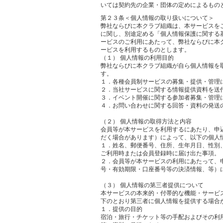
いては契約先の企業・団体の定めによるもの
第２３条＜個人情報の取り扱いについて＞
弊社ならびに本クラブ組織は、本サービスを
に関し、別途定める「個人情報保護に関する
ービスのご利用にあたって、弊社ならびに本
ービスを利用するものとします。
（１） 個人情報の利用目的
弊社ならびに本クラブ組織が自ら個人情報を
す。
１．各種会員制サービスの募集・提供・管理
２．当社サービスに関する情報提供資料を送
３．イベント開催に関する参加者募集・管理
４．お問い合わせに関する回答・資料の発送
（２） 個人情報の取得方法と内容
会員等が本サービスを利用するにあたり、申
だく場合があります）によって、以下の個人
１．姓名、郵便番号、住所、生年月日、性別
ご利用時または会員登録時に届け出た事項。
２．会員等が本サービスの利用にあたって、
号・有効期限・口座番号等の決済情報、等）
（３） 個人情報の第三者提供について
本サービスの本来的・付帯的な機能・サービ
下のとおり第三者に個人情報を提供する場合
１．提供の目的
宿泊・旅行・チケット等の手配およびその利