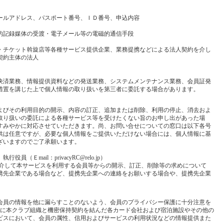
ールアドレス、パスポート番号、ＩＤ番号、申込内容
的記録媒体の受渡・電子メール等の電磁的通信手段
・チケット斡旋店等各種サービス提供企業、業務提携などによる法人契約を介し
契約主体の法人
決済業務、情報提供資料などの発送業務、システムメンテナンス業務、会員証発
措置を講じた上で個人情報の取り扱いを第三者に委託する場合があります。
よびその利用目的の開示、内容の訂正、追加または削除、利用の停止、消去およ
取り扱いの委託による各種サービス等を受けたくない旨のお申し出があった場
すみやかに対応させていただきます。尚、お問い合せについての窓口は以下各号
供は任意ですが、必要な個人情報をご提供いただけない場合には、個人情報に基
ざいますのでご了承願います。
Ｅmail：privacyRC@relo.jp）
を介して本サービスを利用する会員等からの開示、訂正、削除等の求めについて
携先企業である場合など、提携先企業への連絡をお願いする場合や、提携先企業
会員の情報を他に漏らすことのないよう、会員のプライバシー保護に十分注意を
びに本クラブ組織と機密保持契約を結んだ各カード会社および宿泊施設やその他の
ビスにおいて、会員の属性、信用およびサービスの利用状況などの情報提供また