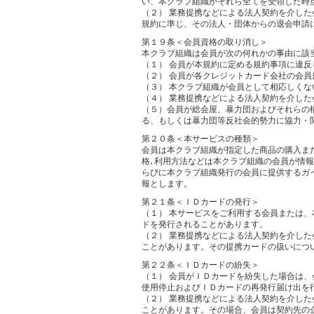
い、本クラブ組織がそれら全てを受領した時
（２） 業務提携などによる法人契約を介し
規約に準じ、その法人・団体からの退会申請
第１９条＜会員資格の取り消し＞
本クラブ組織は会員が次の何れかの事由に該
（１） 会員が本規約に定める規約事項に違反
（２） 会員が各クレジットカード会社の会
（３） 本クラブ組織が会員として相応しくな
（４） 業務提携などによる法人契約を介し
（５）会員が総会屋、暴力団およびそれらの
る、もしくは暴力団等反社会的勢力に協力・
第２０条＜本サービスの種類＞
会員は本クラブ組織が指定した商品の購入ま
格､利用方法などは本クラブ組織の会員が情
らびに本クラブ組織発行の会員に提供するガ
報とします。
第２１条＜ＩＤカードの発行＞
（１） 本サービスをご利用する会員または
ドを発行されることがあります。
（２） 業務提携などによる法人契約を介し
ことがあります。その提携カードの扱いにつ
第２２条＜ＩＤカードの紛失＞
（１） 会員がＩＤカードを紛失した場合は
使用停止およびＩＤカードの再発行届け出を
（２） 業務提携などによる法人契約を介し
ことがあります。その場合、会員は契約先の