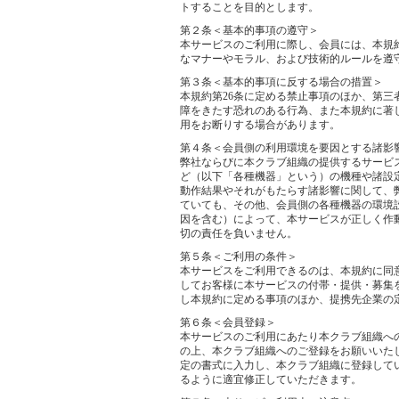
トすることを目的とします。
第２条＜基本的事項の遵守＞
本サービスのご利用に際し、会員には、本規
なマナーやモラル、および技術的ルールを遵
第３条＜基本的事項に反する場合の措置＞
本規約第26条に定める禁止事項のほか、第
障をきたす恐れのある行為、また本規約に著
用をお断りする場合があります。
第４条＜会員側の利用環境を要因とする諸影
弊社ならびに本クラブ組織の提供するサービ
ど（以下「各種機器」という）の機種や諸設
動作結果やそれがもたらす諸影響に関して、
ていても、その他、会員側の各種機器の環境
因を含む）によって、本サービスが正しく作
切の責任を負いません。
第５条＜ご利用の条件＞
本サービスをご利用できるのは、本規約に同
してお客様に本サービスの付帯・提供・募集
し本規約に定める事項のほか、提携先企業の
第６条＜会員登録＞
本サービスのご利用にあたり本クラブ組織へ
の上、本クラブ組織へのご登録をお願いいた
定の書式に入力し、本クラブ組織に登録して
るように適宜修正していただきます。