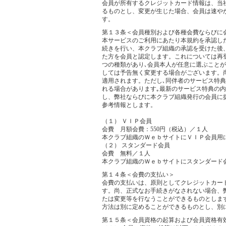
会員が所有するクレジットカード情報は、当
るものとし、変更が生じた場合、会員は速や
す。
第１３条＜会員種別および各種会費ならびに
本サービスのご利用にあたり本規約を承認し
続きを行い、本クラブ組織の承認を受けた後
た方を会員と認定します。これについては再
つの種類があり､会員本人が任意に選ぶこと
しては予告無く変更する場合がございます。
適用されます。ただし､同伴者のサービス特
れる場合があります｡最新のサービス特典の
し、弊社ならびに本クラブ組織発行の会員に
参考情報とします。
（１） ＶＩＰ会員
会費 月額会費：550円（税込）／１人
本クラブ組織のＷｅｂサイトにＶＩＰ会員用
（２） スタンダード会員
会費 無料／１人
本クラブ組織のＷｅｂサイトにスタンダード
第１４条＜会費の支払い＞
会費の支払いは、原則としてクレジットカー
す。尚、正式なお手続きがなされない場合、
たは変更等を行なうことができるものとしま
方法は別に定めることができるものとし、別
第１５条＜会員資格の起算および会員資格有