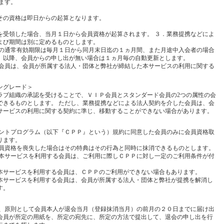
ます。
その資格は即日からの起算となります。
を受領した場合、当月１日から会員資格が起算されます。 ３．業務提携などによ
よび期間は別に定めるものとします。
合の通常有効期限は毎月１日から同月末日迄の１ヵ月間、また月途中入会者の場合
、以降、会員からの申し出が無い場合は１ヵ月毎の自動更新とします。
た会員は、会員が所属する法人・団体と弊社が締結した本サービスの利用に関する
ングレード＞
ラブ組織の承認を受けることで、ＶＩＰ会員とスタンダード会員の2つの属性の会
できるものとします。 ただし、業務提携などによる法人契約を介した会員は、会
サービスの利用に関する契約に準じ、移動することができない場合があります。
イントプログラム（以下『ＣＰＰ』という）規約に同意した会員のみに会員資格取
ります。
会員資格を喪失した場合はその特典はその行為と同時に抹消できるものとします。
て本サービスを利用する会員は、ご利用に際しＣＰＰに対し一定のご利用条件が付
本サービスを利用する会員は、ＣＰＰのご利用ができない場合もあります。
本サービスを利用する会員は、会員が所属する法人・団体と弊社が提携を解消し
す。
は、原則として会員本人が退会当月（登録抹消当月）の前月の２０日までに届け出
会員が所定の用紙を、所定の宛先に、所定の方法で提出して、退会の申し出を行