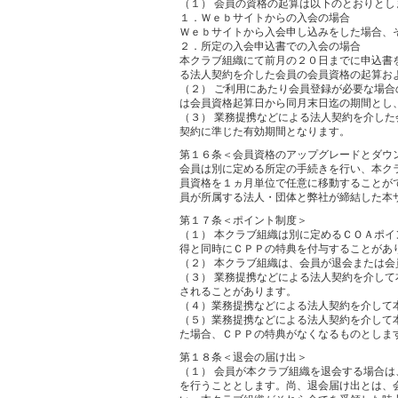
（１） 会員の資格の起算は以下のとおりとし
１．Ｗｅｂサイトからの入会の場合
Ｗｅｂサイトから入会申し込みをした場合、
２．所定の入会申込書での入会の場合
本クラブ組織にて前月の２０日までに申込書
る法人契約を介した会員の会員資格の起算お
（２） ご利用にあたり会員登録が必要な場
は会員資格起算日から同月末日迄の期間とし
（３） 業務提携などによる法人契約を介し
契約に準じた有効期間となります。
第１６条＜会員資格のアップグレードとダウ
会員は別に定める所定の手続きを行い、本ク
員資格を１ヵ月単位で任意に移動することが
員が所属する法人・団体と弊社が締結した本
第１７条＜ポイント制度＞
（１） 本クラブ組織は別に定めるＣＯＡポ
得と同時にＣＰＰの特典を付与することがあ
（２） 本クラブ組織は、会員が退会または
（３） 業務提携などによる法人契約を介し
されることがあります。
（４）業務提携などによる法人契約を介して
（５）業務提携などによる法人契約を介して
た場合、ＣＰＰの特典がなくなるものとしま
第１８条＜退会の届け出＞
（１） 会員が本クラブ組織を退会する場合
を行うこととします。尚、退会届け出とは、