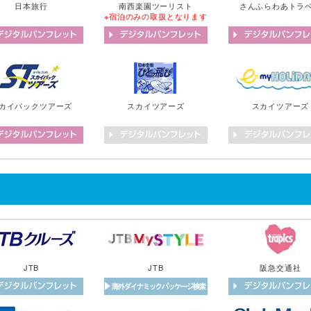
日本旅行
南西楽園ツーリスト
さんふらわあトラ
※宿泊のみの取扱となります
カイパックツアーズ
スカイツアーズ
スカイツアーズ
JTB
JTB
阪急交通社