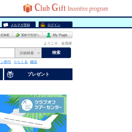
メルマガ登録
ログイン
ようこそ、会員様
検索
詳細検索
リン割引
りらくる
婚活
プレゼント