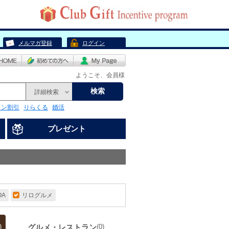
メルマガ登録
ログイン
ようこそ、会員様
検索
詳細検索
リン割引
りらくる
婚活
プレゼント
OA
リログルメ
グルメ・レストラン
)
(0)