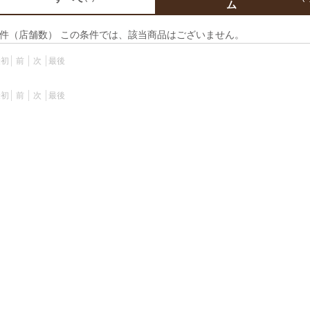
ム
件（店舗数） この条件では、該当商品はございません。
最初
前
次
最後
最初
前
次
最後