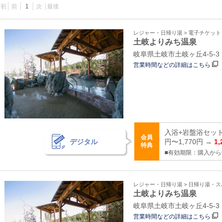
最初
前
1
次
最後
レジャー・日帰り湯 > 電子チケッ
土岐よりみち温泉
岐阜県土岐市土岐ヶ丘4-5-3
営業時間などの詳細はこちら
入浴+岩盤浴セット
会員
デジタル
円〜1,770円 →
1
特典
■有効期限：購入から
レジャー・日帰り湯 > 日帰り湯・
土岐よりみち温泉
岐阜県土岐市土岐ヶ丘4‐5‐3
営業時間などの詳細はこちら