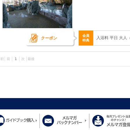
会員
入浴料 平日 大人
クーポン
特典
最初
前
1
次
最後