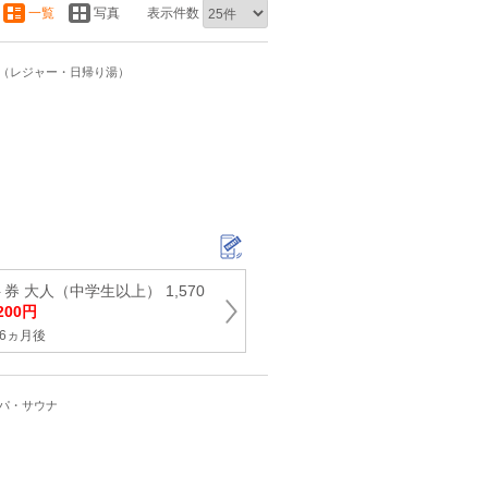
一覧
写真
表示件数
ト（レジャー・日帰り湯）
券 大人（中学生以上） 1,570
,200円
6ヵ月後
スパ・サウナ