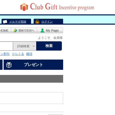
メルマガ登録
ログイン
ようこそ、会員様
検索
詳細検索
リン割引
りらくる
婚活
プレゼント