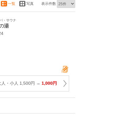
一覧
写真
表示件数
スパ・サウナ
の湯
4
人・小人 1,500円 →
1,000円