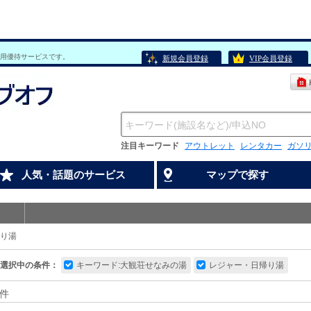
用優待サービスです。
新規会員登録
VIP会員登録
注目キーワード
アウトレット
レンタカー
ガソ
人気・話題のサービス
マップで探す
り湯
選択中の条件：
キーワード:大観荘せなみの湯
レジャー・日帰り湯
件