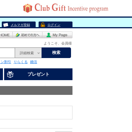
メルマガ登録
ログイン
ようこそ、会員様
検索
詳細検索
リン割引
りらくる
婚活
プレゼント