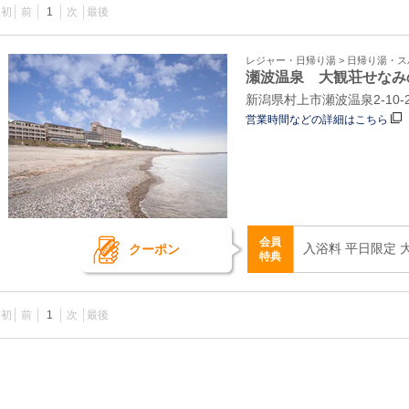
最初
前
1
次
最後
レジャー・日帰り湯 > 日帰り湯・
瀬波温泉 大観荘せなみ
新潟県村上市瀬波温泉2-10-2
営業時間などの詳細はこちら
会員
入浴料 平日限定 大
クーポン
特典
最初
前
1
次
最後