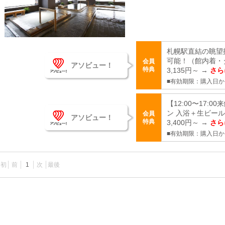
札幌駅直結の眺望
可能！（館内着・
会員
アソビュー！
特典
3,135円～ →
さら
■有効期限：購入日か
【12:00〜17:
ン 入浴＋生ビール
会員
アソビュー！
特典
3,400円～ →
さら
■有効期限：購入日か
最初
前
1
次
最後