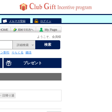
メルマガ登録
ログイン
ようこそ、会員様
検索
詳細検索
リン割引
りらくる
婚活
プレゼント
・日帰り湯