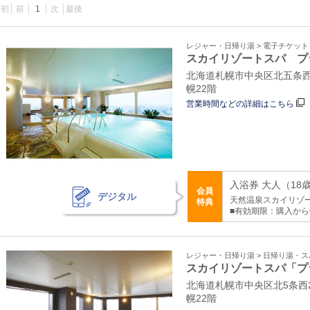
最初
前
1
次
最後
レジャー・日帰り湯 > 電子チケッ
スカイリゾートスパ プ
北海道札幌市中央区北五条西
幌22階
営業時間などの詳細はこちら
入浴券 大人（18歳
会員
デジタル
天然温泉スカイリゾ
特典
■有効期限：購入から
レジャー・日帰り湯 > 日帰り湯・
スカイリゾートスパ「プ
北海道札幌市中央区北5条西
幌22階