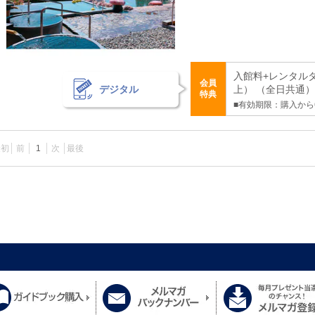
入館料+レンタル
会員
デジタル
上） （全日共通） 1
特典
■有効期限：購入から
最初
前
1
次
最後