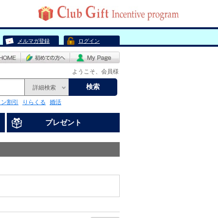
メルマガ登録
ログイン
ようこそ、会員様
検索
詳細検索
リン割引
りらくる
婚活
プレゼント