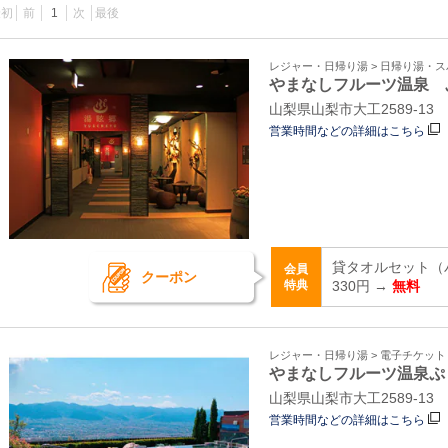
最初
前
1
次
最後
レジャー・日帰り湯 > 日帰り湯・
やまなしフルーツ温泉 
山梨県山梨市大工2589‐13
営業時間などの詳細はこちら
貸タオルセット（
会員
クーポン
特典
330円 →
無料
レジャー・日帰り湯 > 電子チケッ
やまなしフルーツ温泉ぷ
山梨県山梨市大工2589‐13
営業時間などの詳細はこちら