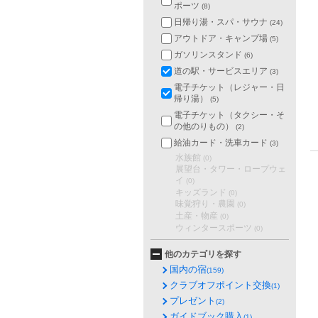
ポーツ
(8)
日帰り湯・スパ・サウナ
(24)
アウトドア・キャンプ場
(5)
ガソリンスタンド
(6)
道の駅・サービスエリア
(3)
電子チケット（レジャー・日
帰り湯）
(5)
電子チケット（タクシー・そ
の他のりもの）
(2)
給油カード・洗車カード
(3)
水族館
(0)
展望台・タワー・ロープウェ
イ
(0)
キッズランド
(0)
味覚狩り・農園
(0)
土産・物産
(0)
ウィンタースポーツ
(0)
他のカテゴリを探す
国内の宿
(159)
クラブオフポイント交換
(1)
プレゼント
(2)
ガイドブック購入
(1)