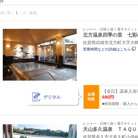
件
最初
前
1
次
最後
レジャー・日帰り湯 > 電子チケッ
北方温泉四季の里 七彩
佐賀県武雄市北方町大字大崎4
営業時間などの詳細はこちら
【全日】温泉入浴券
会員
デジタル
680円
特典
■有効期限：購入から
レジャー・日帰り湯 > 電子チケッ
天山多久温泉 ＴＡＱＵ
佐賀県多久市北多久町小侍46