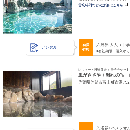
営業時間などの詳細はこちら
入浴券 大人（中学生
会員
デジタル
特典
■有効期限：購入から
レジャー・日帰り湯 > 電子チケッ
風がささやく離れの宿 
佐賀県佐賀市富士町古湯792
入浴券+バスタオ