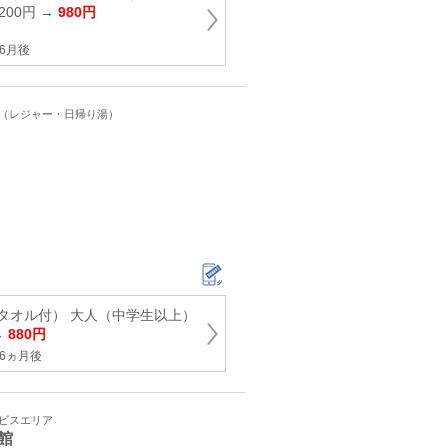
200円 →
980円
6月後
ト（レジャー・日帰り湯）
タオル付） 大人（中学生以上）
→
880円
6ヵ月後
ービスエリア
館