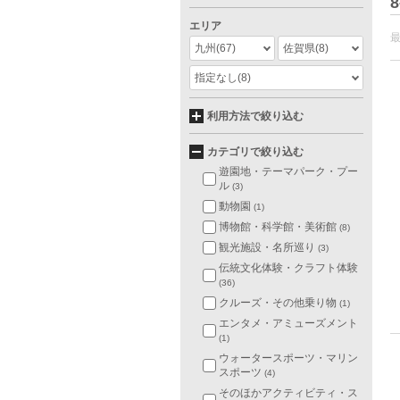
8
エリア
九州
(67)
佐賀県
(8)
指定なし
(8)
利用方法で絞り込む
カテゴリで絞り込む
遊園地・テーマパーク・プー
ル
(3)
動物園
(1)
博物館・科学館・美術館
(8)
観光施設・名所巡り
(3)
伝統文化体験・クラフト体験
(36)
クルーズ・その他乗り物
(1)
エンタメ・アミューズメント
(1)
ウォータースポーツ・マリン
スポーツ
(4)
そのほかアクティビティ・ス