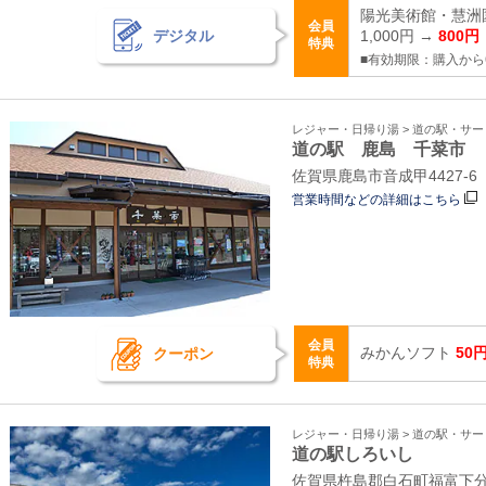
陽光美術館・慧洲
会員
デジタル
1,000円 →
800円
特典
■有効期限：購入から
レジャー・日帰り湯 > 道の駅・サ
道の駅 鹿島 千菜市
佐賀県鹿島市音成甲4427‐6
営業時間などの詳細はこちら
会員
みかんソフト
50
クーポン
特典
レジャー・日帰り湯 > 道の駅・サ
道の駅しろいし
佐賀県杵島郡白石町福富下分