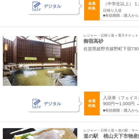
会員
（中学生以上） 1,
デジタル
特典
日帰り入浴
■有効期限：購入から
レジャー・日帰り湯 > 電子チケッ
御宿高砂
佐賀県嬉野市嬉野町下宿730
入浴券（フェイス
会員
デジタル
900円〜1,000円 
特典
■有効期限：購入から
レジャー・日帰り湯 > 道の駅・サ
道の駅 桃山天下市物産