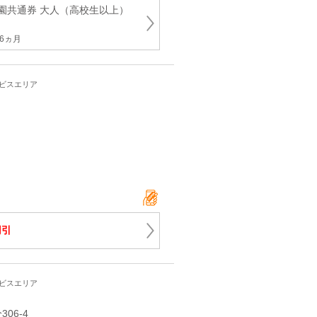
園共通券 大人（高校生以上）
6ヵ月
ービスエリア
円引
ービスエリア
306-4