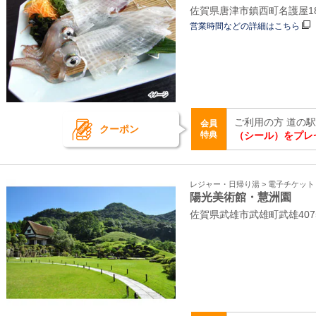
佐賀県唐津市鎮西町名護屋1
営業時間などの詳細はこちら
ご利用の方 道の
会員
クーポン
特典
（シール）をプレ
レジャー・日帰り湯 > 電子チケッ
陽光美術館・慧洲園
佐賀県武雄市武雄町武雄4075