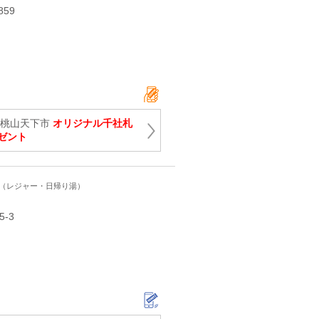
859
駅桃山天下市
オリジナル千社札
ゼント
ト（レジャー・日帰り湯）
-3