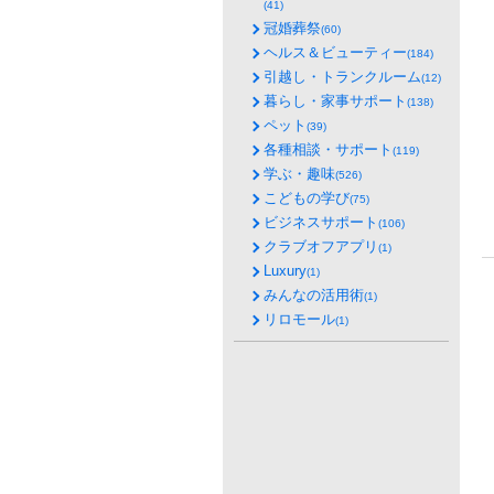
(41)
冠婚葬祭
(60)
ヘルス＆ビューティー
(184)
引越し・トランクルーム
(12)
暮らし・家事サポート
(138)
ペット
(39)
各種相談・サポート
(119)
学ぶ・趣味
(526)
こどもの学び
(75)
ビジネスサポート
(106)
クラブオフアプリ
(1)
Luxury
(1)
みんなの活用術
(1)
リロモール
(1)