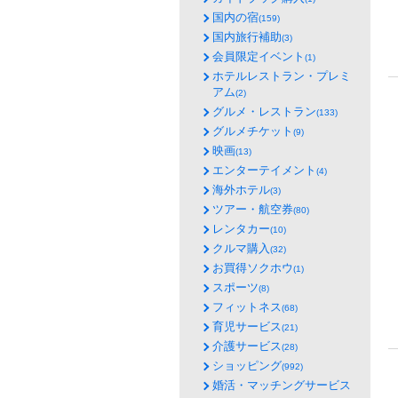
国内の宿
(159)
国内旅行補助
(3)
会員限定イベント
(1)
ホテルレストラン・プレミ
アム
(2)
グルメ・レストラン
(133)
グルメチケット
(9)
映画
(13)
エンターテイメント
(4)
海外ホテル
(3)
ツアー・航空券
(80)
レンタカー
(10)
クルマ購入
(32)
お買得ソクホウ
(1)
スポーツ
(8)
フィットネス
(68)
育児サービス
(21)
介護サービス
(28)
ショッピング
(992)
婚活・マッチングサービス