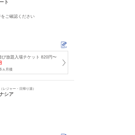
ート
ジをご確認ください
遊び放題入場チケット 820円〜
円
6ヵ月後
ト（レジャー・日帰り湯）
ナシア