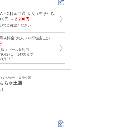
A～C料金共通 大人（中学生以
700円 →
2,230円
ージでご確認ください
用 A料金 大人（中学生以上）
円
入園＋プール昼利用
9月27日 14:00まで
9月27日
ト（レジャー・日帰り湯）
もちゃ王国
-1