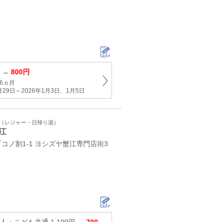
円 →
800円
6ヵ月
月29日～2026年1月3日、1月5日
ト（レジャー・日帰り湯）
江
コノ割1-1 ヨシズヤ蟹江専門店街3