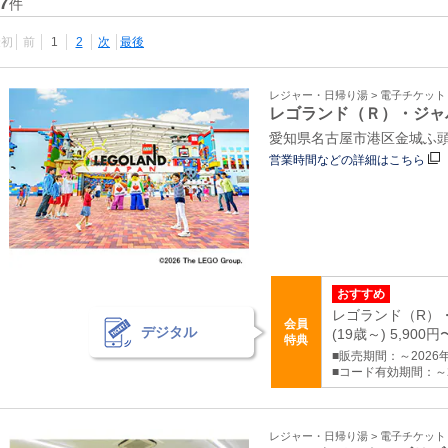
7
件
最初
前
1
2
次
最後
レジャー・日帰り湯 > 電子チケッ
レゴランド（Ｒ）・ジャ
愛知県名古屋市港区金城ふ頭2
営業時間などの詳細はこちら
おすすめ
レゴランド（R）・
会員
デジタル
(19歳～) 5,900円
特典
■販売期間：～2026年1
■コード有効期間：～2
レジャー・日帰り湯 > 電子チケッ