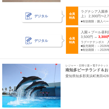
ラグナシア入園券 
会員
デジタル
上） 2,300円〜2,
特典
■有効期限：購入ペ
入園＋プール昼利
3,500円 →
3,300
会員
デジタル
ラグーナテンボス 
特典
■販売期間：～2026年
■有効期限：～2026年
レジャー・日帰り湯 > 電子チケッ
南知多ビーチランド＆お
愛知県知多郡美浜町奥田428