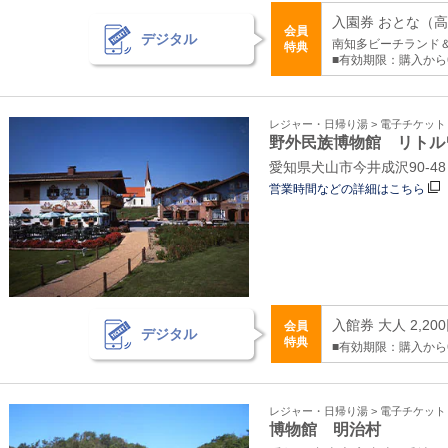
入園券 おとな（高校
会員
デジタル
南知多ビーチランド
特典
■有効期限：購入から
レジャー・日帰り湯 > 電子チケッ
野外民族博物館 リトル
愛知県犬山市今井成沢90-48
営業時間などの詳細はこちら
入館券 大人 2,20
会員
デジタル
特典
■有効期限：購入から
レジャー・日帰り湯 > 電子チケッ
博物館 明治村