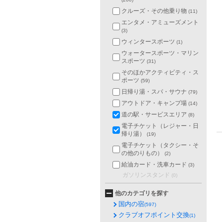
クルーズ・その他乗り物
(11)
エンタメ・アミューズメント
(3)
ウィンタースポーツ
(1)
ウォータースポーツ・マリン
スポーツ
(31)
そのほかアクティビティ・ス
ポーツ
(59)
日帰り湯・スパ・サウナ
(79)
アウトドア・キャンプ場
(14)
道の駅・サービスエリア
(8)
電子チケット（レジャー・日
帰り湯）
(19)
電子チケット（タクシー・そ
の他のりもの）
(2)
給油カード・洗車カード
(3)
ガソリンスタンド
(0)
他のカテゴリを探す
国内の宿
(597)
クラブオフポイント交換
(1)