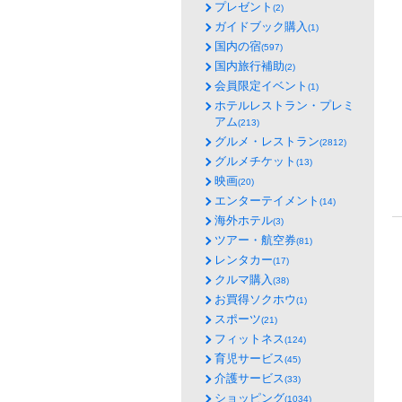
プレゼント
(2)
ガイドブック購入
(1)
国内の宿
(597)
国内旅行補助
(2)
会員限定イベント
(1)
ホテルレストラン・プレミ
アム
(213)
グルメ・レストラン
(2812)
グルメチケット
(13)
映画
(20)
エンターテイメント
(14)
海外ホテル
(3)
ツアー・航空券
(81)
レンタカー
(17)
クルマ購入
(38)
お買得ソクホウ
(1)
スポーツ
(21)
フィットネス
(124)
育児サービス
(45)
介護サービス
(33)
ショッピング
(1034)