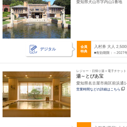
愛知県犬山市字内山1番地
入村券 大人 2,50
会員
デジタル
特典
■有効期限：～2027年
レジャー・日帰り湯 > 電子チケッ
湯～とぴあ宝
愛知県名古屋市南区前浜通1-
営業時間などの詳細はこちら