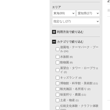
2
エリア
東海
(89)
愛知県
(27)
指定なし
(27)
利用方法で絞り込む
カテゴリで絞り込む
遊園地・テーマパーク・プー
ル
(24)
水族館
(6)
動物園
(6)
展望台・タワー・ロープウェ
イ
(2)
キッズランド
(4)
博物館・科学館・美術館
(11)
観光施設・名所巡り
(2)
味覚狩り・農園
(11)
土産・物産
(1)
伝統文化体験・クラフト体験
(200)