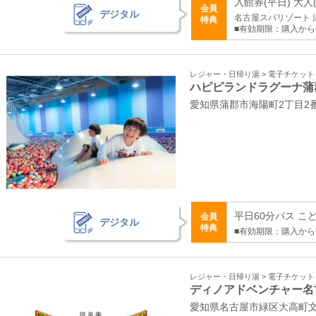
入館券(平日) 大人(
会員
デジタル
名古屋スパリゾート 
特典
■有効期限：購入から
レジャー・日帰り湯 > 電子チケッ
ハピピランドラグーナ蒲
愛知県蒲郡市海陽町2丁目2
平日60分パス こども
会員
デジタル
特典
■有効期限：購入から
レジャー・日帰り湯 > 電子チケッ
ディノアドベンチャー名
愛知県名古屋市緑区大高町文