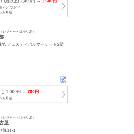
13歳以上) 2,400円 →
1,600円
湯～とぴあ宝
6ヵ月後
ト（レジャー・日帰り湯）
郡
番地 フェスティバルマーケット2階
 1,000円 →
700円
6ヵ月後
ト（レジャー・日帰り湯）
古屋
根山1-1