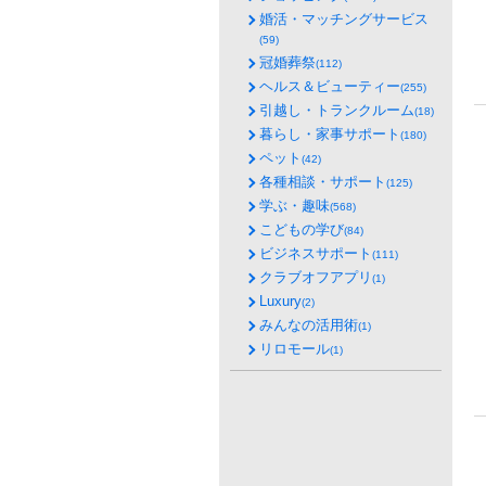
婚活・マッチングサービス
(59)
冠婚葬祭
(112)
ヘルス＆ビューティー
(255)
引越し・トランクルーム
(18)
暮らし・家事サポート
(180)
ペット
(42)
各種相談・サポート
(125)
学ぶ・趣味
(568)
こどもの学び
(84)
ビジネスサポート
(111)
クラブオフアプリ
(1)
Luxury
(2)
みんなの活用術
(1)
リロモール
(1)