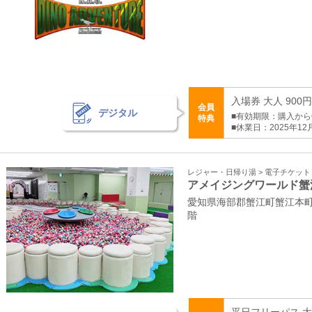
入場券 大人 900
会員
デジタル
■有効期限：購入から
特典
■休業日：2025年12
レジャー・日帰り湯 > 電子チケッ
アメイジングワールド蟹
愛知県海部郡蟹江町蟹江本町
階