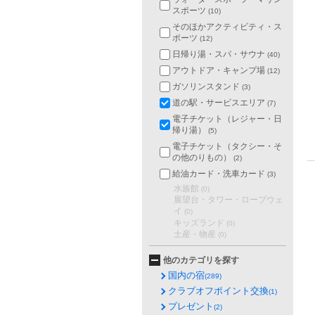
スポーツ
(10)
そのほかアクティビティ・ス
ポーツ
(12)
日帰り湯・スパ・サウナ
(40)
アウトドア・キャンプ場
(12)
ガソリンスタンド
(3)
道の駅・サービスエリア
(7)
電子チケット（レジャー・日
帰り湯）
(5)
電子チケット（タクシー・そ
の他のりもの）
(2)
給油カード・洗車カード
(3)
水族館
(0)
展望台・タワー・ロープウェ
イ
(0)
キッズランド
(0)
土産・物産
(0)
他のカテゴリを探す
国内の宿
(289)
クラブオフポイント交換
(1)
プレゼント
(2)