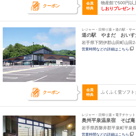
物産館で500円
会員
クーポン
特典
しおりプレゼント
レジャー・日帰り湯 > 道の駅・サ
道の駅 やまだ おいす
岩手県下閉伊郡山田町山田2-
営業時間などの詳細はこちら
会員
ふくふく堂ソフト
クーポン
特典
レジャー・日帰り湯 > 電子チケッ
奥州平泉温泉宿 そば庵
岩手県西磐井郡平泉町平泉長倉
営業時間などの詳細はこちら