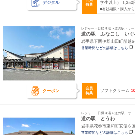
デジタル
学生以上） 1,350
特典
■有効期限：購入から
レジャー・日帰り湯 > 道の駅・サ
道の駅 ふなこし いぐ
岩手県下閉伊郡山田町船越6
営業時間などの詳細はこちら
会員
ソフトクリーム
1
クーポン
特典
レジャー・日帰り湯 > 道の駅・サ
道の駅 とうわ
岩手県花巻市東和町安俵６区1
営業時間などの詳細はこちら