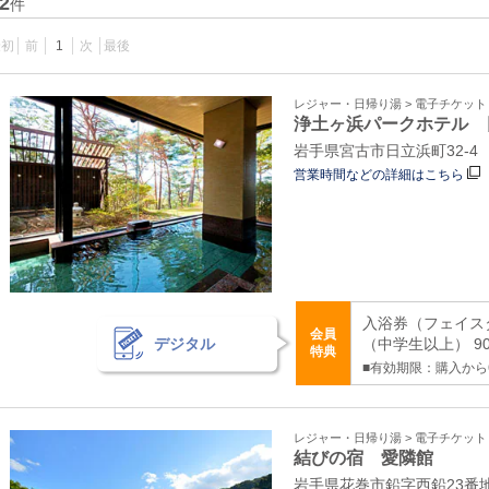
2
件
最初
前
1
次
最後
レジャー・日帰り湯 > 電子チケッ
浄土ヶ浜パークホテル 
岩手県宮古市日立浜町32-4
営業時間などの詳細はこちら
入浴券（フェイス
会員
デジタル
（中学生以上） 90
特典
■有効期限：購入から
レジャー・日帰り湯 > 電子チケッ
結びの宿 愛隣館
岩手県花巻市鉛字西鉛23番