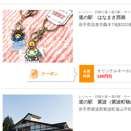
レジャー・日帰り湯 > 道の駅・サ
道の駅 はなまき西南
岩手県花巻市轟木7地割20
オリジナルキーホ
会員
クーポン
特典
100円引
レジャー・日帰り湯 > 道の駅・サ
道の駅 紫波（紫波町物
岩手県紫波郡紫波町遠山字松原