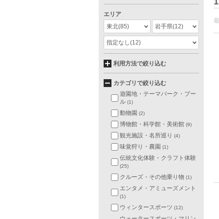
1
エリア
東北
(85)
岩手県
(12)
指定なし
(12)
利用方法で絞り込む
カテゴリで絞り込む
遊園地・テーマパーク・プー
ル
(1)
動物園
(2)
博物館・科学館・美術館
(9)
観光施設・名所巡り
(4)
味覚狩り・農園
(1)
伝統文化体験・クラフト体験
(25)
クルーズ・その他乗り物
(1)
エンタメ・アミューズメント
(1)
ウィンタースポーツ
(12)
ウォータースポーツ・マリン