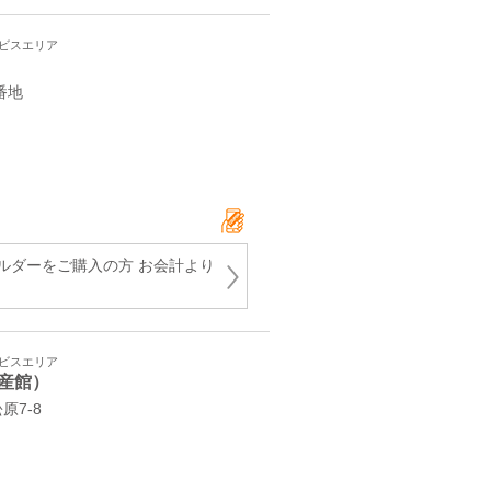
ービスエリア
3番地
ルダーをご購入の方 お会計より
ービスエリア
産館）
7-8