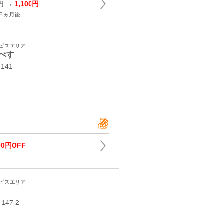
円 →
1,100円
6ヵ月後
ービスエリア
べす
-141
00円OFF
ービスエリア
47-2