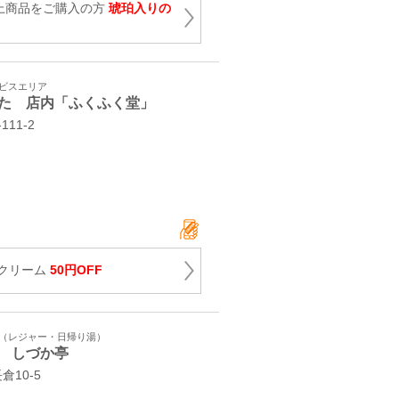
以上商品をご購入の方
琥珀入りの
ービスエリア
た 店内「ふくふく堂」
111-2
クリーム
50円OFF
ト（レジャー・日帰り湯）
 しづか亭
10‐5