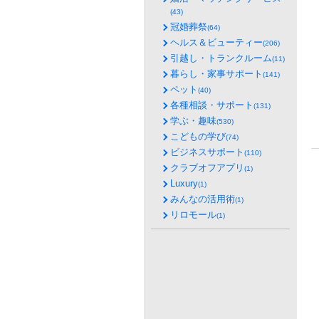
(43)
冠婚葬祭
(64)
ヘルス＆ビューティー
(206)
引越し・トランクルーム
(11)
暮らし・家事サポート
(141)
ペット
(40)
各種相談・サポート
(131)
学ぶ・趣味
(530)
こどもの学び
(74)
ビジネスサポート
(110)
クラブオフアプリ
(1)
Luxury
(1)
みんなの活用術
(1)
リロモール
(1)