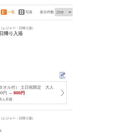
一覧
写真
表示件数
ト（レジャー・日帰り湯）
日帰り入浴
タオル付） 土日祝限定 大人
0円 →
800円
6ヵ月後
ト（レジャー・日帰り湯）
地