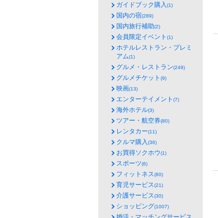
ガイドブック購入
(1)
国内の宿
(289)
国内旅行補助
(2)
会員限定イベント
(1)
ホテルレストラン・プレミ
アム
(1)
グルメ・レストラン
(249)
グルメチケット
(9)
映画
(13)
エンターテイメント
(7)
海外ホテル
(3)
ツアー・航空券
(80)
レンタカー
(11)
クルマ購入
(36)
お買得ソクホウ
(1)
スポーツ
(6)
フィットネス
(80)
育児サービス
(21)
介護サービス
(30)
ショッピング
(1007)
婚活・マッチングサービス