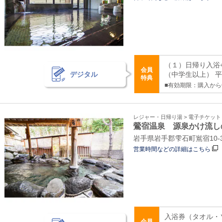
（１）日帰り入浴+
会員
デジタル
（中学生以上） 平日
特典
■有効期限：購入から
レジャー・日帰り湯 > 電子チケッ
鶯宿温泉 源泉かけ流し
岩手県岩手郡雫石町鴬宿10-31
営業時間などの詳細はこちら
入浴券（タオル・
会員