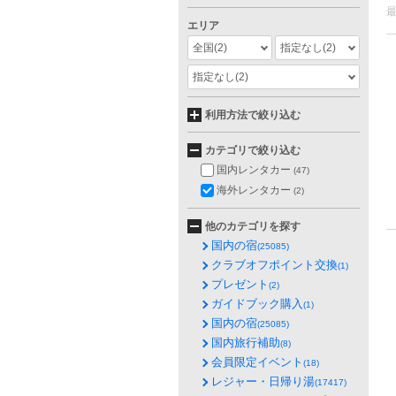
エリア
全国
(2)
指定なし
(2)
指定なし
(2)
利用方法で絞り込む
カテゴリで絞り込む
国内レンタカー
(47)
海外レンタカー
(2)
他のカテゴリを探す
国内の宿
(25085)
クラブオフポイント交換
(1)
プレゼント
(2)
ガイドブック購入
(1)
国内の宿
(25085)
国内旅行補助
(8)
会員限定イベント
(18)
レジャー・日帰り湯
(17417)