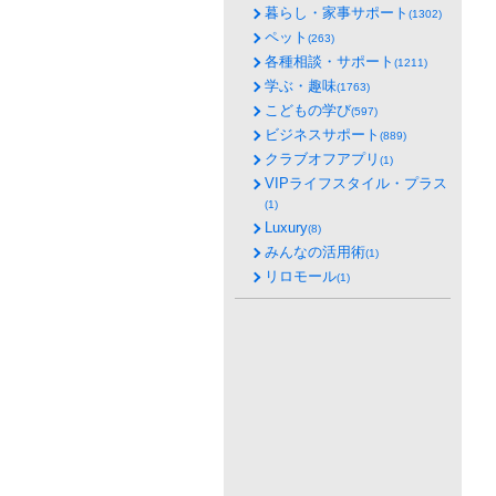
暮らし・家事サポート
(1302)
ペット
(263)
各種相談・サポート
(1211)
学ぶ・趣味
(1763)
こどもの学び
(597)
ビジネスサポート
(889)
クラブオフアプリ
(1)
VIPライフスタイル・プラス
(1)
Luxury
(8)
みんなの活用術
(1)
リロモール
(1)