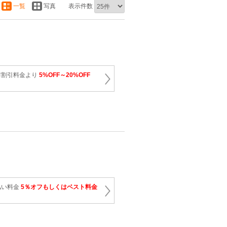
一覧
写真
表示件数
前割引料金より
5%OFF～20%OFF
払い料金
5％オフもしくはベスト料金