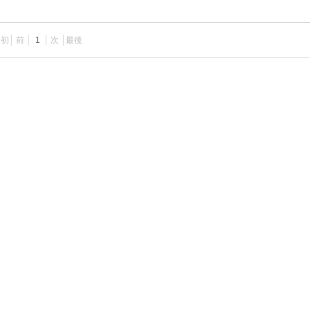
最初
前
1
次
最後