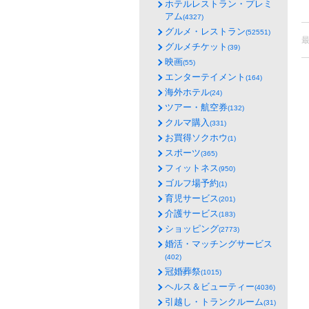
ホテルレストラン・プレミ
アム
(4327)
グルメ・レストラン
(52551)
グルメチケット
(39)
映画
(55)
エンターテイメント
(164)
海外ホテル
(24)
ツアー・航空券
(132)
クルマ購入
(331)
お買得ソクホウ
(1)
スポーツ
(365)
フィットネス
(950)
ゴルフ場予約
(1)
育児サービス
(201)
介護サービス
(183)
ショッピング
(2773)
婚活・マッチングサービス
(402)
冠婚葬祭
(1015)
ヘルス＆ビューティー
(4036)
引越し・トランクルーム
(31)