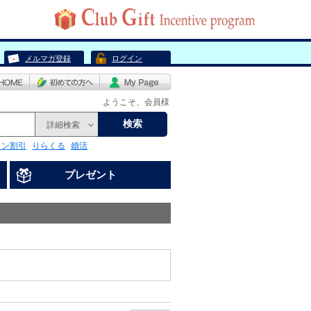
メルマガ登録
ログイン
ようこそ、会員様
検索
詳細検索
リン割引
りらくる
婚活
プレゼント