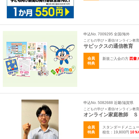
申込No. 7009295 全国/海外
こどもの学び > 通信/オンライン教
サピックスの通信教育 
会員
新規ご入会の方
図書カ
特典
申込No. 5082688 近畿/滋賀県
こどもの学び > 通信/オンライン教
オンライン家庭教師 Ｓ
会員
スタンダードメニュー 
特典
校生：19,800円
10％