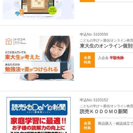
申込No. 5103550
こどもの学び > 通信/オンライン教
東大生のオンライン個別
会員
入会金
半額免除
特典
申込No. 5103152
こどもの学び > 通信/オンライン教
読売ＫＯＤＯＭＯ新聞
会員
商品購入・確認成立
特典