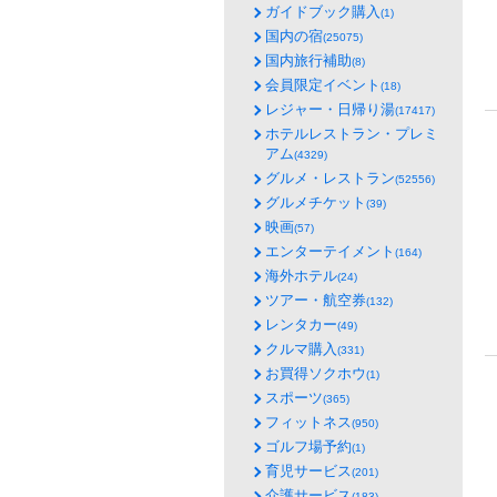
ガイドブック購入
(1)
国内の宿
(25075)
国内旅行補助
(8)
会員限定イベント
(18)
レジャー・日帰り湯
(17417)
ホテルレストラン・プレミ
アム
(4329)
グルメ・レストラン
(52556)
グルメチケット
(39)
映画
(57)
エンターテイメント
(164)
海外ホテル
(24)
ツアー・航空券
(132)
レンタカー
(49)
クルマ購入
(331)
お買得ソクホウ
(1)
スポーツ
(365)
フィットネス
(950)
ゴルフ場予約
(1)
育児サービス
(201)
介護サービス
(183)