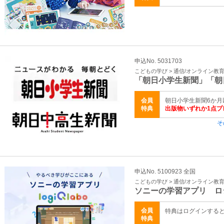
申込No. 5031703
こどもの学び > 通信/オンライン教
「朝日小学生新聞」「朝
会員
朝日小学生新聞6か
特典
出版物いずれか1点プ
そ
申込No. 5100923 全国
こどもの学び > 通信/オンライン教
ソニーの学習アプリ ロ
会員
特典はログインする
特典