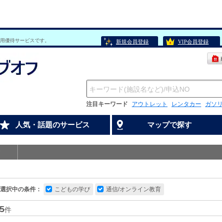
用優待サービスです。
新規会員登録
VIP会員登録
注目キーワード
アウトレット
レンタカー
ガソ
人気・話題のサービス
マップで探す
選択中の条件：
こどもの学び
通信/オンライン教育
5
件