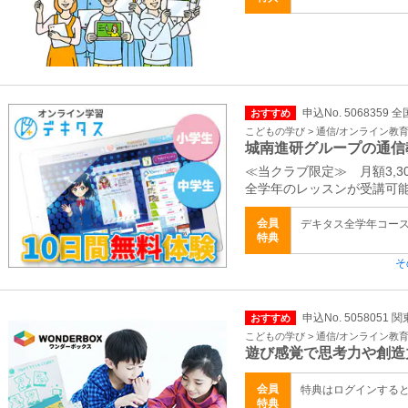
申込No. 5068359 全
おすすめ
こどもの学び > 通信/オンライン教
城南進研グループの通信
≪当クラブ限定≫ 月額3,300
全学年のレッスンが受講可
会員
デキタス全学年コース 
特典
そ
申込No. 5058051 
おすすめ
こどもの学び > 通信/オンライン教
遊び感覚で思考力や創造
会員
特典はログインする
特典