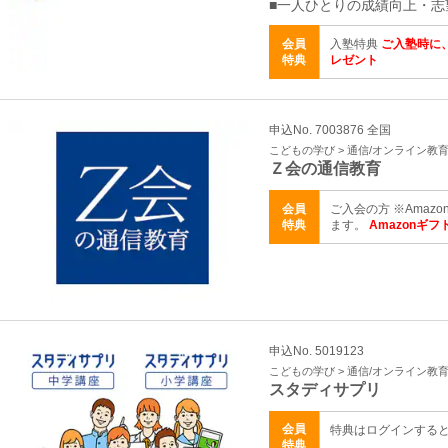
■一人ひとりの成績向上・志
会員
入塾特典
ご入塾時に、
特典
レゼント
申込No. 7003876 全国
こどもの学び > 通信/オンライン教
Ｚ会の通信教育
会員
ご入会の方 ※Amaz
特典
ます。
Amazonギフ
申込No. 5019123
こどもの学び > 通信/オンライン教
スタディサプリ
会員
特典はログインする
特典