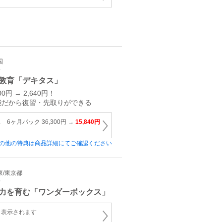
国
育
教育「デキタス」
円 → 2,640円！
能だから復習・先取りができる
6ヶ月パック 36,300円 →
15,840円
の他の特典は商品詳細にてご確認ください
関東/東京都
育
力を育む「ワンダーボックス」
と表示されます