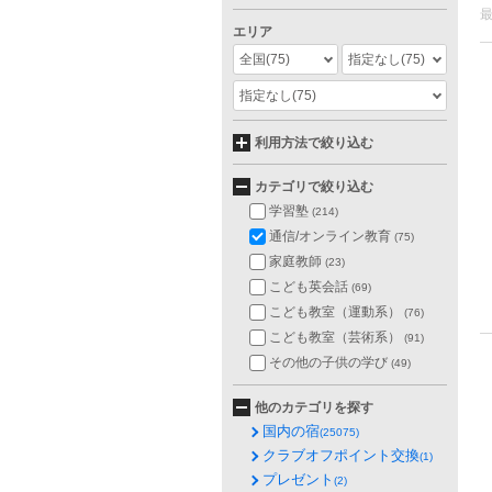
エリア
全国
(75)
指定なし
(75)
指定なし
(75)
利用方法で絞り込む
カテゴリで絞り込む
学習塾
(214)
通信/オンライン教育
(75)
家庭教師
(23)
こども英会話
(69)
こども教室（運動系）
(76)
こども教室（芸術系）
(91)
その他の子供の学び
(49)
他のカテゴリを探す
国内の宿
(25075)
クラブオフポイント交換
(1)
プレゼント
(2)