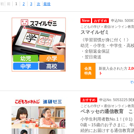
最初
前
1
2
3
次
最後
New
申込No. 5008
おすすめ
こどもの学び > 通信/オンライン教
スマイルゼミ
《学習習慣が身に付く！》
幼児・小学生・中学生・高
・全額返金保証
・翌日発送
会員
新規入会された方
2
特典
ト
そ
申込No. 5053225 
おすすめ
こどもの学び > 通信/オンライン教
ベネッセの通信教育 こ
小学生利用者数No.1！(※1)
0歳～15歳のお子さまに、
続的にお届けする通信教育