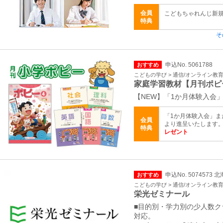
会員
こどもちゃれんじ新
特典
そ
申込No. 5061788
おすすめ
こどもの学び > 通信/オンライン教
家庭学習教材【月刊ポピ
【NEW】「1か月体験入会
「1か月体験入会」ま
会員
より進呈いたします
特典
レゼント
申込No. 5074573 
おすすめ
こどもの学び > 通信/オンライン教
栄光ゼミナール
■目的別・学力別の少人数
対応。