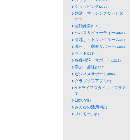
ショッピング
(2773)
婚活・マッチングサービス
(402)
冠婚葬祭
(1015)
ヘルス＆ビューティー
(4041)
引越し・トランクルーム
(31)
暮らし・家事サポート
(1303)
ペット
(263)
各種相談・サポート
(1211)
学ぶ・趣味
(1764)
ビジネスサポート
(889)
クラブオフアプリ
(1)
VIPライフスタイル・プラス
(1)
Luxury
(8)
みんなの活用術
(1)
リロモール
(1)