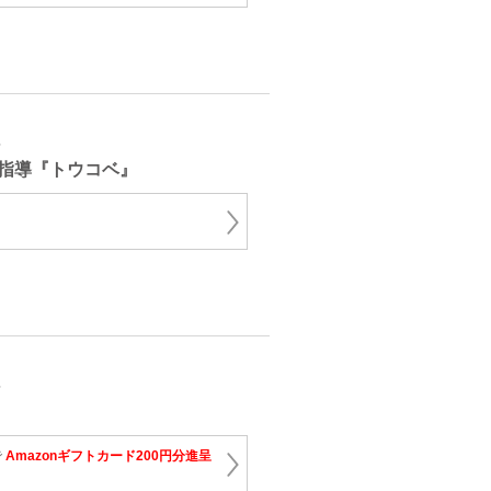
育
指導『トウコベ』
育
で
Amazonギフトカード200円分進呈