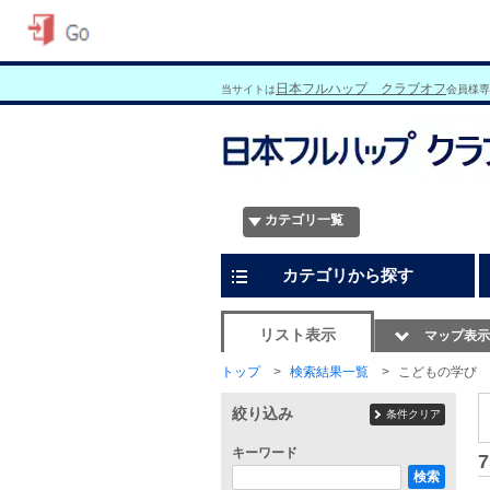
日本フルハップ クラブオフ
当サイトは
会員様専
カテゴリ一覧
カテゴリから探す
リスト表示
マップ表示
トップ
検索結果一覧
こどもの学び
絞り込み
条件クリア
キーワード
7
検索