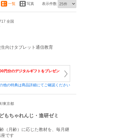
一覧
写真
表示件数
717 全国
育
校生向けタブレット通信教育
,000円分のデジタルギフトをプレゼン
の他の特典は商品詳細にてご確認ください
関東/東京都
育
どもちゃれんじ・進研ゼミ
年齢（月齢）に応じた教材を、毎月継
講座です