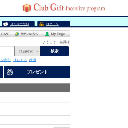
メルマガ登録
ログイン
ようこそ、会員様
検索
詳細検索
リン割引
りらくる
婚活
プレゼント