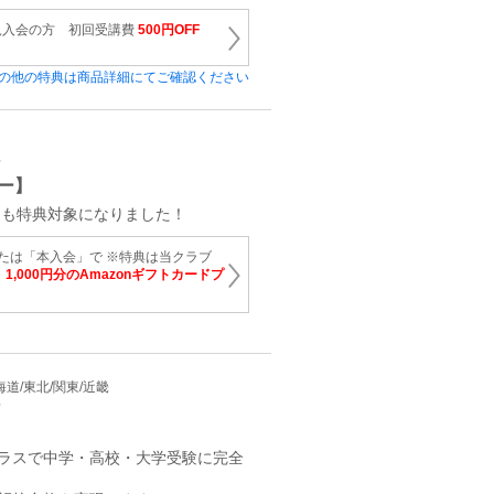
規入会の方 初回受講費
500円OFF
の他の特典は商品詳細にてご確認ください
育
ー】
」も特典対象になりました！
たは「本入会」で ※特典は当クラブ
。
1,000円分のAmazonギフトカードプ
北海道/東北/関東/近畿
育
クラスで中学・高校・大学受験に完全