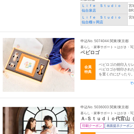
Ｌｉｆｅ Ｓｔｕｄｉｏ
宮
仙台泉店
B
Ｌｉｆｅ Ｓｔｕｄｉｏ
宮
仙台榴ヶ岡店
申込No. 5074044 関東/東京都
暮らし・家事サポート > はがき・
ベビロゴ
ベビロゴの焼印入りレ
会員
ベビロゴが焼印され
特典
を置くのにぴったり
そ
申込No. 5036003 関東/東京都
暮らし・家事サポート > はがき・
Ａ‐Ｓｔｕｄｉｏ代官山
印刷クーポン
画面提示クーポン