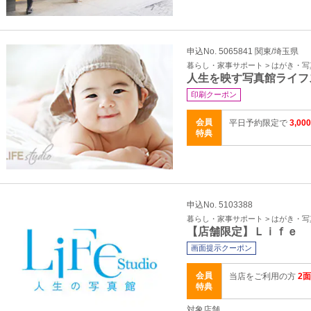
申込No. 5065841 関東/埼玉県
暮らし・家事サポート > はがき・
人生を映す写真館ライフ
印刷クーポン
会員
平日予約限定で
3,00
特典
申込No. 5103388
暮らし・家事サポート > はがき・
【店舗限定】Ｌｉｆｅ 
画面提示クーポン
会員
当店をご利用の方
2
特典
対象店舗