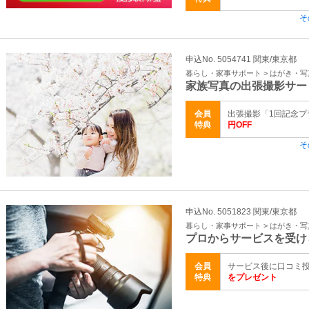
そ
申込No. 5054741 関東/東京都
暮らし・家事サポート > はがき・
家族写真の出張撮影サー
会員
出張撮影「1回記念プラ
特典
円OFF
そ
申込No. 5051823 関東/東京都
暮らし・家事サポート > はがき・
プロからサービスを受け
会員
サービス後に口コミ投
特典
をプレゼント