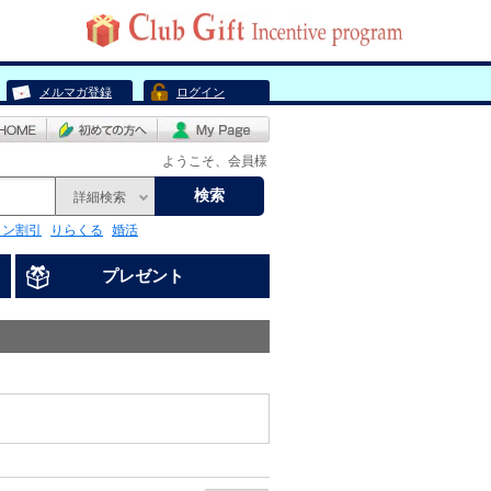
メルマガ登録
ログイン
ようこそ、会員様
検索
詳細検索
リン割引
りらくる
婚活
プレゼント