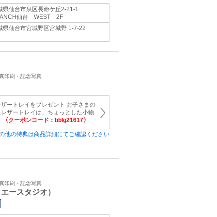
城県仙台市泉区長命ケ丘2-21-1
RANCH仙台 WEST 2F
城県仙台市宮城野区宮城野 1-7-22
写真印刷・記念写真
ザートレイをプレゼント お子さまの
たレザートレイは、ちょっとした小物
。
〈クーポンコード：bblg21617〉
の他の特典は商品詳細にてご確認ください
写真印刷・記念写真
（エースタジオ）