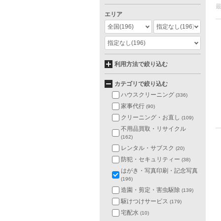
エリア
全国
(196)
指定なし
(196)
指定なし
(196)
利用方法で絞り込む
カテゴリで絞り込む
ハウスクリーニング
(336)
家事代行
(90)
クリーニング・お直し
(109)
不用品買取・リサイクル
(162)
レンタル・サブスク
(20)
防犯・セキュリティー
(38)
はがき・写真印刷・記念写真
(196)
造園・剪定・害虫駆除
(139)
駆けつけサービス
(179)
宅配水
(10)