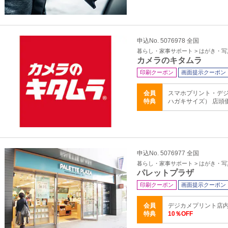
申込No. 5076978 全国
暮らし・家事サポート > はがき・
カメラのキタムラ
印刷クーポン
画面提示クーポン
会員
スマホプリント・デジ
特典
ハガキサイズ） 店頭
申込No. 5076977 全国
暮らし・家事サポート > はがき・
パレットプラザ
印刷クーポン
画面提示クーポン
会員
デジカメプリント店内
特典
10％OFF