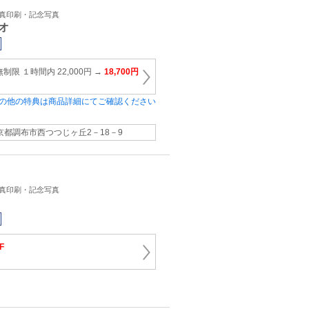
写真印刷・記念写真
オ
限 １時間内 22,000円 →
18,700円
の他の特典は商品詳細にてご確認ください
京都調布市西つつじヶ丘2－18－9
写真印刷・記念写真
F