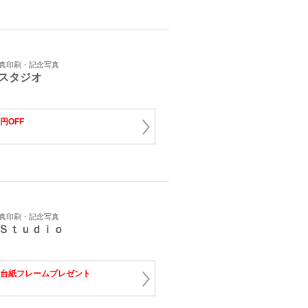
写真印刷・記念写真
スタジオ
0円OFF
写真印刷・記念写真
Ｓｔｕｄｉｏ
面台紙フレームプレゼント