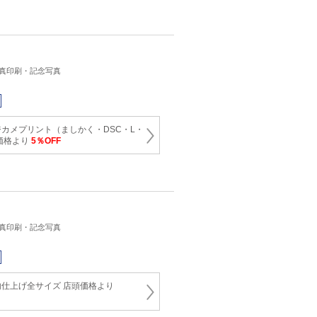
写真印刷・記念写真
カメプリント（ましかく・DSC・L・
価格より
5％OFF
写真印刷・記念写真
仕上げ全サイズ 店頭価格より