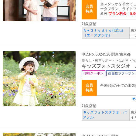
当スタジオを初めてご
会員
ータプラン、ライト
特典
象外
プラン料金 5,0
対象店舗
Ａ－Ｓｔｕｄｉｏ代官山
東
（エースタジオ）
ー
申込No. 5024520 関東/東京都
暮らし・家事サポート > はがき・
キッズフォトスタジオ 
印刷クーポン
画面提示クーポン
会員
全9種類の全ての出
特典
そ
対象店舗
キッズフォトスタジオ パ
東
ステル
イ