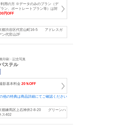
利用の方 ※データのみのプラン（デ
プラン、ポートレートプラン等）は対
00円OFF
京都渋谷区代官山町16-5 アドレスガ
デン代官山2F
写真印刷・記念写真
パステル
張撮影基本料金
20％OFF
の他の特典は商品詳細にてご確認ください
京都練馬区上石神井2-8-20 グリーンハ
ネス402