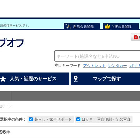
用優待サービスです。
新規会員登録
VIP会員登録
注目キーワード
アウトレット
レンタカー
ガソ
人気・話題のサービス
マップで探す
ポート
選択中の条件：
暮らし・家事サポート
はがき・写真印刷・記念写真
96
件