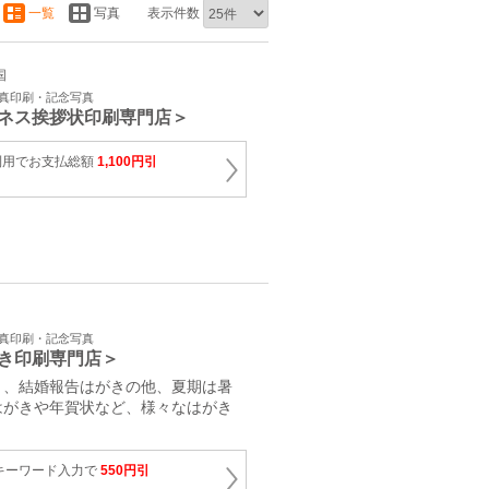
一覧
写真
表示件数
国
写真印刷・記念写真
ネス挨拶状印刷専門店＞
利用でお支払総額
1,100円引
写真印刷・記念写真
き印刷専門店＞
き、結婚報告はがきの他、夏期は暑
はがきや年賀状など、様々なはがき
キーワード入力で
550円引