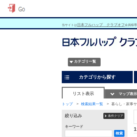
日本フルハップ クラブオフ
当サイトは
会員様専
カテゴリ一覧
カテゴリから探す
リスト表示
マップ表示
トップ
検索結果一覧
暮らし・家事サ
絞り込み
条件クリア
キーワード
1
検索