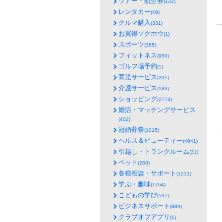
ツアー・航空券
(132)
レンタカー
(49)
クルマ購入
(331)
お買得ソクホウ
(1)
スポーツ
(365)
フィットネス
(950)
ゴルフ場予約
(1)
育児サービス
(201)
介護サービス
(183)
ショッピング
(2773)
婚活・マッチングサービス
(402)
冠婚葬祭
(1015)
ヘルス＆ビューティー
(4041)
引越し・トランクルーム
(31)
ペット
(263)
各種相談・サポート
(1211)
学ぶ・趣味
(1764)
こどもの学び
(597)
ビジネスサポート
(889)
クラブオフアプリ
(1)