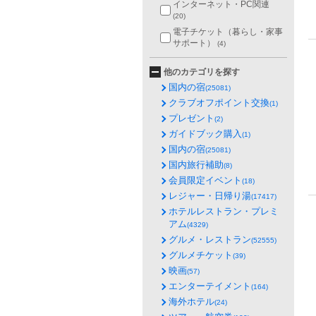
インターネット・PC関連
(20)
電子チケット（暮らし・家事
サポート）
(4)
他のカテゴリを探す
国内の宿
(25081)
クラブオフポイント交換
(1)
プレゼント
(2)
ガイドブック購入
(1)
国内の宿
(25081)
国内旅行補助
(8)
会員限定イベント
(18)
レジャー・日帰り湯
(17417)
ホテルレストラン・プレミ
アム
(4329)
グルメ・レストラン
(52555)
グルメチケット
(39)
映画
(57)
エンターテイメント
(164)
海外ホテル
(24)