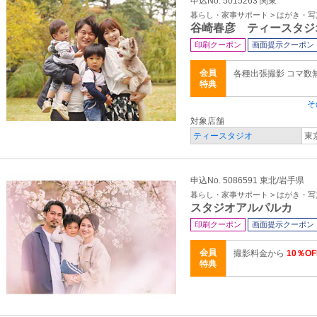
申込No. 5015263 関東
暮らし・家事サポート > はがき・
谷崎春彦 ティースタジ
印刷クーポン
画面提示クーポン
会員
各種出張撮影 コマ数無制
特典
そ
対象店舗
ティースタジオ
東
申込No. 5086591 東北/岩手県
暮らし・家事サポート > はがき・
スタジオアルパルカ
印刷クーポン
画面提示クーポン
会員
撮影料金から
10％OF
特典