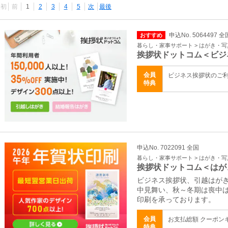
最初
前
1
2
3
4
5
次
最後
申込No. 5064497 全
おすすめ
暮らし・家事サポート > はがき・
挨拶状ドットコム＜ビジ
会員
ビジネス挨拶状のご
特典
申込No. 7022091 全国
暮らし・家事サポート > はがき・
挨拶状ドットコム＜はが
ビジネス挨拶状、引越はが
中見舞い、秋～冬期は喪中
印刷を承っております。
会員
お支払総額 クーポン
特典