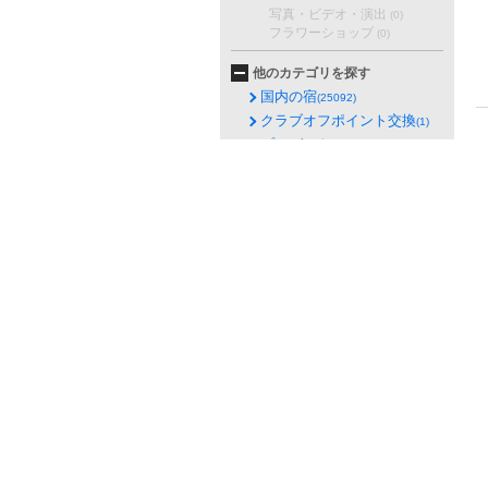
写真・ビデオ・演出
(0)
フラワーショップ
(0)
他のカテゴリを探す
国内の宿
(25092)
クラブオフポイント交換
(1)
プレゼント
(2)
ガイドブック購入
(1)
国内の宿
(25092)
国内旅行補助
(8)
会員限定イベント
(20)
レジャー・日帰り湯
(17466)
ホテルレストラン・プレミ
アム
(4334)
グルメ・レストラン
(52573)
グルメチケット
(39)
映画
(57)
エンターテイメント
(164)
海外ホテル
(24)
ツアー・航空券
(132)
レンタカー
(49)