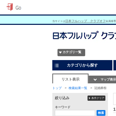
日本フルハップ クラブオフ
当サイトは
会員様専
カテゴリ一覧
カテゴリから探す
リスト表示
マップ表示
トップ
検索結果一覧
冠婚葬祭
絞り込み
条件クリア
キーワード
1
検索