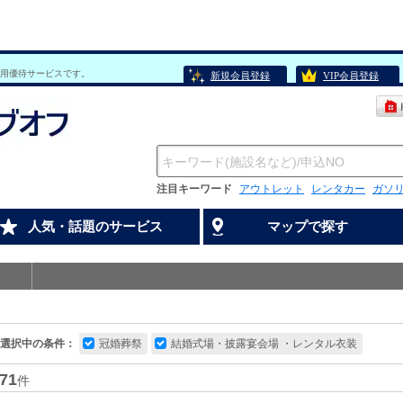
用優待サービスです。
新規会員登録
VIP会員登録
注目キーワード
アウトレット
レンタカー
ガソ
人気・話題のサービス
マップで探す
選択中の条件：
冠婚葬祭
結婚式場・披露宴会場 ・レンタル衣装
71
件