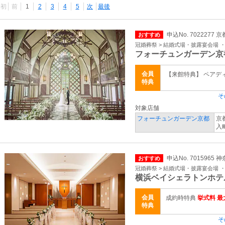
最初
前
1
2
3
4
5
次
最後
申込No. 7022277 
おすすめ
冠婚葬祭 > 結婚式場・披露宴会場 
フォーチュンガーデン京
会員
【来館特典】 ペアデ
特典
そ
対象店舗
フォーチュンガーデン京都
京
入町
申込No. 7015965 
おすすめ
冠婚葬祭 > 結婚式場・披露宴会場 
横浜ベイシェラトンホテ
会員
成約時特典
挙式料 最大
特典
そ