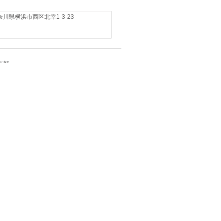
奈川県横浜市西区北幸1‐3‐23
東京都
・レンタル衣装
エディング）
名の場合10万円相当） 料理、飲物基
0円/飲物5,000円）より
10％OFF × 大
の他の特典は商品詳細にてご確認ください
京都文京区関口2‐10‐8
東海/岐阜県
・レンタル衣装