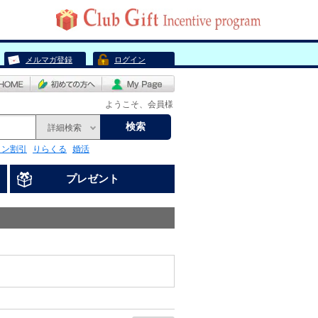
メルマガ登録
ログイン
ようこそ、会員様
検索
詳細検索
リン割引
りらくる
婚活
プレゼント