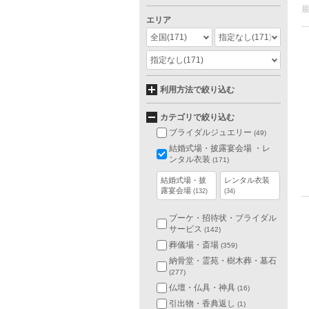
エリア
全国
(171)
指定なし
(171)
指定なし
(171)
利用方法で絞り込む
カテゴリで絞り込む
ブライダルジュエリー
(49)
結婚式場・披露宴会場 ・レ
ンタル衣装
(171)
結婚式場・披
レンタル衣装
露宴会場
(132)
(34)
ブーケ・招待状・ブライダル
サービス
(142)
葬儀場・斎場
(359)
納骨堂・霊苑・樹木葬・墓石
(277)
仏壇・仏具・神具
(16)
引出物・香典返し
(1)