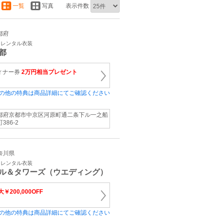
一覧
写真
表示件数
京都府
・レンタル衣装
都
ィナー券
2万円相当プレゼント
の他の特典は商品詳細にてご確認ください
都府京都市中京区河原町通二条下ル一之船
386‐2
神奈川県
・レンタル衣装
ル＆タワーズ（ウエディング）
￥200,000OFF
の他の特典は商品詳細にてご確認ください