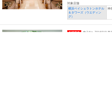
対象店舗
横浜ベイシェラトンホテル
神
＆タワーズ（ウエディン
グ）
申込No. 7016019 
おすすめ
冠婚葬祭 > 結婚式場・披露宴会場 
ホテル椿山荘 東京（ウ
画面提示クーポン
【ご成約特典】 （50
会員
本コース（料理15,00
特典
人人数分お値引
そ
対象店舗
ホテル椿山荘 東京（ウエ
東
ディング）
申込No. 5089615 
おすすめ
冠婚葬祭 > 結婚式場・披露宴会場 