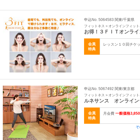
申込No. 5064583 関東/千葉県
フィットネス > オンラインフィッ
お得！３ＦＩＴオンライ
会員
レッスン１０回チケ
特典
申込No. 5067492 関東/東京都
フィットネス > オンラインフィッ
ルネサンス オンライン
会員
月会費
一般価格3,85
特典
そ