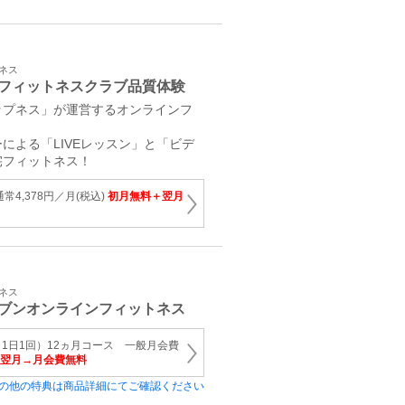
トネス
フィットネスクラブ品質体験
ップネス」が運営するオンラインフ
による「LIVEレッスン」と「ビデ
宅フィットネス！
常4,378円／月(税込)
初月無料＋翌月
トネス
ブンオンラインフィットネス
1日1回）12ヵ月コース 一般月会費
翌月→月会費無料
の他の特典は商品詳細にてご確認ください