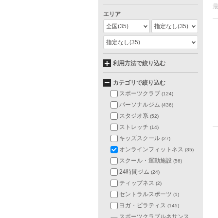
エリア
全国
(35)
指定なし
(35)
指定なし
(35)
利用方法で絞り込む
カテゴリで絞り込む
スポーツクラブ
(124)
パーソナルジム
(436)
スタジオ系
(52)
ストレッチ
(14)
キッズスクール
(27)
オンラインフィットネス
(35)
スクール・運動施設
(56)
24時間ジム
(24)
ティップネス
(2)
セントラルスポーツ
(1)
ヨガ・ピラティス
(145)
スポーツクラブルネサンス