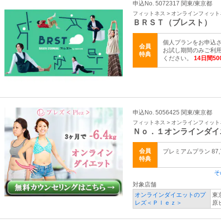
申込No. 5072317 関東/東京都
フィットネス > オンラインフィッ
ＢＲＳＴ（ブレスト）
個人プランをお申込さ
会員
お試し期間のみご利用
特典
ください。
14日間5
申込No. 5056425 関東/東京都
フィットネス > オンラインフィッ
Ｎｏ．１オンラインダイ
会員
プレミアムプラン 87,
特典
そ
対象店舗
オンラインダイエットのプ
東
レズ＜Ｐｌｅｚ＞
原