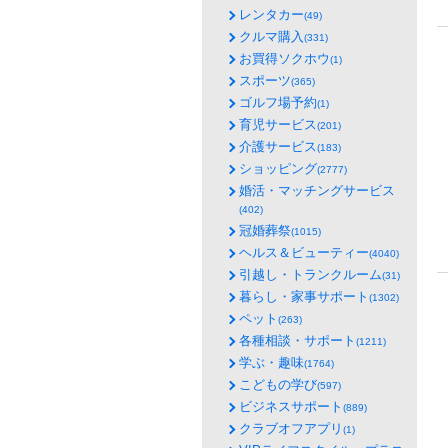
レンタカー
(49)
クルマ購入
(331)
お買得ソクホウ
(1)
スポーツ
(365)
ゴルフ場予約
(1)
育児サービス
(201)
介護サービス
(183)
ショッピング
(2777)
婚活・マッチングサービス
(402)
冠婚葬祭
(1015)
ヘルス＆ビューティー
(4040)
引越し・トランクルーム
(31)
暮らし・家事サポート
(1302)
ペット
(263)
各種相談・サポート
(1211)
学ぶ・趣味
(1764)
こどもの学び
(597)
ビジネスサポート
(889)
クラブオフアプリ
(1)