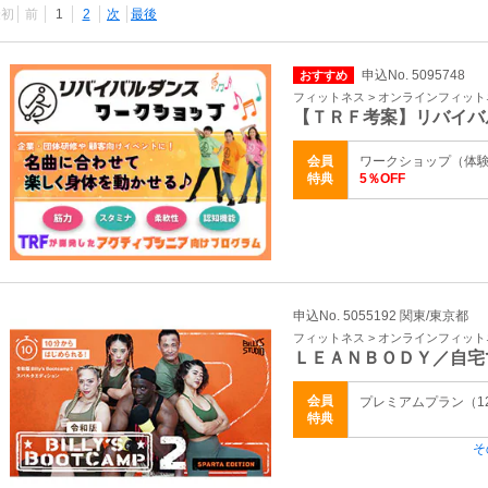
最初
前
1
2
次
最後
申込No. 5095748
おすすめ
フィットネス > オンラインフィッ
【ＴＲＦ考案】リバイバ
会員
ワークショップ（体験講
特典
5％OFF
申込No. 5055192 関東/東京都
フィットネス > オンラインフィッ
ＬＥＡＮＢＯＤＹ／自宅
会員
プレミアムプラン（1
特典
そ