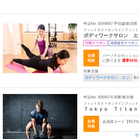
申込No. 5048087 甲信越/新潟県
フィットネス > オンラインフィッ
ボディワークサロン エ
印刷クーポン
画面提示クーポン
会員
パーソナルセッション
特典
に限ります
通常60分
対象店舗
ボディワークサロン エン
新潟
申込No. 5066074 関東/東京都
フィットネス > オンラインフィッ
Ｔｏｋｙｏ Ｔｉｔａｎ
会員
会員様コード【RCFI
特典
そ