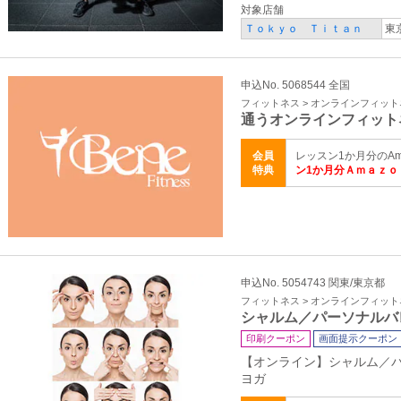
対象店舗
Ｔｏｋｙｏ Ｔｉｔａｎ
東
申込No. 5068544 全国
フィットネス > オンラインフィッ
通うオンラインフィット
会員
レッスン1か月分のA
特典
ン1か月分Ａｍａｚｏ
申込No. 5054743 関東/東京都
フィットネス > オンラインフィッ
シャルム／パーソナルバ
印刷クーポン
画面提示クーポン
【オンライン】シャルム／
ヨガ