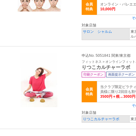
会員
オンライン・バレエエク
特典
10,000円
そ
対象店舗
サロン シャルム
東
ル
申込No. 5051841 関東/東京都
フィットネス > オンラインフィッ
りつこカルチャーラボ
印刷クーポン
画面提示クーポン
当クラブ限定ピラティ
会員
員様に限り2回目も割
特典
3500円＋税→3000
そ
対象店舗
りつこカルチャーラボ
東