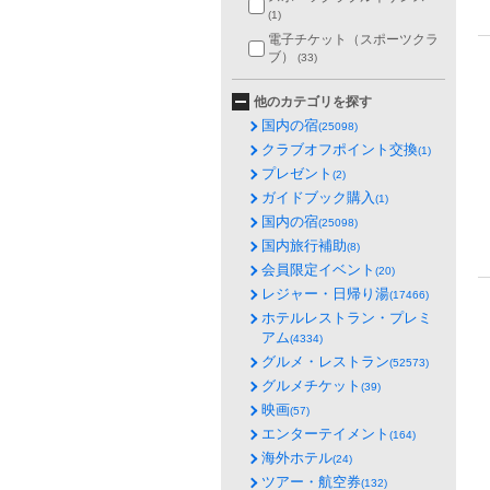
(1)
電子チケット（スポーツクラ
ブ）
(33)
他のカテゴリを探す
国内の宿
(25098)
クラブオフポイント交換
(1)
プレゼント
(2)
ガイドブック購入
(1)
国内の宿
(25098)
国内旅行補助
(8)
会員限定イベント
(20)
レジャー・日帰り湯
(17466)
ホテルレストラン・プレミ
アム
(4334)
グルメ・レストラン
(52573)
グルメチケット
(39)
映画
(57)
エンターテイメント
(164)
海外ホテル
(24)
ツアー・航空券
(132)