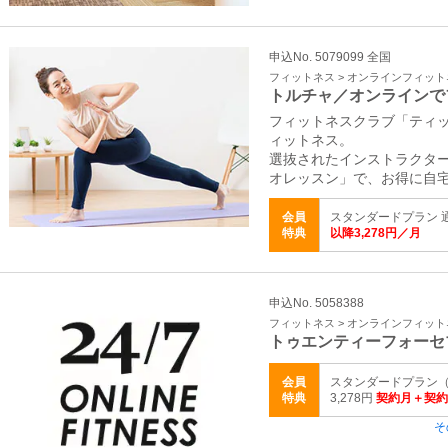
申込No. 5079099 全国
フィットネス > オンラインフィッ
トルチャ／オンラインで
フィットネスクラブ「ティ
ィットネス。
選抜されたインストラクター
オレッスン」で、お得に自
会員
スタンダードプラン 通
特典
以降3,278円／月
申込No. 5058388
フィットネス > オンラインフィッ
トゥエンティーフォーセ
会員
スタンダードプラン（
特典
3,278円
契約月＋契約
そ