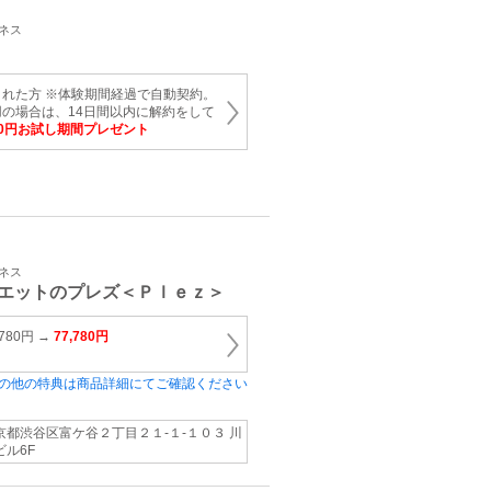
トネス
れた方 ※体験期間経過で自動契約。
の場合は、14日間以内に解約をして
00円お試し期間プレゼント
トネス
エットのプレズ＜Ｐｌｅｚ＞
780円 →
77,780円
の他の特典は商品詳細にてご確認ください
京都渋谷区富ケ谷２丁目２１-１-１０３ 川
ビル6F