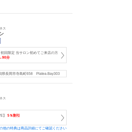
トネス
ン
初回限定 当サロン初めてご来店の方
→90分
県長岡市寺島町658 Platea.Bay303
トネス
VE】
5％割引
の他の特典は商品詳細にてご確認ください