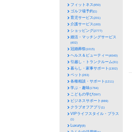
フィットネス
(950)
ゴルフ場予約
(1)
育児サービス
(201)
介護サービス
(183)
ショッピング
(2777)
婚活・マッチングサービス
(402)
冠婚葬祭
(1015)
ヘルス＆ビューティー
(4040)
引越し・トランクルーム
(31)
暮らし・家事サポート
(1302)
ペット
(263)
各種相談・サポート
(1211)
学ぶ・趣味
(1764)
こどもの学び
(597)
ビジネスサポート
(889)
クラブオフアプリ
(1)
VIPライフスタイル・プラス
(1)
Luxury
(8)
みんなの活用術