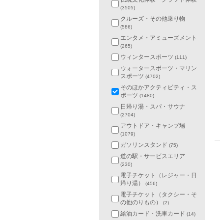
(3505)
クルーズ・その他乗り物
(586)
エンタメ・アミューズメント
(265)
ウィンタースポーツ
(111)
ウォータースポーツ・マリン
スポーツ
(4702)
そのほかアクティビティ・ス
ポーツ
(1480)
日帰り湯・スパ・サウナ
(2704)
アウトドア・キャンプ場
(1079)
ガソリンスタンド
(75)
道の駅・サービスエリア
(230)
電子チケット（レジャー・日
帰り湯）
(456)
電子チケット（タクシー・そ
の他のりもの）
(2)
給油カード・洗車カード
(14)