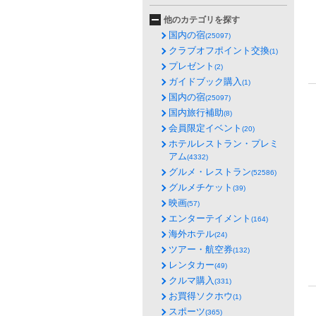
他のカテゴリを探す
国内の宿
(25097)
クラブオフポイント交換
(1)
プレゼント
(2)
ガイドブック購入
(1)
国内の宿
(25097)
国内旅行補助
(8)
会員限定イベント
(20)
ホテルレストラン・プレミ
アム
(4332)
グルメ・レストラン
(52586)
グルメチケット
(39)
映画
(57)
エンターテイメント
(164)
海外ホテル
(24)
ツアー・航空券
(132)
レンタカー
(49)
クルマ購入
(331)
お買得ソクホウ
(1)
スポーツ
(365)