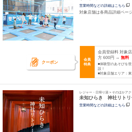
営業時間などの詳細はこちら
対象店舗は各商品詳細ペー
会員登録料 対象
方 600円 →
無料
会員
クーポン
■体験型のあそびを
特典
設！
■対象店舗エリア：
レジャー・日帰り湯 > そのほかア
未知ひらき 神社リトリ
営業時間などの詳細はこちら