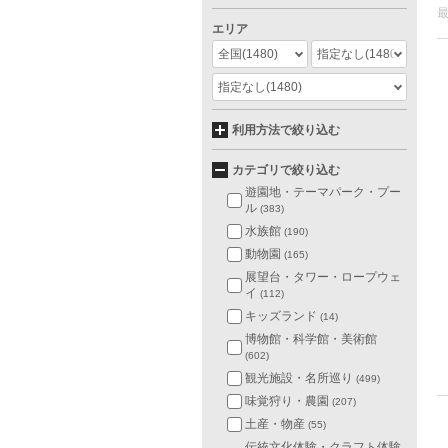
エリア
全国
(1480)
指定なし
(1480)
指定なし
(1480)
利用方法で絞り込む
カテゴリで絞り込む
遊園地・テーマパーク・プー
ル
(383)
水族館
(190)
動物園
(165)
展望台・タワー・ロープウェ
イ
(112)
キッズランド
(14)
博物館・科学館・美術館
(602)
観光施設・名所巡り
(499)
味覚狩り・農園
(207)
土産・物産
(55)
伝統文化体験・クラフト体験