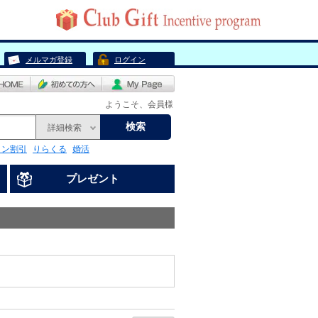
メルマガ登録
ログイン
ようこそ、会員様
検索
詳細検索
リン割引
りらくる
婚活
プレゼント