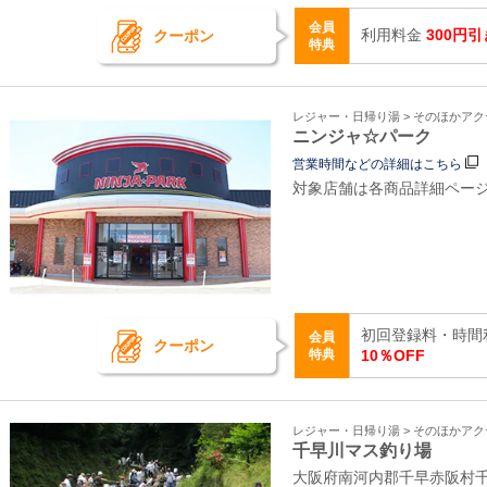
会員
利用料金
300円引
クーポン
特典
レジャー・日帰り湯 > そのほかア
ニンジャ☆パーク
営業時間などの詳細はこちら
対象店舗は各商品詳細ペー
初回登録料・時間
会員
クーポン
特典
10％OFF
レジャー・日帰り湯 > そのほかア
千早川マス釣り場
大阪府南河内郡千早赤阪村