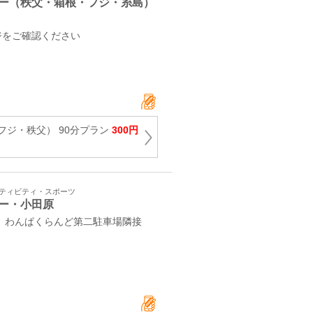
ー（秩父・箱根・フジ・糸島）
ジをご確認ください
フジ・秩父） 90分プラン
300円
クティビティ・スポーツ
ー・小田原
1 わんぱくらんど第二駐車場隣接