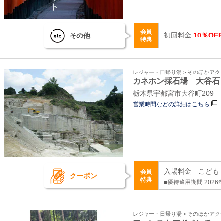
会員
初回料金
10％OF
その他
特典
レジャー・日帰り湯 > そのほかア
カネホン採石場 大谷石
栃木県宇都宮市大谷町209
営業時間などの詳細はこちら
入場料金 こども 
会員
クーポン
特典
■優待適用期間:2026
レジャー・日帰り湯 > そのほかア