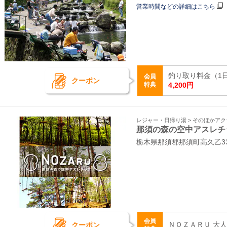
営業時間などの詳細はこちら
釣り取り料金（1日）
会員
クーポン
特典
4,200円
レジャー・日帰り湯 > そのほかア
那須の森の空中アスレチ
栃木県那須郡那須町高久乙33
会員
ＮＯＺＡＲＵ 大人 
クーポン