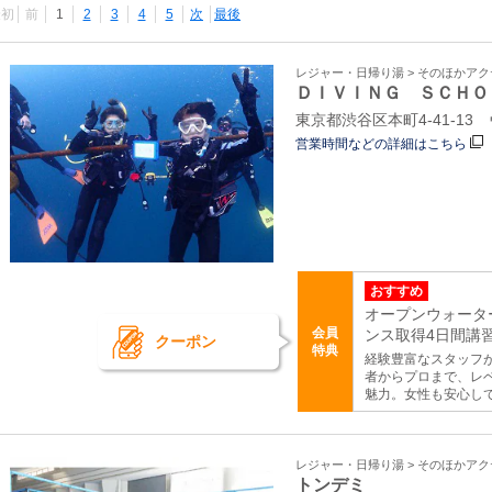
最初
前
1
2
3
4
5
次
最後
レジャー・日帰り湯 > そのほかア
ＤＩＶＩＮＧ ＳＣＨＯ
東京都渋谷区本町4-41-13
営業時間などの詳細はこちら
おすすめ
オープンウォータ
会員
ンス取得4日間講習 
クーポン
特典
経験豊富なスタッフ
者からプロまで、レ
魅力。女性も安心し
レジャー・日帰り湯 > そのほかア
トンデミ