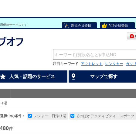
用優待サービスです。
新規会員登録
VIP会員登録
注目キーワード
アウトレット
レンタカー
ガソ
人気・話題のサービス
マップで探す
り湯
選択中の条件：
レジャー・日帰り湯
そのほかアクティビティ・スポーツ
480
件