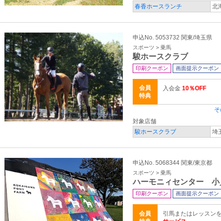
春香ホースランチ
北
申込No. 5053732 関東/埼玉県
スポーツ > 乗馬
駿ホースクラブ
印刷クーポン
画面提示クーポン
会員
入会金
10％OFF
特典
そ
対象店舗
駿ホースクラブ
埼
申込No. 5068344 関東/東京都
スポーツ > 乗馬
ハーモニィセンター 小
印刷クーポン
画面提示クーポン
会員
引馬またはレッスンを