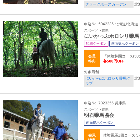
クラークホースガーデン
北
申込No. 5042236 北海道/北海道
スポーツ > 乗馬
にいかっぷホロシリ乗馬
印刷クーポン
画面提示クーポン
会員
『体験林間コース(50
特典
各500円OFF
対象店舗
にいかっぷホロシリ乗馬ク
北
ラブ
申込No. 7023356 兵庫県
スポーツ > 乗馬
明石乗馬協会
画面提示クーポン
会員
体験乗馬1回コース 5,