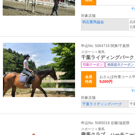
特典
そ
対象店舗
明石乗馬協会
兵
公
申込No. 5064716 関東/千葉県
スポーツ > 乗馬
千葉ライディングパーク
印刷クーポン
画面提示クーポン
会員
おさんぽ外乗コース平日(
特典
9,000円
そ
対象店舗
千葉ライディングパーク
千
申込No. 5085018 近畿/滋賀県
スポーツ > 乗馬
乗馬クラブ ハーモニー