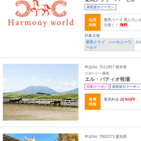
画面提示クーポン
会員
乗馬コース 馬とのふ
特典
を除く）
無料
対象店舗
乗馬クラブ ハーモニーワ
兵
ールド
申込No. 7012857 熊本県
スポーツ > 乗馬
エル・パティオ牧場
印刷クーポン
画面提示クーポン
会員
乗馬料金
10％OFF
特典
申込No. 7002273 愛知県