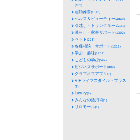
(402)
冠婚葬祭
(1015)
ヘルス＆ビューティー
(4040)
引越し・トランクルーム
(31)
暮らし・家事サポート
(1302)
ペット
(263)
各種相談・サポート
(1211)
学ぶ・趣味
(1764)
こどもの学び
(597)
ビジネスサポート
(889)
クラブオフアプリ
(1)
VIPライフスタイル・プラス
(1)
Luxury
(8)
みんなの活用術
(1)
リロモール
(1)