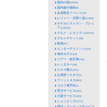
国内の宿
(25086)
国内旅行補助
(8)
会員限定イベント
(20)
レジャー・日帰り湯
(17466)
ホテルレストラン・プレミ
アム
(4332)
グルメ・レストラン
(52573)
グルメチケット
(39)
映画
(57)
エンターテイメント
(164)
海外ホテル
(24)
ツアー・航空券
(132)
レンタカー
(49)
クルマ購入
(331)
お買得ソクホウ
(1)
フィットネス
(950)
ゴルフ場予約
(1)
育児サービス
(201)
介護サービス
(183)
ショッピング
(2777)
婚活・マッチングサービス