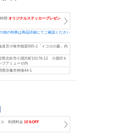
1時間
オリジナルステッカープレゼン
の他の特典は商品詳細にてご確認ください
海道苫小牧市植苗565‐1「イコロの森」内
梨県北杜市小淵沢町10176‐12 小淵沢キ
ンプアミューゼ内
岡県宗像市神湊44‐1
ース 利用料金
10％OFF