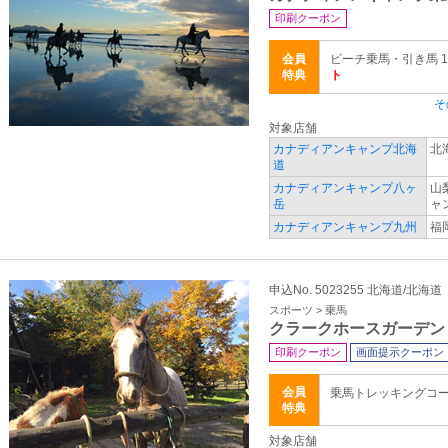
印刷クーポン
会員
ビーチ乗馬・引き馬 
特典
ト
そ
対象店舗
カナディアンキャンプ北海
北
道
カナディアンキャンプ八ヶ
山
岳
ャ
カナディアンキャンプ九州
福
申込No. 5023255 北海道/北海道
スポーツ > 乗馬
クラークホースガーデン
印刷クーポン
画面提示クーポン
会員
乗馬トレッキングコ
特典
対象店舗