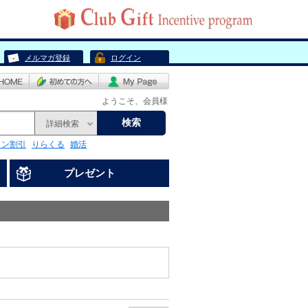
メルマガ登録
ログイン
ようこそ、会員様
検索
詳細検索
リン割引
りらくる
婚活
プレゼント