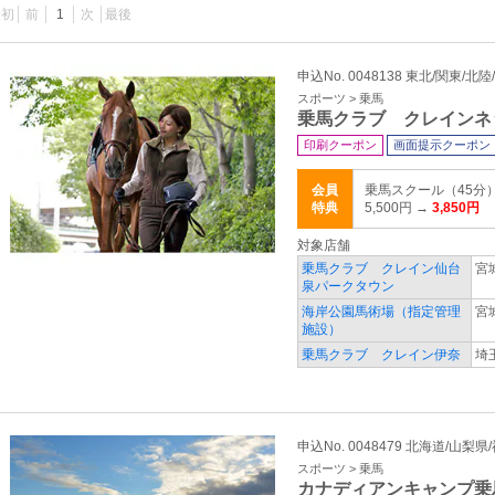
最初
前
1
次
最後
申込No. 0048138 東北/関東/北陸
スポーツ > 乗馬
乗馬クラブ クレインネ
印刷クーポン
画面提示クーポン
会員
乗馬スクール（45分）
特典
5,500円 →
3,850円
対象店舗
乗馬クラブ クレイン仙台
宮
泉パークタウン
海岸公園馬術場（指定管理
宮
施設）
乗馬クラブ クレイン伊奈
埼
申込No. 0048479 北海道/山梨県
スポーツ > 乗馬
カナディアンキャンプ乗