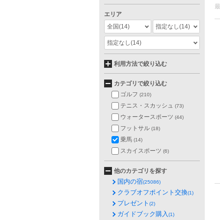
エリア
全国
(14)
指定なし
(14)
指定なし
(14)
利用方法で絞り込む
カテゴリで絞り込む
ゴルフ
(210)
テニス・スカッシュ
(73)
ウォータースポーツ
(44)
フットサル
(18)
乗馬
(14)
スカイスポーツ
(6)
他のカテゴリを探す
国内の宿
(25086)
クラブオフポイント交換
(1)
プレゼント
(2)
ガイドブック購入
(1)