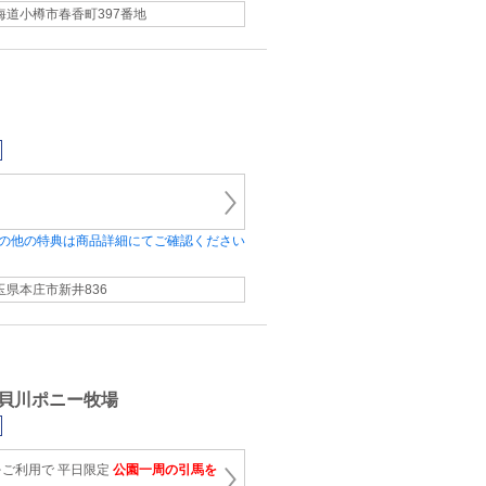
海道小樽市春香町397番地
の他の特典は商品詳細にてご確認ください
玉県本庄市新井836
貝川ポニー牧場
ご利用で 平日限定
公園一周の引馬を