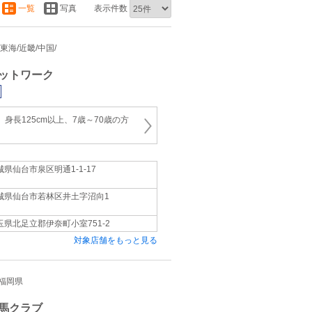
一覧
写真
表示件数
/東海/近畿/中国/
ットワーク
 身長125cm以上、7歳～70歳の方
城県仙台市泉区明通1-1-17
城県仙台市若林区井土字沼向1
玉県北足立郡伊奈町小室751-2
対象店舗をもっと見る
/福岡県
馬クラブ