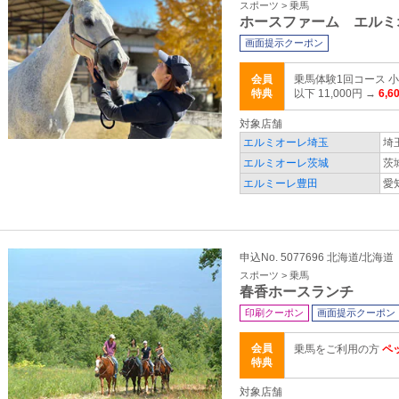
スポーツ > 乗馬
ホースファーム エルミ
画面提示クーポン
会員
乗馬体験1回コース 小
特典
以下 11,000円 →
6,6
対象店舗
エルミオーレ埼玉
埼
エルミオーレ茨城
茨
エルミーレ豊田
愛
申込No. 5077696 北海道/北海道
スポーツ > 乗馬
春香ホースランチ
印刷クーポン
画面提示クーポン
会員
乗馬をご利用の方
ペ
特典
対象店舗