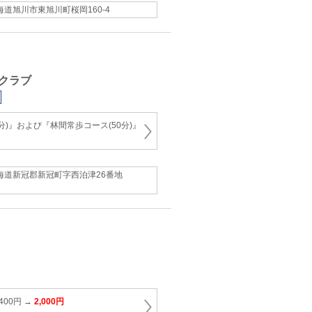
海道旭川市東旭川町桜岡160-4
クラブ
分)』および『林間常歩コース(50分)』
海道新冠郡新冠町字西泊津26番地
400円 →
2,000円