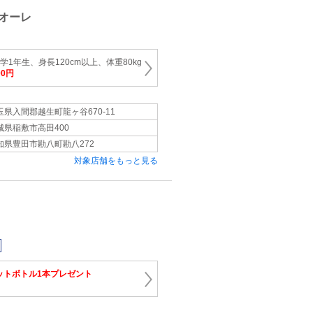
オーレ
学1年生、身長120cm以上、体重80kg
00円
玉県入間郡越生町龍ヶ谷670-11
城県稲敷市高田400
知県豊田市勘八町勘八272
対象店舗をもっと見る
ットボトル1本プレゼント