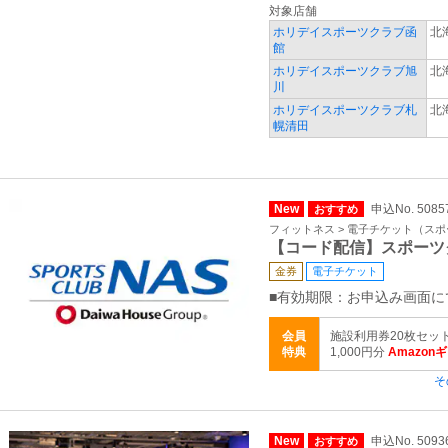
対象店舗
ホリデイスポーツクラブ函
北
館
ホリデイスポーツクラブ旭
北
川
ホリデイスポーツクラブ札
北
幌清田
New
申込No. 5085
おすすめ
フィットネス > 電子チケット（ス
【コード配信】スポーツ
金券
電子チケット
■有効期限：お申込み画面に
会員
施設利用券20枚セッ
特典
1,000円分
Amazon
そ
New
申込No. 5093
おすすめ