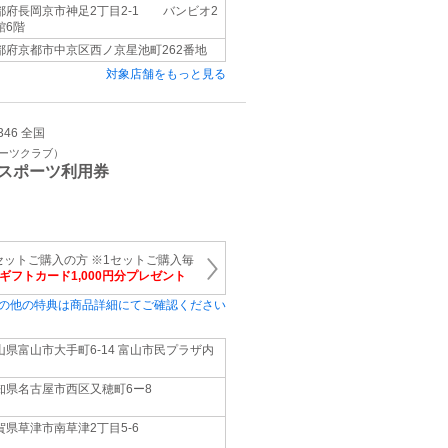
都府長岡京市神足2丁目2-1 バンビオ2
館6階
都府京都市中京区西ノ京星池町262番地
対象店舗をもっと見る
346 全国
ポーツクラブ）
スポーツ利用券
セットご購入の方 ※1セットご購入毎
onギフトカード1,000円分プレゼント
の他の特典は商品詳細にてご確認ください
山県富山市大手町6-14 富山市民プラザ内
知県名古屋市西区又穂町6ー8
賀県草津市南草津2丁目5-6