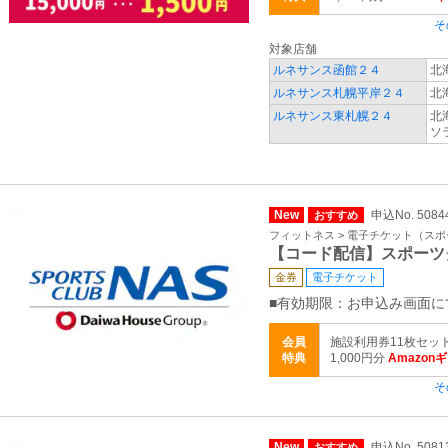
そ
対象店舗
ルネサンス函館２４
北
ルネサンス札幌平岸２４
北
ルネサンス東札幌２４
北
ソ
New
申込No. 5084
おすすめ
フィットネス > 電子チケット（ス
【コード配信】スポーツ
金券
電子チケット
■有効期限：お申込み画面に
会員
施設利用券11枚セッ
特典
1,000円分
Amazon
そ
New
申込No. 5081
おすすめ