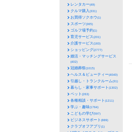
レンタカー
(49)
クルマ購入
(331)
お買得ソクホウ
(1)
スポーツ
(365)
ゴルフ場予約
(1)
育児サービス
(201)
介護サービス
(183)
ショッピング
(2777)
婚活・マッチングサービス
(402)
冠婚葬祭
(1015)
ヘルス＆ビューティー
(4040)
引越し・トランクルーム
(31)
暮らし・家事サポート
(1302)
ペット
(263)
各種相談・サポート
(1211)
学ぶ・趣味
(1764)
こどもの学び
(597)
ビジネスサポート
(889)
クラブオフアプリ
(1)