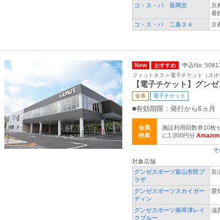
コ・ス・パ 長岡京
京
番
コ・ス・パ 二条２４
京
New
申込No. 5081
おすすめ
フィットネス > 電子チケット（ス
【電子チケット】グンゼ
金券
電子チケット
■有効期限：発行から6ヵ月
会員
施設利用回数券10枚
特典
に1,000円分
Amaz
そ
対象店舗
グンゼスポーツ富山市民プ
富
ラザ
グンゼスポーツスカイガー
愛
ディン
グンゼスポーツ南草津レイ
滋
クブルー