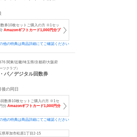
後
数券10枚セットご購入の方 ※1セッ
円分
Amazonギフトカード1,000円分プ
の他の特典は商品詳細にてご確認ください
81376 関東/近畿/埼玉県/京都府/大阪府
ポーツクラブ）
・パ／デジタル回数券
月後の同日
回数券10枚セットご購入の方 ※1セ
0円分
Amazonギフトカード1,000円分
の他の特典は商品詳細にてご確認ください
玉県草加市松原1丁目2-15