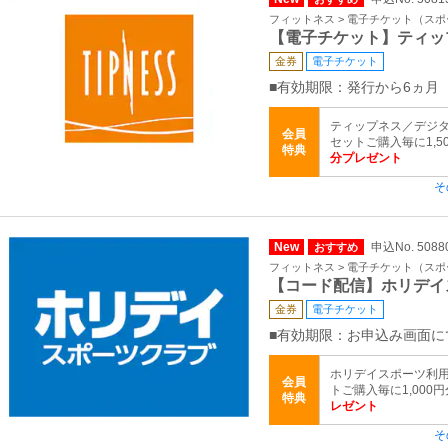
フィットネス > 電子チケット（ス
【電子チケット】ティッ
金券
電子チケット
■有効期限：発行から6ヵ月
ティップネス／デジタ
会員
セットご購入毎に1,5
特典
分プレゼント
そ
New
申込No. 5088
おすすめ
フィットネス > 電子チケット（ス
【コード配信】ホリデイ
金券
電子チケット
■有効期限：お申込み画面に
ホリデイスポーツ利用
会員
トご購入毎に1,000
特典
レゼント
そ