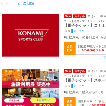
最初
前
1
2
次
最後
New
申込No. 5097
おすすめ
フィットネス > 電子チケット（ス
【電子チケット】コナミ
金券
電子チケット
■有効期限：発券日より6か
会員
回数券10枚セットご購
特典
分
Amazonギフトカ
そ
New
申込No. 5097
おすすめ
フィットネス > 電子チケット（ス
【電子チケット】スポー
金券
電子チケット
■有効期限：購入から3ヵ月
会員
施設利用券 10枚セ
特典
1,500円分
Amazon