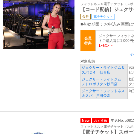
フィットネス > 電子チケット（ス
【コード配信】ジェクサ
金券
電子チケット
■有効期限：お申込み画面に
ジェクサーフィットネ
会員
トご購入毎に1,000
特典
レゼント
そ
対象店舗
ジェクサー・ライトジム＆
宮
スパ２４ 仙台店
ビ
ジェクサー・ライトジム
秋
メトロポリタン秋田店
タ
ジェクサー・フィットネス
埼
＆スパ 戸田公園
New
申込No. 5081
おすすめ
フィットネス > 電子チケット（ス
【電子チケット】スポー