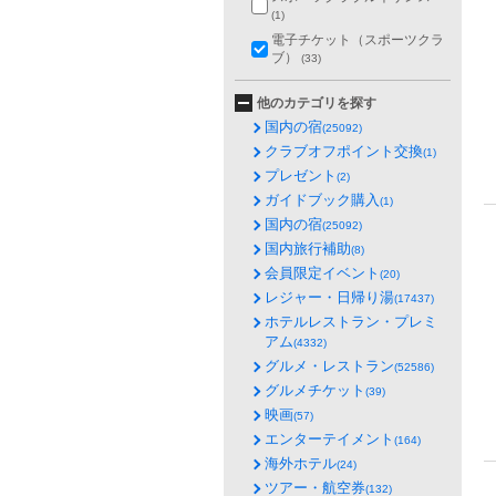
(1)
電子チケット（スポーツクラ
ブ）
(33)
他のカテゴリを探す
国内の宿
(25092)
クラブオフポイント交換
(1)
プレゼント
(2)
ガイドブック購入
(1)
国内の宿
(25092)
国内旅行補助
(8)
会員限定イベント
(20)
レジャー・日帰り湯
(17437)
ホテルレストラン・プレミ
アム
(4332)
グルメ・レストラン
(52586)
グルメチケット
(39)
映画
(57)
エンターテイメント
(164)
海外ホテル
(24)
ツアー・航空券
(132)