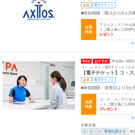
金券
電子チケット
■有効期限：購入から6ヵ月
アクトス／デジタル回
会員
トご購入毎に1,000
特典
レゼント
そ
New
申込No. 50
おすすめ
フィットネス > 電子チケット（ス
【電子チケット】コ・ス
金券
電子チケット
■有効期限：発券日より3か
コ・ス・パ／デジタル
会員
ットご購入毎に1,00
特典
プレゼント
そ
対象店舗
コ・ス・パ 草加松原２４
埼