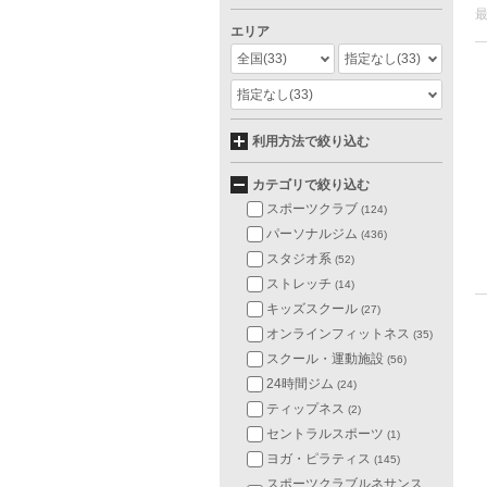
エリア
全国
(33)
指定なし
(33)
指定なし
(33)
利用方法で絞り込む
カテゴリで絞り込む
スポーツクラブ
(124)
パーソナルジム
(436)
スタジオ系
(52)
ストレッチ
(14)
キッズスクール
(27)
オンラインフィットネス
(35)
スクール・運動施設
(56)
24時間ジム
(24)
ティップネス
(2)
セントラルスポーツ
(1)
ヨガ・ピラティス
(145)
スポーツクラブルネサンス