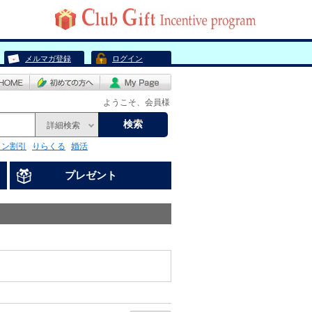
メルマガ登録
ログイン
ようこそ、会員様
検索
詳細検索
リン割引
りらくる
婚活
プレゼント