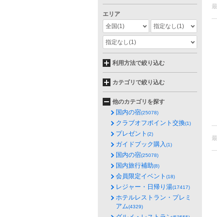
エリア
全国
(1)
指定なし
(1)
指定なし
(1)
利用方法で絞り込む
カテゴリで絞り込む
他のカテゴリを探す
国内の宿
(25078)
クラブオフポイント交換
(1)
プレゼント
(2)
ガイドブック購入
(1)
国内の宿
(25078)
国内旅行補助
(8)
会員限定イベント
(18)
レジャー・日帰り湯
(17417)
ホテルレストラン・プレミ
アム
(4329)
グルメ・レストラン