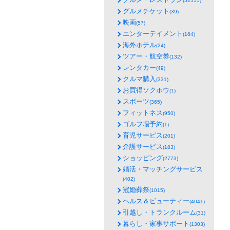
(52555)
グルメチケット
(39)
映画
(57)
エンターテイメント
(164)
海外ホテル
(24)
ツアー・航空券
(132)
レンタカー
(49)
クルマ購入
(331)
お買得ソクホウ
(1)
スポーツ
(365)
フィットネス
(950)
ゴルフ場予約
(1)
育児サービス
(201)
介護サービス
(183)
ショッピング
(2773)
婚活・マッチングサービス
(402)
冠婚葬祭
(1015)
ヘルス＆ビューティー
(4041)
引越し・トランクルーム
(31)
暮らし・家事サポート
(1303)