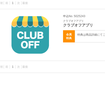
最初
前
1
次
最後
申込No. 5025243
クラブオフアプリ
クラブオフアプリ
会員
特典は商品詳細にて
特典
最初
前
1
次
最後