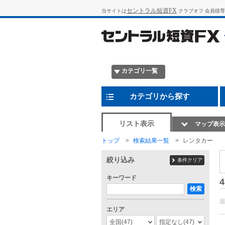
セントラル短資FX
当サイトは
クラブオフ 会員様
カテゴリ一覧
カテゴリから探す
リスト表示
マップ表示
トップ
検索結果一覧
レンタカー
絞り込み
条件クリア
キーワード
4
検索
エリア
全国
(47)
指定なし
(47)