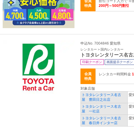
会員
割引コード入力で ※
特典
200円～500円割引
申込No. 7004846 愛知県
レンタカー > 国内レンタカー
トヨタレンタリース名古
印刷クーポン
画面提示クーポン
会員
レンタカー時間料金
特典
対象店舗
トヨタレンタリース名古
愛
屋 豊田日之出店
トヨタレンタリース名古
愛
屋 一社店
トヨタレンタリース名古
愛
屋 春日井インター店