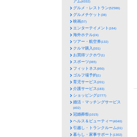
アム
(4332)
グルメ・レストラン
(52586)
グルメチケット
(38)
映画
(57)
エンターテイメント
(164)
海外ホテル
(24)
ツアー・航空券
(132)
クルマ購入
(331)
お買得ソクホウ
(1)
スポーツ
(365)
フィットネス
(950)
ゴルフ場予約
(1)
育児サービス
(201)
介護サービス
(183)
ショッピング
(2777)
婚活・マッチングサービス
(402)
冠婚葬祭
(1015)
ヘルス＆ビューティー
(4040)
引越し・トランクルーム
(31)
暮らし・家事サポート
(1302)