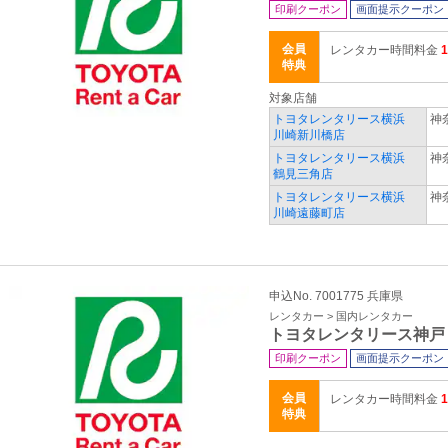
印刷クーポン
画面提示クーポン
会員
レンタカー時間料金
特典
対象店舗
トヨタレンタリース横浜
神
川崎新川橋店
トヨタレンタリース横浜
神
鶴見三角店
トヨタレンタリース横浜
神
川崎遠藤町店
申込No. 7001775 兵庫県
レンタカー > 国内レンタカー
トヨタレンタリース神戸
印刷クーポン
画面提示クーポン
会員
レンタカー時間料金
特典