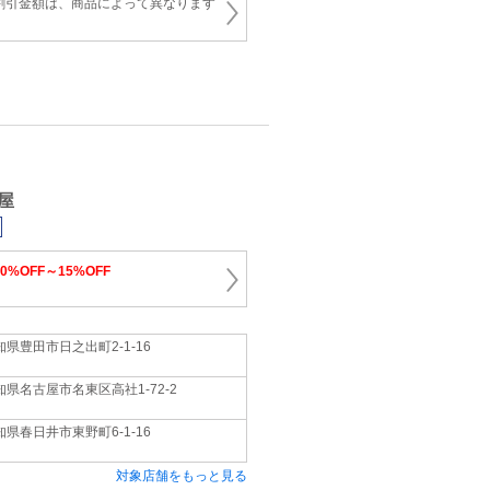
割引金額は、商品によって異なります
屋
10%OFF～15%OFF
知県豊田市日之出町2‐1‐16
知県名古屋市名東区高社1‐72‐2
知県春日井市東野町6‐1‐16
対象店舗をもっと見る