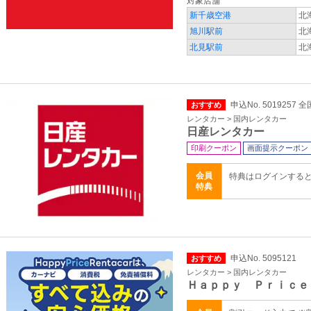
対象店舗
新千歳空港
北
旭川駅前
北
北見駅前
北
申込No. 5019257 全
おすすめ
レンタカー > 国内レンタカー
日産レンタカー
印刷クーポン
画面提示クーポン
会員
特典はログインする
特典
申込No. 5095121
おすすめ
レンタカー > 国内レンタカー
Ｈａｐｐｙ Ｐｒｉｃｅ