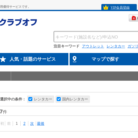
専用優待サービスです。
VIP会員登録
注目キーワード
アウトレット
レンタカー
ガソ
人気・話題のサービス
マップで探す
選択中の条件：
レンタカー
国内レンタカー
7
件
最初
前
1
2
次
最後