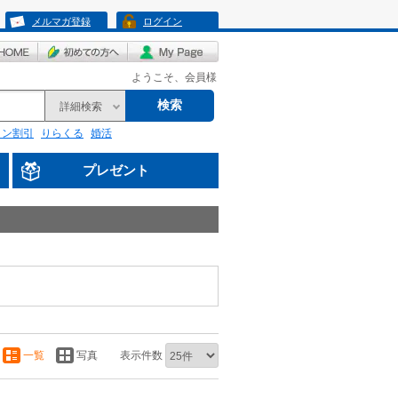
メルマガ登録
ログイン
ようこそ、会員様
検索
詳細検索
リン割引
りらくる
婚活
プレゼント
一覧
写真
表示件数