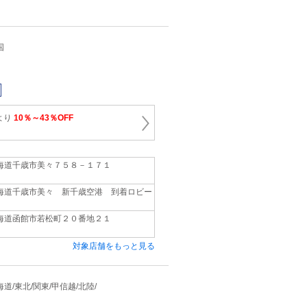
国
より
10％～43％OFF
海道千歳市美々７５８－１７１
海道千歳市美々 新千歳空港 到着ロビー
海道函館市若松町２０番地２１
対象店舗をもっと見る
 北海道/東北/関東/甲信越/北陸/