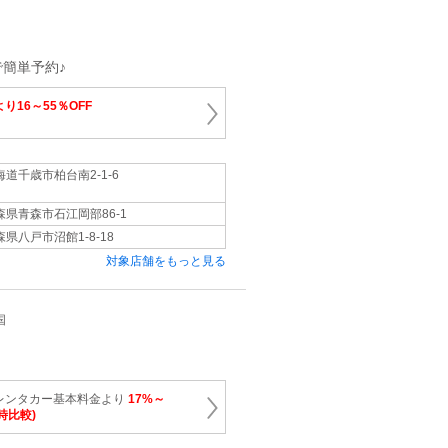
簡単予約♪
り16～55％OFF
海道千歳市柏台南2-1-6
森県青森市石江岡部86-1
森県八戸市沼館1-8-18
対象店舗をもっと見る
国
レンタカー基本料金より
17%～
時比較)