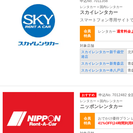
申込No. 7011358
レンタカー > 国内レンタカー
スカイレンタカー
スマートフォン専用サイトで
会員
レンタカー
通常料金よ
特典
対象店舗
スカイレンタカー新千歳空
北
港店
スカイレンタカー新青森店
青
スカイレンタカー本八戸店
青
申込No. 7012482 全
おすすめ
レンタカー > 国内レンタカー
ニッポンレンタカー
会員
おでかけ優待プラン 
特典
41%OFF(24時間利用