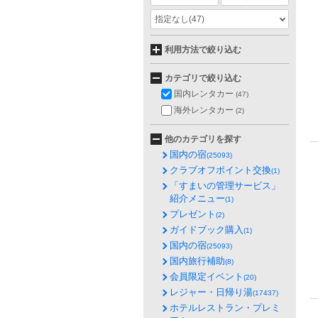
指定なし
(47)
利用方法で絞り込む
カテゴリで絞り込む
国内レンタカー
(47)
海外レンタカー
(2)
他のカテゴリを探す
国内の宿
(25093)
クラブオフポイント交換
(1)
「すまいの管理サービス」
紹介メニュー
(1)
プレゼント
(2)
ガイドブック購入
(1)
国内の宿
(25093)
国内旅行補助
(8)
会員限定イベント
(20)
レジャー・日帰り湯
(17437)
ホテルレストラン・プレミ