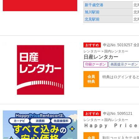
新千歳空港
北
旭川駅前
北
北見駅前
北
申込No. 5019257 全
おすすめ
レンタカー > 国内レンタカー
日産レンタカー
印刷クーポン
画面提示クーポン
会員
特典はログインする
特典
申込No. 5095121
おすすめ
レンタカー > 国内レンタカー
Ｈａｐｐｙ Ｐｒｉｃｅ
会員
割引コード入力で ※