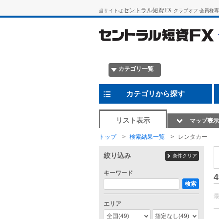
セントラル短資FX
当サイトは
クラブオフ 会員様
カテゴリ一覧
カテゴリから探す
リスト表示
マップ表示
トップ
検索結果一覧
レンタカー
絞り込み
条件クリア
キーワード
4
検索
エリア
全国
(49)
指定なし
(49)