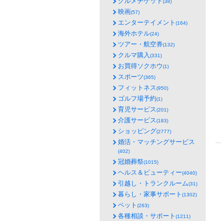
グルメチケット
(38)
映画
(57)
エンターテイメント
(164)
海外ホテル
(24)
ツアー・航空券
(132)
クルマ購入
(331)
お買得ソクホウ
(1)
スポーツ
(365)
フィットネス
(950)
ゴルフ場予約
(1)
育児サービス
(201)
介護サービス
(183)
ショッピング
(2777)
婚活・マッチングサービス
(402)
冠婚葬祭
(1015)
ヘルス＆ビューティー
(4040)
引越し・トランクルーム
(31)
暮らし・家事サポート
(1302)
ペット
(263)
各種相談・サポート
(1211)