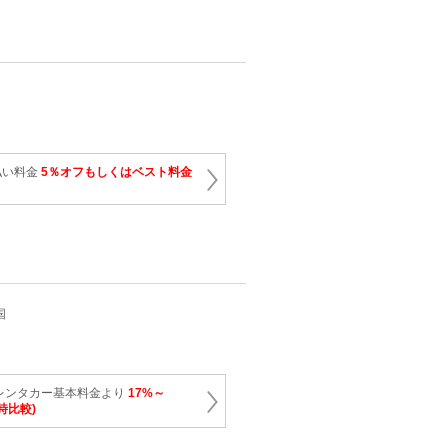
払い料金
5％オフもしくはベスト料金
国
レンタカー基本料金より
17%～
時比較)