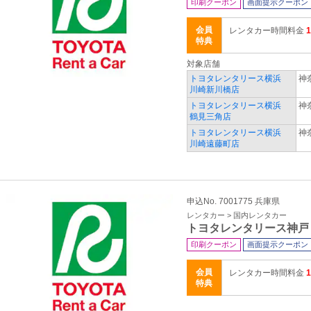
印刷クーポン
画面提示クーポン
会員
レンタカー時間料金
特典
対象店舗
トヨタレンタリース横浜
神
川崎新川橋店
トヨタレンタリース横浜
神
鶴見三角店
トヨタレンタリース横浜
神
川崎遠藤町店
申込No. 7001775 兵庫県
レンタカー > 国内レンタカー
トヨタレンタリース神戸
印刷クーポン
画面提示クーポン
会員
レンタカー時間料金
特典