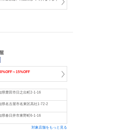
屋
10%OFF～15%OFF
知県豊田市日之出町2‐1‐16
知県名古屋市名東区高社1‐72‐2
知県春日井市東野町6‐1‐16
対象店舗をもっと見る