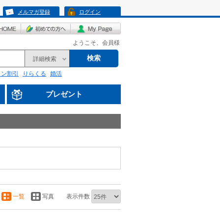
メルマガ登録
ログイン
ようこそ、会員様
検索
詳細検索
リン割引
りらくる
婚活
プレゼント
一覧
写真
表示件数