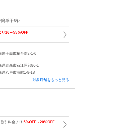
簡単予約♪
り16～55％OFF
海道千歳市柏台南2-1-6
森県青森市石江岡部86-1
森県八戸市沼館1-8-18
対象店舗をもっと見る
前割引料金より
5%OFF～20%OFF