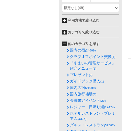
指定なし
(49)
利用方法で絞り込む
カテゴリで絞り込む
他のカテゴリを探す
国内の宿
(24909)
クラブオフポイント交換
(1)
「すまいの管理サービス」
紹介メニュー
(1)
プレゼント
(2)
ガイドブック購入
(1)
国内の宿
(24909)
国内旅行補助
(8)
会員限定イベント
(20)
レジャー・日帰り湯
(17474)
ホテルレストラン・プレミ
アム
(4335)
グルメ・レストラン
(52567)