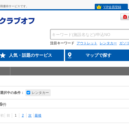
専用優待サービスです。
VIP会員登録
注目キーワード
アウトレット
レンタカー
ガソ
人気・話題のサービス
マップで探す
選択中の条件：
レンタカー
9
件
最初
前
1
2
次
最後