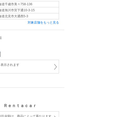
海道千歳市美々758-136
海道旭川市宮下通10-3-15
海道北見市大通西5-3
対象店舗をもっと見る
国
と表示されます
 Ｒｅｎｔａｃａｒ
割引金額は、商品によって異なります