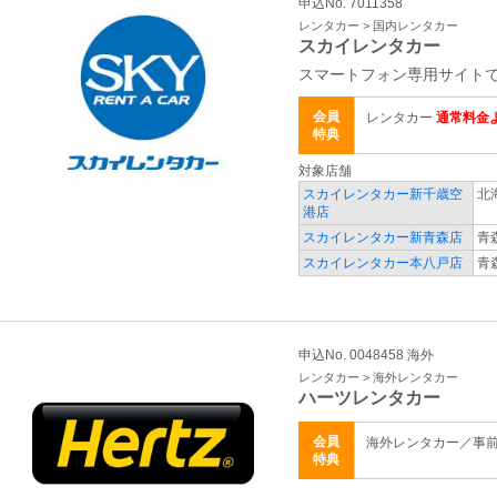
申込No. 7011358
レンタカー > 国内レンタカー
スカイレンタカー
スマートフォン専用サイトで
会員
レンタカー
通常料金よ
特典
対象店舗
スカイレンタカー新千歳空
北
港店
スカイレンタカー新青森店
青
スカイレンタカー本八戸店
青
申込No. 0048458 海外
レンタカー > 海外レンタカー
ハーツレンタカー
会員
海外レンタカー／事
特典