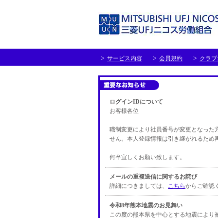
サービス内容
会員規約
クラブ
ログインIDについて
お客様各位
職制変更により社員番号が変更となった
せん。本人登録情報は引き継がれるため
何卒宜しくお願い致します。
メールの重複送信に関するお詫び
詳細につきましては、
こちら
からご確認
令和8年熊本地震のお見舞い
この度の熊本県を中心とする地震により