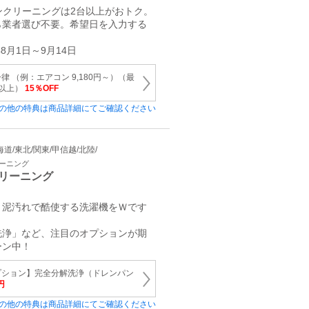
コンクリーニングは2台以上がおトク。
ら業者選び不要。希望日を入力する
。
8月1日～9月14日
 （例：エアコン 9,180円～）（最
円以上）
15％OFF
の他の特典は商品詳細にてご確認ください
 北海道/東北/関東/甲信越/北陸/
リーニング
リーニング
・泥汚れで酷使する洗濯機をＷです
洗浄」など、注目のオプションが期
ーン中！
プション】完全分解洗浄（ドレンパン
円
の他の特典は商品詳細にてご確認ください