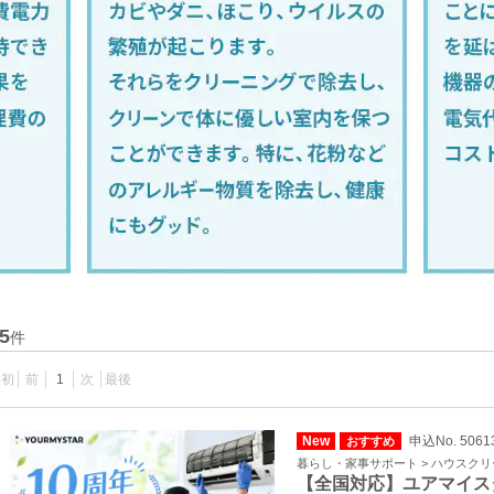
5
件
最初
前
1
次
最後
New
申込No. 5061
おすすめ
暮らし・家事サポート > ハウスク
【全国対応】ユアマイス