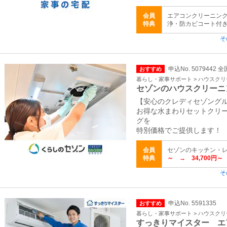
会員
エアコンクリーニング
特典
浄・防カビコート付き） 
そ
申込No. 5079442 全
おすすめ
暮らし・家事サポート > ハウスク
セゾンのハウスクリーニ
【安心のクレディセゾング
お得な水まわりセットクリー
グを
特別価格でご提供します！
会員
セゾンのキッチン・
特典
～ → 34,700円～
そ
申込No. 5591335
おすすめ
暮らし・家事サポート > ハウスク
すっきりマイスター エ