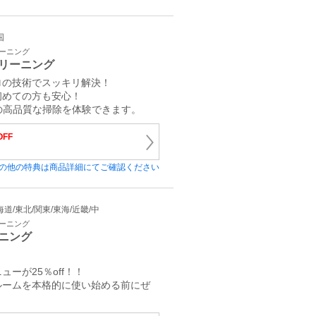
国
リーニング
リーニング
ロの技術でスッキリ解決！
初めての方も安心！
ロの高品質な掃除を体験できます。
OFF
の他の特典は商品詳細にてご確認ください
 北海道/東北/関東/東海/近畿/中
リーニング
ニング
ーが25％off！！
ルームを本格的に使い始める前にぜ