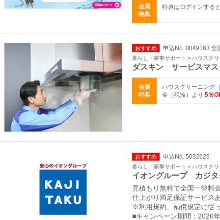
会員
特典はログインする
特典
申込No. 0049163 全
おすすめ
暮らし・家事サポート > ハウスク
ダスキン サービスマス
会員
ハウスクリーニング（
特典
金（税抜）より
5％
申込No. 5032626
おすすめ
暮らし・家事サポート > ハウスク
イオングループ カジタ
見積もり無料で全国一律料
仕上がり満足保証サービス
※利用規約、補償規定に従
■キャンペーン期間：2026年