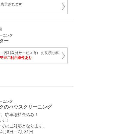
と表示されます
国
リーニング
ター
一部対象外サービス有） お見積り料
OFF※ご利用条件あり
リーニング
クのハウスクリーニング
金。駐車場料金込み！
あり！
ってのご対応となります。
4月6日～7月31日