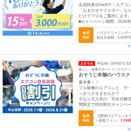
会員特典15%OFF！エア
「おまかせマイスター」な
だけでプロをご案内します
■キャンペーン期間：2026年
会員
ハウスクリーニング一律
特典
低注文金額：5,000
そ
申込No. 0049375
おすすめ
暮らし・家事サポート > ハウスク
おそうじ本舗のハウスク
夏本番！！
フル稼働のエアコンと、汗
っきりさせませんか？
今なら大人気の「完全分解
間限定で特別割引キャンペ
会員
【壁掛けエアコンオ
特典
+送風ファン）
7,744
そ