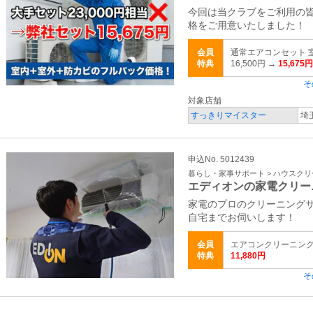
今回は当クラブをご利用の
格をご用意いたしました！
会員
通常エアコンセット 
特典
16,500円 →
15,675円
そ
対象店舗
すっきりマイスター
埼
申込No. 5012439
暮らし・家事サポート > ハウスク
エディオンの家電クリー
家電のプロのクリーニング
自宅までお伺いします！
会員
エアコンクリーニング（室
特典
11,880円
そ