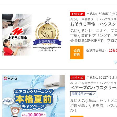
申込No. 5050510 全
おすすめ
暮らし・家事サポート > ハウスク
おそうじ革命 ハウスク
気になる汚れ・ニオイ、プ
丁寧な事前ヒアリングで、
会員特典10%OFFで、プ
会員
御見積金額より
10％
特典
そ
申込No. 7012742
おすすめ
暮らし・家事サポート > ハウスク
ベアーズのハウスクリー
画面提示クーポン
夏に人気な単品、セットメニュ
湿度が高くなる季節、バス
ひ！