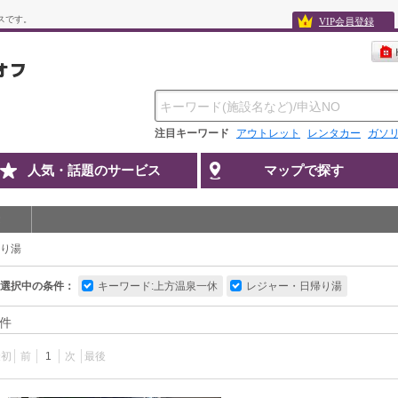
スです。
VIP会員登録
注目キーワード
アウトレット
レンタカー
ガソ
人気・話題のサービス
マップで探す
り湯
選択中の条件：
キーワード:上方温泉一休
レジャー・日帰り湯
件
最初
前
1
次
最後