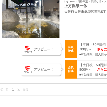
レジャー・日帰り湯 > 日帰り湯・
上方温泉一休
大阪府大阪市此花区酉島5丁目
【平日・50円割
会員
アソビュー！
700円～ →
さらに
特典
■有効期限：購入日か
【土日祝・50円
会員
アソビュー！
800円～ →
さらに
特典
■有効期限：購入日か
最初
前
1
次
最後