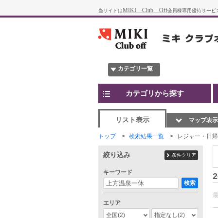
MIKI Club Off
当サイトは
会員様専用優待サービ
カテゴリ一覧
カテゴリから探す
リスト表示
マップ表示
トップ
検索結果一覧
レジャー・日帰
絞り込み
条件クリア
キーワード
2
検索
エリア
全国
(2)
指定なし
(2)