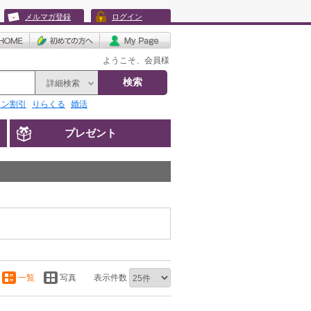
メルマガ登録
ログイン
ようこそ、会員様
検索
詳細検索
リン割引
りらくる
婚活
プレゼント
一覧
写真
表示件数