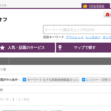
スです。
VIP会員登録
注目キーワード
アウトレット
レンタカー
ガソ
人気・話題のサービス
マップで探す
り湯
選択中の条件：
キーワード:九十九島動植物園森きらら
レジャー・日帰り
件
最初
前
1
次
最後