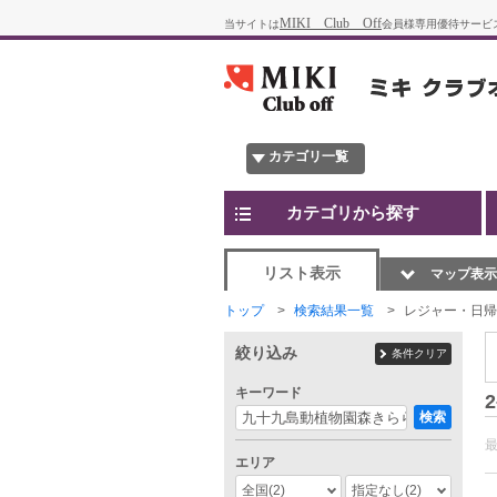
MIKI Club Off
当サイトは
会員様専用優待サービ
カテゴリ一覧
カテゴリから探す
リスト表示
マップ表示
トップ
検索結果一覧
レジャー・日帰
絞り込み
条件クリア
キーワード
2
検索
エリア
全国
(2)
指定なし
(2)