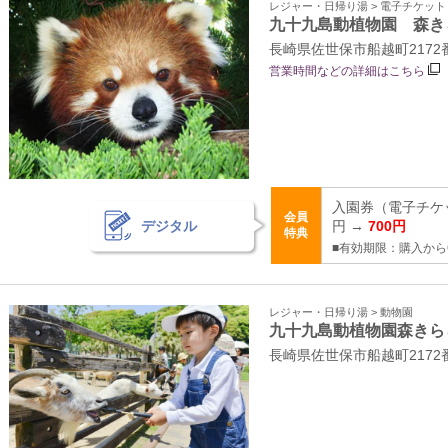
レジャー・日帰り湯 > 電子チケッ
九十九島動植物園 森き
長崎県佐世保市船越町2172
営業時間などの詳細はこちら
入園券（電子チケッ
会員
デジタル
円 →
700円
特典
■有効期限：購入から
レジャー・日帰り湯 > 動物園
九十九島動植物園森きら
長崎県佐世保市船越町2172