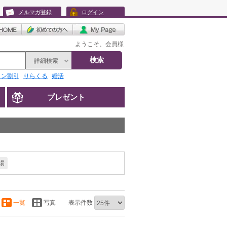
メルマガ登録
ログイン
ようこそ、会員様
検索
詳細検索
リン割引
りらくる
婚活
プレゼント
湯
一覧
写真
表示件数