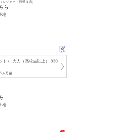
ト（レジャー・日帰り湯）
らら
番地
ト） 大人（高校生以上） 830
6ヵ月後
ら
番地