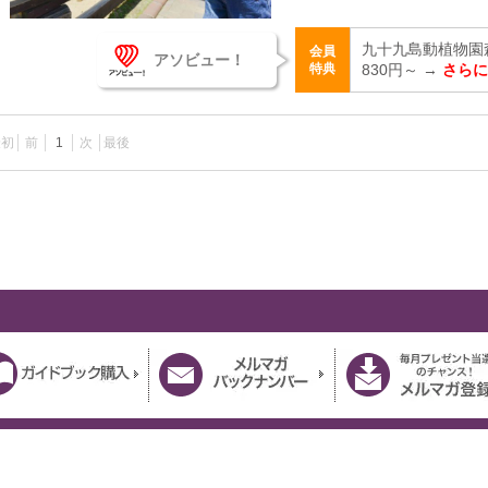
九十九島動植物園
会員
アソビュー！
特典
830円～ →
さらに
最初
前
1
次
最後