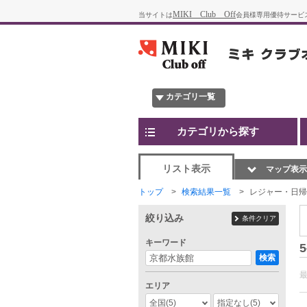
MIKI Club Off
当サイトは
会員様専用優待サービ
カテゴリ一覧
カテゴリから探す
リスト表示
マップ表示
トップ
検索結果一覧
レジャー・日帰
絞り込み
条件クリア
キーワード
5
検索
エリア
全国
(5)
指定なし
(5)