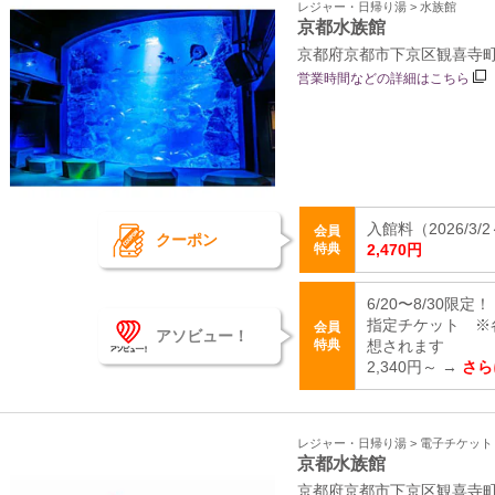
レジャー・日帰り湯 > 水族館
京都水族館
京都府京都市下京区観喜寺町
営業時間などの詳細はこちら
入館料（2026/3/2～
会員
クーポン
特典
2,470円
6/20〜8/30限
指定チケット ※
会員
アソビュー！
特典
想されます
2,340円～ →
さら
レジャー・日帰り湯 > 電子チケッ
京都水族館
京都府京都市下京区観喜寺町