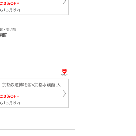
に3％OFF
ら1ヵ月以内
学館・美術館
族館
町
】京都鉄道博物館×京都水族館 入
に3％OFF
ら1ヵ月以内