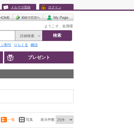
メルマガ登録
ログイン
ようこそ、会員様
検索
詳細検索
リン割引
りらくる
婚活
プレゼント
一覧
写真
表示件数