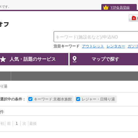
スです。
VIP会員登録
注目キーワード
アウトレット
レンタカー
ガソ
人気・話題のサービス
マップで探す
り湯
選択中の条件：
キーワード:京都水族館
レジャー・日帰り湯
件
最初
前
1
次
最後