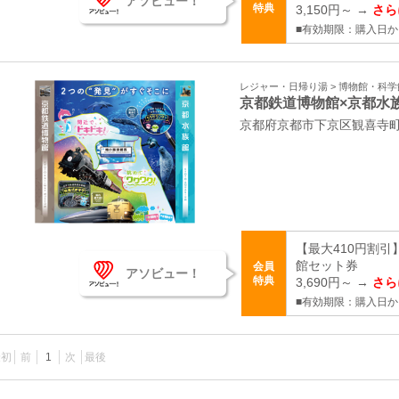
アソビュー！
特典
3,150円～ →
さら
■有効期限：購入日か
レジャー・日帰り湯 > 博物館・科
京都鉄道博物館×京都水
京都府京都市下京区観喜寺
【最大410円割引
館セット券
会員
アソビュー！
特典
3,690円～ →
さら
■有効期限：購入日か
最初
前
1
次
最後