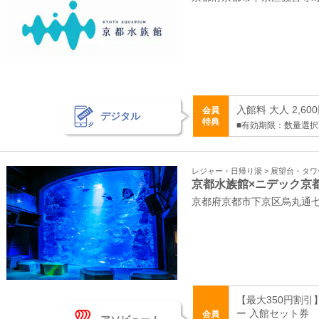
入館料 大人 2,60
会員
デジタル
特典
■有効期限：数量選
レジャー・日帰り湯 > 展望台・タ
京都水族館×ニデック京
京都府京都市下京区烏丸通七条
【最大350円割
ー 入館セット券
会員