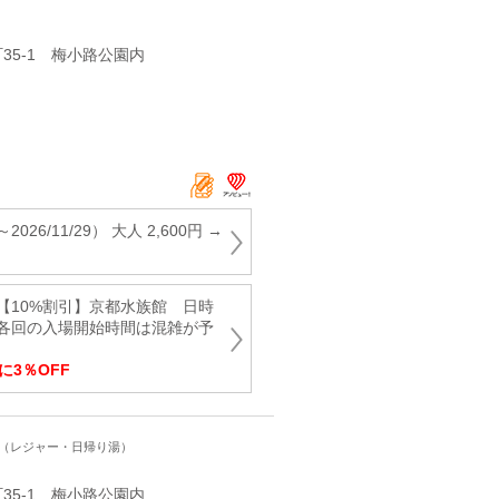
35‐1 梅小路公園内
2026/11/29） 大人 2,600円 →
定！【10%割引】京都水族館 日時
各回の入場開始時間は混雑が予
に3％OFF
ト（レジャー・日帰り湯）
35‐1 梅小路公園内