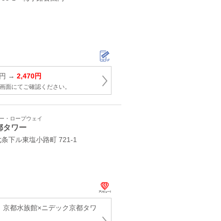
0円 →
2,470円
択画面にてご確認ください。
ワー・ロープウェイ
都タワー
下ル東塩小路町 721-1
引】京都水族館×ニデック京都タワ