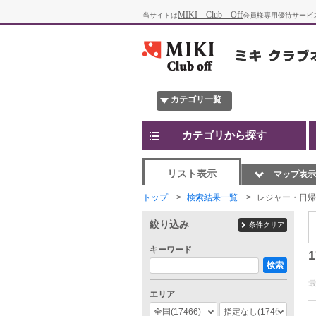
MIKI Club Off
当サイトは
会員様専用優待サービ
カテゴリ一覧
カテゴリから探す
リスト表示
マップ表示
トップ
検索結果一覧
レジャー・日帰
絞り込み
条件クリア
キーワード
1
検索
エリア
全国
(17466)
指定なし
(17466)