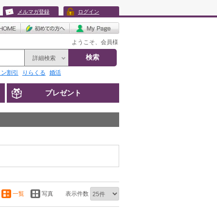
メルマガ登録
ログイン
ようこそ、会員様
検索
詳細検索
リン割引
りらくる
婚活
プレゼント
一覧
写真
表示件数