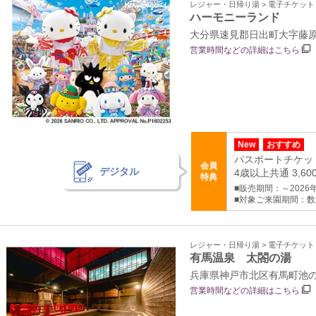
レジャー・日帰り湯 > 電子チケッ
ハーモニーランド
大分県速見郡日出町大字藤原5
営業時間などの詳細はこちら
New
おすすめ
パスポートチケッ
会員
デジタル
4歳以上共通 3,60
特典
■販売期間：～2026年1
■対象ご来園期間：
レジャー・日帰り湯 > 電子チケッ
有馬温泉 太閤の湯
兵庫県神戸市北区有馬町池の尻
営業時間などの詳細はこちら