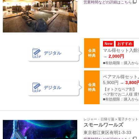
営業時間などの詳細はこちら
New
おすすめ
マル得セット入館券
会員
デジタル
特典
→
2,000円
■有効期限：購入から
ペアマル得セット入
5,900円 →
3,800
会員
デジタル
【オトクなペア割】
特典
ペア割でお二人様 通常5
■有効期限：購入から
レジャー・日帰り湯 > 電子チケッ
スモールワールズ
東京都江東区有明1-3-33