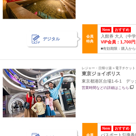
New
おすすめ
入館券 大人（中学生
会員
デジタル
特典
VIP会員：1,700円
■有効期限：購入から
レジャー・日帰り湯 > 電子チケッ
東京ジョイポリス
東京都港区台場1-6-1 デ
営業時間などの詳細はこちら
New
おすすめ
パスポート引換券
会員