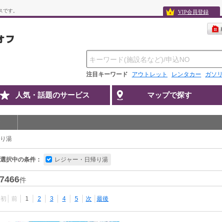
スです。
VIP会員登録
注目キーワード
アウトレット
レンタカー
ガソ
人気・話題のサービス
マップで探す
り湯
選択中の条件：
レジャー・日帰り湯
7466
件
最初
前
1
2
3
4
5
次
最後