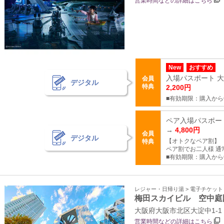
営業時間などの詳細はこちら
New
おすすめ
入場パスポート 大人
会員
デジタル
特典
2,200円
■有効期限：購入から
ペア入場パスポート 
→
4,800円
会員
デジタル
【オトクなペア割】
特典
ペア割でお二人様 通常6
■有効期限：購入から
レジャー・日帰り湯 > 電子チケッ
梅田スカイビル 空中庭
大阪府大阪市北区大淀中1-1
営業時間などの詳細はこちら