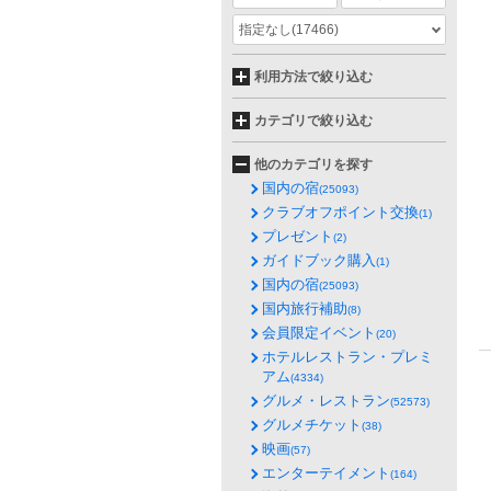
指定なし
(17466)
利用方法で絞り込む
カテゴリで絞り込む
他のカテゴリを探す
国内の宿
(25093)
クラブオフポイント交換
(1)
プレゼント
(2)
ガイドブック購入
(1)
国内の宿
(25093)
国内旅行補助
(8)
会員限定イベント
(20)
ホテルレストラン・プレミ
アム
(4334)
グルメ・レストラン
(52573)
グルメチケット
(38)
映画
(57)
エンターテイメント
(164)