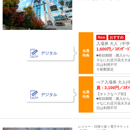
New
おすすめ
入場券 大人（中学生
1,600円／ｽﾀﾝﾀﾞｰ
会員
デジタル
特典
■有効期限：購入から
※なにわ淀川花火大
日は利用不可
※枚数限定
ぺア入場券 大人(中
員：3,100円／ｽﾀﾝ
会員
【オトクなペア割】
デジタル
特典
■有効期限：購入から
※なにわ淀川花火大
日は利用不可
レジャー・日帰り湯 > 電子チケッ