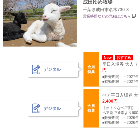
成田ゆめ牧場
千葉県成田市名木730-3
営業時間などの詳細はこちら
New
おすすめ
平日入場券 大人（中
会員
デジタル
円
特典
■販売期間：～2027年3
■有効期限：～2027年
ペア平日入場券 大人
2,400円
会員
【オトクなペア割】
デジタル
特典
ペア割で通常より60
■販売期間：～2026年9
■有効期限：～2026年