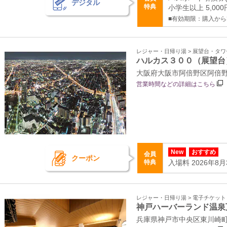
デジタル
特典
小学生以上 5,000
■有効期限：購入から
レジャー・日帰り湯 > 展望台・タ
ハルカス３００（展望台
大阪府大阪市阿倍野区阿倍野筋1
営業時間などの詳細はこちら
New
おすすめ
会員
クーポン
特典
入場料 2026年8
レジャー・日帰り湯 > 電子チケッ
神戸ハーバーランド温泉
兵庫県神戸市中央区東川崎町1