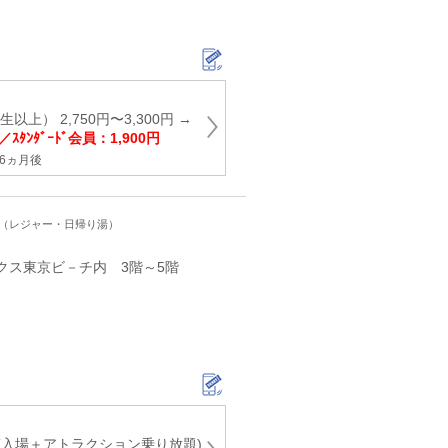
以上） 2,750円〜3,300円 →
／ｽﾀﾝﾀﾞｰﾄﾞ会員：1,900円
6ヵ月後
ト（レジャー・日帰り湯）
ックス東京ビ－チ内 3階～5階
(入場＋アトラクション乗り放題)