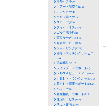
海外ホテル
(24)
ツアー・航空券
(132)
レンタカー
(49)
クルマ購入
(331)
スポーツ
(365)
フィットネス
(950)
ゴルフ場予約
(1)
育児サービス
(201)
介護サービス
(183)
ショッピング
(2777)
婚活・マッチングサービス
(402)
冠婚葬祭
(1015)
ライフプランサポート
(4)
ヘルス＆ビューティー
(4040)
引越し・トランクルーム
(31)
暮らし・家事サポート
(1292)
ペット
(263)
各種相談・サポート
(1211)
住宅サービス
(295)
学ぶ・趣味
(1764)