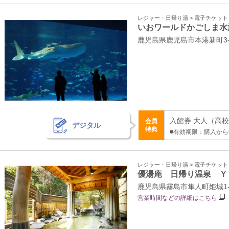
レジャー・日帰り湯 > 電子チケッ
いおワールドかごしま水
鹿児島県鹿児島市本港新町3-
入館券 大人（高校生
会員
デジタル
特典
■有効期限：購入から
レジャー・日帰り湯 > 電子チケッ
優湯庵 日帰り温泉 Ｙ
鹿児島県霧島市隼人町姫城1-
営業時間などの詳細はこちら