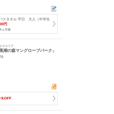
バスタオル 平日 大人（中学生
00円
6ヵ月後
ービスエリア
黒潮の森マングローブパーク」
78
0％OFF