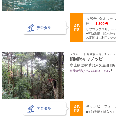
入浴券+タオルセッ
円 →
1,300円
会員
デジタル
リブマックスリゾー
特典
■有効期限：購入から
の期間はご利用いた
レジャー・日帰り湯 > 電子チケッ
梢回廊キャノッピ
鹿児島県熊毛郡屋久島町原677
営業時間などの詳細はこちら
キャノピーウォーク体
会員
デジタル
特典
■有効期限：購入から