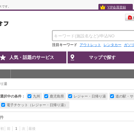
スです。
VIP会員登録
注目キーワード
アウトレット
レンタカー
ガソ
人気・話題のサービス
マップで探す
り湯
選択中の条件：
九州
鹿児島県
レジャー・日帰り湯
道の駅・サ
電子チケット（レジャー・日帰り湯）
件
最初
前
1
次
最後