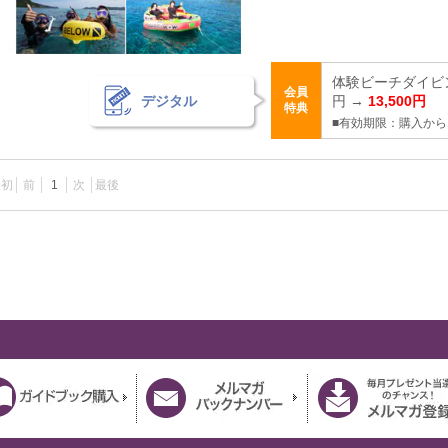
体験ビーチダイビング
会員
デジタル
円 →
13,500円
特典
■有効期限：購入から
最初
前
1
次
最後