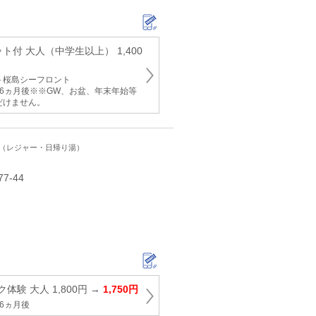
ト付 大人（中学生以上） 1,400
ト桜島シーフロント
6ヵ月後※※GW、お盆、年末年始等
だけません。
ト（レジャー・日帰り湯）
-44
験 大人 1,800円 →
1,750円
6ヵ月後