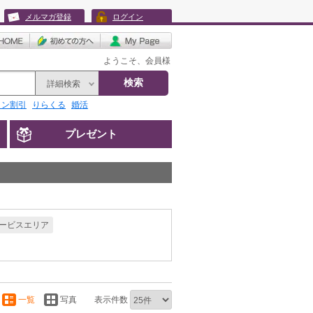
メルマガ登録
ログイン
ようこそ、会員様
検索
詳細検索
リン割引
りらくる
婚活
プレゼント
ービスエリア
一覧
写真
表示件数