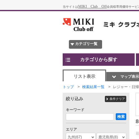
MIKI Club Off
当サイトは
会員様専用優待サービ
カテゴリ一覧
カテゴリから探す
リスト表示
マップ表示
トップ
検索結果一覧
レジャー・日帰
絞り込み
条件クリア
キーワード
検索
8
エリア
九州
(67)
鹿児島県
(8)