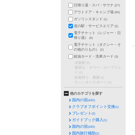
日帰り湯・スパ・サウナ
(27)
アウトドア・キャンプ場
(60)
ガソリンスタンド
(1)
道の駅・サービスエリア
(2)
電子チケット（レジャー・日
帰り湯）
(6)
電子チケット（タクシー・そ
の他のりもの）
(2)
給油カード・洗車カード
(3)
水族館
(0)
展望台・タワー・ロープウェ
イ
(0)
味覚狩り・農園
(0)
ウィンタースポーツ
(0)
他のカテゴリを探す
国内の宿
(495)
クラブオフポイント交換
(1)
プレゼント
(2)
ガイドブック購入
(1)
国内の宿
(495)
国内旅行補助
(2)