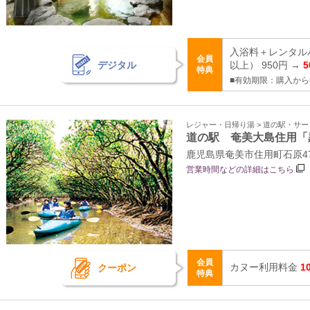
入浴料＋レンタル
会員
デジタル
以上） 950円 →
5
特典
■有効期限：購入から
レジャー・日帰り湯 > 道の駅・サ
道の駅 奄美大島住用「
鹿児島県奄美市住用町石原4
営業時間などの詳細はこちら
会員
カヌー利用料金
1
クーポン
特典