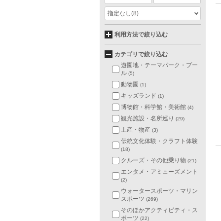
指定なし
(8)
利用方法で絞り込む
カテゴリで絞り込む
遊園地・テーマパーク・プー
ル
(5)
動物園
(1)
キッズランド
(1)
博物館・科学館・美術館
(4)
観光施設・名所巡り
(29)
土産・物産
(3)
伝統文化体験・クラフト体験
(18)
クルーズ・その他乗り物
(21)
エンタメ・アミューズメント
(2)
ウォータースポーツ・マリン
スポーツ
(269)
そのほかアクティビティ・ス
ポーツ
(22)