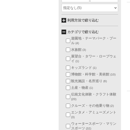
指定なし
(5)
利用方法で絞り込む
カテゴリで絞り込む
遊園地・テーマパーク・プー
ル
(4)
水族館
(3)
展望台・タワー・ロープウェ
イ
(1)
キッズランド
(1)
博物館・科学館・美術館
(10)
観光施設・名所巡り
(6)
土産・物産
(1)
伝統文化体験・クラフト体験
(20)
クルーズ・その他乗り物
(2)
エンタメ・アミューズメント
(3)
ウォータースポーツ・マリン
スポーツ
(32)