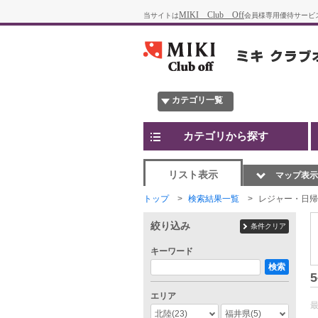
MIKI Club Off
当サイトは
会員様専用優待サービ
カテゴリ一覧
カテゴリから探す
リスト表示
マップ表示
トップ
検索結果一覧
レジャー・日帰
絞り込み
条件クリア
キーワード
検索
5
エリア
北陸
(23)
福井県
(5)