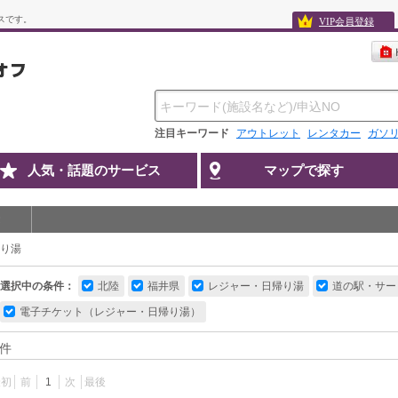
スです。
VIP会員登録
注目キーワード
アウトレット
レンタカー
ガソ
人気・話題のサービス
マップで探す
り湯
選択中の条件：
北陸
福井県
レジャー・日帰り湯
道の駅・サー
電子チケット（レジャー・日帰り湯）
件
最初
前
1
次
最後