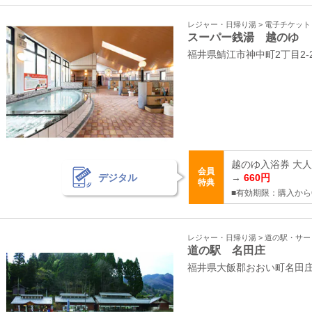
レジャー・日帰り湯 > 電子チケッ
スーパー銭湯 越のゆ
福井県鯖江市神中町2丁目2-
越のゆ入浴券 大人
会員
デジタル
→
660円
特典
■有効期限：購入から
レジャー・日帰り湯 > 道の駅・サ
道の駅 名田庄
福井県大飯郡おおい町名田庄納田