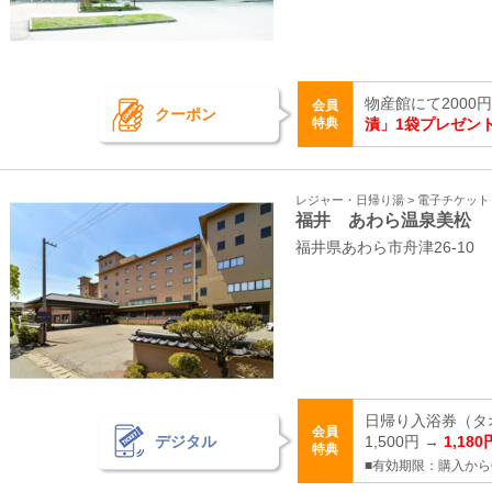
物産館にて200
会員
クーポン
特典
漬」1袋プレゼン
レジャー・日帰り湯 > 電子チケッ
福井 あわら温泉美松
福井県あわら市舟津26-10
日帰り入浴券（タ
会員
デジタル
1,500円 →
1,180
特典
■有効期限：購入から