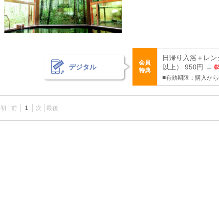
日帰り入浴＋レン
会員
デジタル
以上） 950円 →
6
特典
■有効期限：購入から
最初
前
1
次
最後