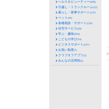
ヘルス＆ビューティー
(208)
引越し・トランクルーム
(12)
暮らし・家事サポート
(137)
ペット
(40)
各種相談・サポート
(126)
住宅サービス
(29)
学ぶ・趣味
(534)
こどもの学び
(74)
ビジネスサポート
(107)
お祝い制度
(7)
クラブオフアプリ
(1)
みんなの活用術
(1)