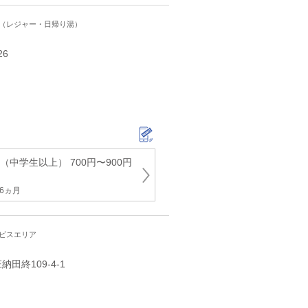
ト（レジャー・日帰り湯）
26
（中学生以上） 700円〜900円
6ヵ月
ービスエリア
終109‐4‐1