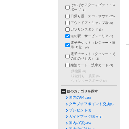
そのほかアクティビティ・ス
ポーツ
(5)
日帰り湯・スパ・サウナ
(23)
アウトドア・キャンプ場
(6)
ガソリンスタンド
(1)
道の駅・サービスエリア
(1)
電子チケット（レジャー・日
帰り湯）
(4)
電子チケット（タクシー・そ
の他のりもの）
(2)
給油カード・洗車カード
(3)
動物園
(0)
味覚狩り・農園
(0)
ウィンタースポーツ
(0)
他のカテゴリを探す
国内の宿
(245)
クラブオフポイント交換
(1)
プレゼント
(2)
ガイドブック購入
(1)
国内の宿
(245)