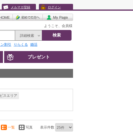
メルマガ登録
ログイン
ようこそ、会員様
検索
詳細検索
リン割引
りらくる
婚活
プレゼント
ビスエリア
一覧
写真
表示件数