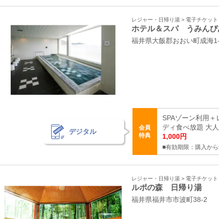
レジャー・日帰り湯 > 電子チケッ
ホテル＆スパ うみんぴ
福井県大飯郡おおい町成海1-
SPAゾーン利用
ディ食べ放題 大人（
会員
デジタル
特典
1,000円
■有効期限：購入から
レジャー・日帰り湯 > 電子チケッ
ルポの森 日帰り湯
福井県福井市市波町38-2