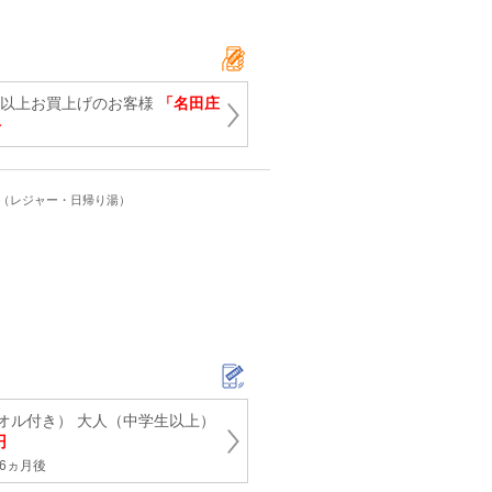
0円以上お買上げのお客様
「名田庄
ト
ト（レジャー・日帰り湯）
オル付き） 大人（中学生以上）
円
6ヵ月後