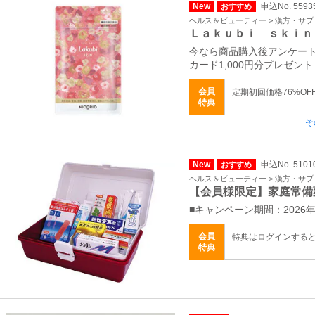
New
申込No. 5593
おすすめ
ヘルス＆ビューティー > 漢方・サ
Ｌａｋｕｂｉ ｓｋｉｎ
今なら商品購入後アンケート
カード1,000円分プレゼント
会員
定期初回価格76%OF
特典
そ
New
申込No. 5101
おすすめ
ヘルス＆ビューティー > 漢方・サ
【会員様限定】家庭常備
■キャンペーン期間：2026年
会員
特典はログインする
特典