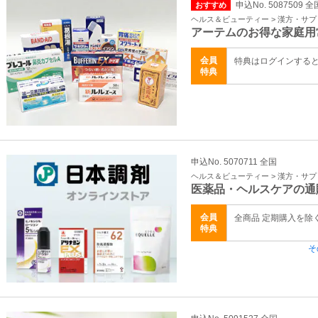
申込No. 5087509 全
おすすめ
ヘルス＆ビューティー > 漢方・サ
アーテムのお得な家庭用
会員
特典はログインする
特典
申込No. 5070711 全国
ヘルス＆ビューティー > 漢方・サ
医薬品・ヘルスケアの通
会員
全商品 定期購入を除
特典
そ