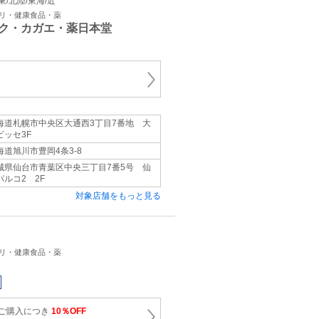
関東/北陸/東海/近
プリ・健康食品・薬
ク・カガエ・薬日本堂
海道札幌市中央区大通西3丁目7番地 大
ビッセ3F
海道旭川市豊岡4条3-8
城県仙台市青葉区中央三丁目7番5号 仙
パルコ2 2F
対象店舗をもっと見る
プリ・健康食品・薬
のご購入につき
10％OFF