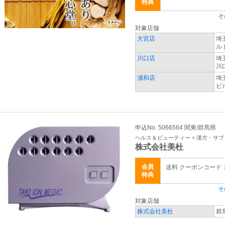
特典
そ
対象店舗
大宮店
埼
ル
川口店
埼
川
浦和店
埼
ビ
申込No. 5066564 関東/群馬県
ヘルス＆ビューティー > 漢方・サ
株式会社美杜
会員
送料 クーポンコード：X
特典
そ
対象店舗
株式会社美杜
群