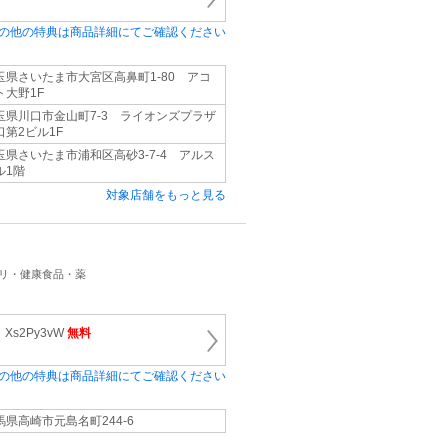
の他の特典は商品詳細にてご確認ください
玉県さいたま市大宮区高鼻町1-80 アコ
ト大野1F
玉県川口市金山町7-3 ライオンズプラザ
口第2ビル1F
玉県さいたま市浦和区高砂3-7-4 アルス
ル1階
対象店舗をもっと見る
プリ・健康食品・薬
s2Py3vW
無料
の他の特典は商品詳細にてご確認ください
馬県高崎市元島名町244-6