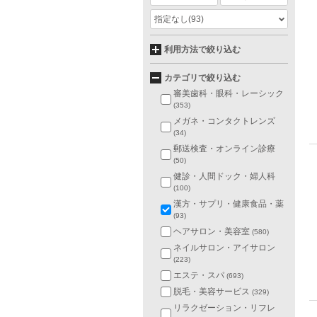
指定なし
(93)
利用方法で絞り込む
カテゴリで絞り込む
審美歯科・眼科・レーシック
(353)
メガネ・コンタクトレンズ
(34)
郵送検査・オンライン診療
(50)
健診・人間ドック・婦人科
(100)
漢方・サプリ・健康食品・薬
(93)
ヘアサロン・美容室
(580)
ネイルサロン・アイサロン
(223)
エステ・スパ
(693)
脱毛・美容サービス
(329)
リラクゼーション・リフレ