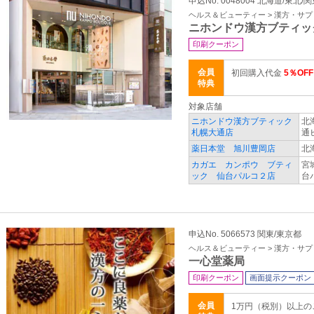
申込No. 0048004 北海道/東北/
ヘルス＆ビューティー > 漢方・サ
ニホンドウ漢方ブティッ
印刷クーポン
会員
初回購入代金
5％OFF
特典
対象店舗
ニホンドウ漢方ブティック
北
札幌大通店
通
薬日本堂 旭川豊岡店
北
カガエ カンポウ ブティ
宮
ック 仙台パルコ２店
台
申込No. 5066573 関東/東京都
ヘルス＆ビューティー > 漢方・サ
一心堂薬局
印刷クーポン
画面提示クーポン
会員
1万円（税別）以上