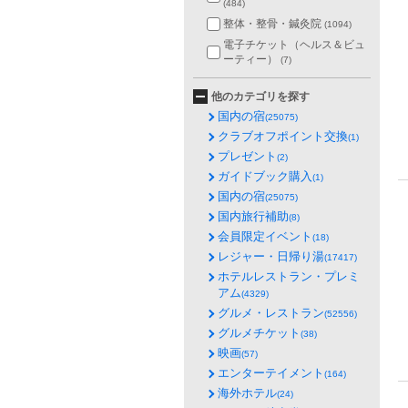
(484)
整体・整骨・鍼灸院
(1094)
電子チケット（ヘルス＆ビュ
ーティー）
(7)
他のカテゴリを探す
国内の宿
(25075)
クラブオフポイント交換
(1)
プレゼント
(2)
ガイドブック購入
(1)
国内の宿
(25075)
国内旅行補助
(8)
会員限定イベント
(18)
レジャー・日帰り湯
(17417)
ホテルレストラン・プレミ
アム
(4329)
グルメ・レストラン
(52556)
グルメチケット
(38)
映画
(57)
エンターテイメント
(164)
海外ホテル
(24)