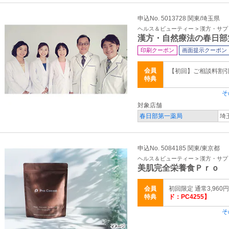
申込No. 5013728 関東/埼玉県
ヘルス＆ビューティー > 漢方・サ
漢方・自然療法の春日部
印刷クーポン
画面提示クーポン
会員
【初回】ご相談料割引 3
特典
そ
対象店舗
春日部第一薬局
埼
申込No. 5084185 関東/東京都
ヘルス＆ビューティー > 漢方・サ
美肌完全栄養食Ｐｒｏ 
会員
初回限定 通常3,960円
特典
ド：PC4255】
そ