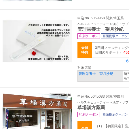
申込No. 5059968 関東/埼玉県
ヘルス＆ビューティー > 漢方・サ
管理栄養士 望月沙紀
印刷クーポン
画面提示クーポン
会員
3日間ファスティング
特典
日間のサポート）
4
そ
対象店舗
管理栄養士 望月沙紀
埼
ら
申込No. 5045083 関東/神奈川
ヘルス＆ビューティー > 漢方・サ
草場漢方薬局
印刷クーポン
画面提示クーポン
（1）【初回限定】晶
会員