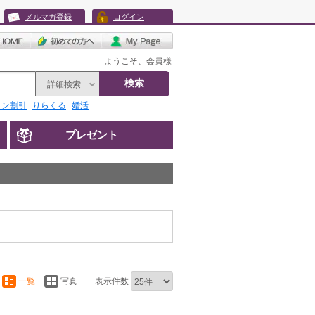
メルマガ登録
ログイン
ようこそ、会員様
検索
詳細検索
リン割引
りらくる
婚活
プレゼント
一覧
写真
表示件数