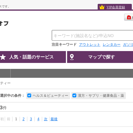
スです。
VIP会員登録
注目キーワード
アウトレット
レンタカー
ガソ
人気・話題のサービス
マップで探す
ティー
選択中の条件：
ヘルス＆ビューティー
漢方・サプリ・健康食品・薬
3
件
最初
前
1
2
3
4
次
最後