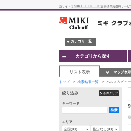
MIKI Club Off
当サイトは
会員様専用優待サービ
カテゴリ一覧
カテゴリから探す
リスト表示
マップ表示
トップ
検索結果一覧
ヘルス＆ビュー
絞り込み
条件クリア
キーワード
9
検索
エリア
全国
(93)
指定なし
(93)