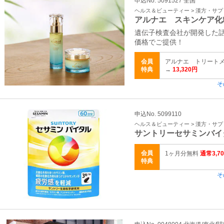
申込No. 5091527 全国
ヘルス＆ビューティー > 漢方・サ
アルナエ スキンケア化
遺伝子検査会社が開発した
価格でご提供！
会員
アルナエ トリートメン
特典
→
13,320円
そ
申込No. 5099110
ヘルス＆ビューティー > 漢方・サ
サントリーセサミンバイ
会員
1ヶ月分無料
通常3,7
特典
そ