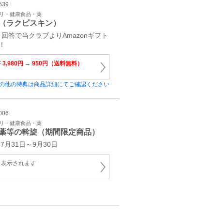
539
プリ・健康食品・薬
（ラクビスキン）
回答で当クラブよりAmazonギフト
！
F
3,980円 → 950円（送料無料）
の他の特典は商品詳細にてご確認ください
006
プリ・健康食品・薬
薬等の斡旋（期間限定商品）
7月31日～9月30日
と表示されます