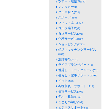
ツアー・航空券
(132)
レンタカー
(49)
クルマ購入
(331)
スポーツ
(365)
フィットネス
(950)
ゴルフ場予約
(1)
育児サービス
(201)
介護サービス
(183)
ショッピング
(2773)
婚活・マッチングサービス
(402)
冠婚葬祭
(1015)
ライフプランサポート
(4)
引越し・トランクルーム
(31)
暮らし・家事サポート
(1293)
ペット
(263)
各種相談・サポート
(1211)
住宅サービス
(295)
学ぶ・趣味
(1764)
こどもの学び
(597)
ビジネスサポート
(889)