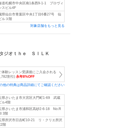
海道札幌市中央区南1条西9-1-1 プロヴィ
ンスビル4F
城県仙台市青葉区中央1丁目6番27号 仙
ビル３階
対象店舗をもっと見る
タジオｔｈｅ ＳＩＬＫ
 体験レッスン受講後にご入会される
782割引)
永年8%OFF
の他の特典は商品詳細にてご確認ください
玉県さいたま市大宮区大門町1-69 武蔵
ビル4階
玉県さいたま市浦和区高砂2-6-18 No.R
和 3階
玉県所沢市日吉町10-21 リ・クリエ所沢
館2階