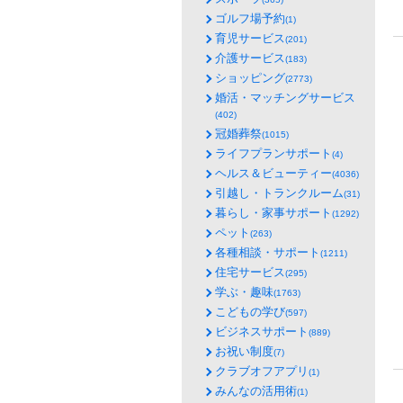
ゴルフ場予約
(1)
育児サービス
(201)
介護サービス
(183)
ショッピング
(2773)
婚活・マッチングサービス
(402)
冠婚葬祭
(1015)
ライフプランサポート
(4)
ヘルス＆ビューティー
(4036)
引越し・トランクルーム
(31)
暮らし・家事サポート
(1292)
ペット
(263)
各種相談・サポート
(1211)
住宅サービス
(295)
学ぶ・趣味
(1763)
こどもの学び
(597)
ビジネスサポート
(889)
お祝い制度
(7)
クラブオフアプリ
(1)
みんなの活用術
(1)