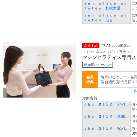
ｚｅｎ ｐｌａｃｅ ｐｉ
北
ｌａｔｅｓ 札幌大通
デ
ｚｅｎ ｐｌａｃｅ ｐｉ
宮
ｌａｔｅｓ 仙台
信
申込No. 5591856
おすすめ
フィットネス > ヨガ・ピラティス
マシンピラティス専門ス
画面提示クーポン
会員
毎月のピラティス会費
特典
場合適用(最大月額￥1,
そ
対象店舗
ｔｈｅ ＳＩＬＫ 大宮店
埼
屋
ｔｈｅ ＳＩＬＫ 浦和店
埼
浦
ｔｈｅ ＳＩＬＫ 所沢店
埼
B