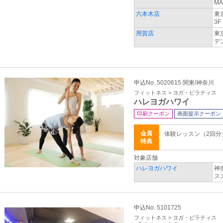
MA
六本木店
東
3F
用賀店
東
デ
申込No. 5020615 関東/神奈川
フィットネス > ヨガ・ピラティス
ハレヨガハワイ
印刷クーポン
画面提示クーポン
会員
体験レッスン（2回分）5
特典
対象店舗
ハレヨガハワイ
神
ス
申込No. 5101725
フィットネス > ヨガ・ピラティス