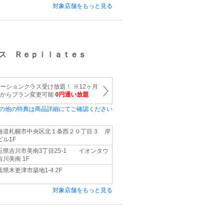
対象店舗をもっと見る
ス Ｒｅｐｉｌａｔｅｓ
テーションクラス受け放題！ ※12ヶ月
目からプラン変更可能
0円通い放題
の他の特典は商品詳細にてご確認ください
海道札幌市中央区北１条西２０丁目３ 岸
ビル1F
玉県吉川市美南3丁目25-1 イオンタウ
吉川美南 1F
葉県木更津市築地1-4 2F
対象店舗をもっと見る