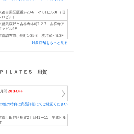
京都目黒区鷹番2-20-6 kh.01ビル3F（旧
シロビル）
京都武蔵野市吉祥寺本町1-2-7 吉祥寺ア
ファビル5F
京都調布市小島町1-35-3 濱乃家ビル3F
対象店舗をもっと見る
ＰＩＬＡＴＥＳ 用賀
か月間
20％OFF
の他の特典は商品詳細にてご確認ください
京都世田谷区用賀2丁目41ー11 平成ビル
賀