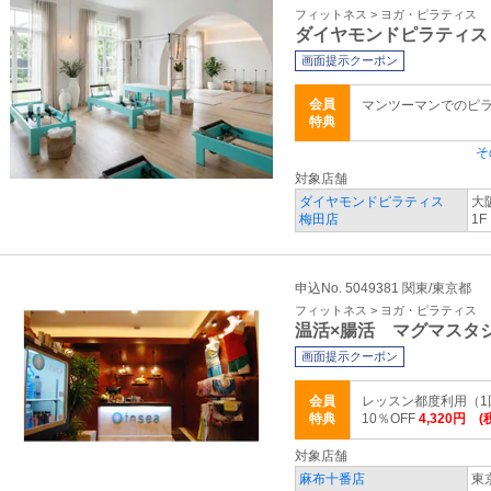
フィットネス > ヨガ・ピラティス
ダイヤモンドピラティス
画面提示クーポン
会員
マンツーマンでのピ
特典
そ
対象店舗
ダイヤモンドピラティス
大
梅田店
1F
申込No. 5049381 関東/東京都
フィットネス > ヨガ・ピラティス
温活×腸活 マグマスタ
画面提示クーポン
会員
レッスン都度利用（1回）
特典
10％OFF
4,320円 (
対象店舗
麻布十番店
東