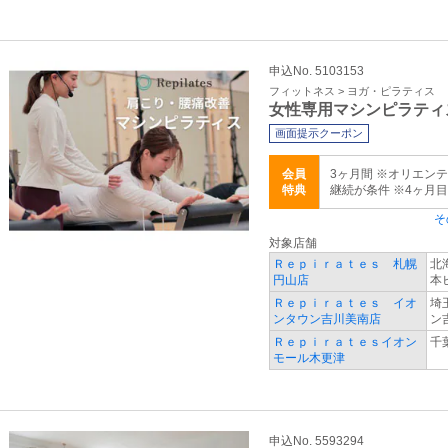
申込No. 5103153
フィットネス > ヨガ・ピラティス
女性専用マシンピラティ
画面提示クーポン
会員
3ヶ月間 ※オリエン
特典
継続が条件 ※4ヶ月
そ
対象店舗
Ｒｅｐｉｒａｔｅｓ 札幌
北
円山店
本
Ｒｅｐｉｒａｔｅｓ イオ
埼
ンタウン吉川美南店
ン
Ｒｅｐｉｒａｔｅｓイオン
千
モール木更津
申込No. 5593294