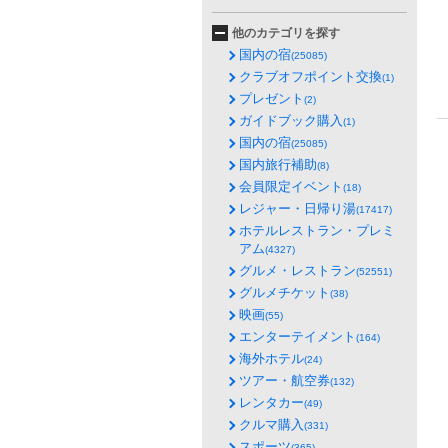
他のカテゴリを探す
国内の宿
(25085)
クラブオフポイント交換
(1)
プレゼント
(2)
ガイドブック購入
(1)
国内の宿
(25085)
国内旅行補助
(8)
会員限定イベント
(18)
レジャー・日帰り湯
(17417)
ホテルレストラン・プレミ
アム
(4327)
グルメ・レストラン
(52551)
グルメチケット
(38)
映画
(55)
エンターテイメント
(164)
海外ホテル
(24)
ツアー・航空券
(132)
レンタカー
(49)
クルマ購入
(331)
スポーツ
(365)