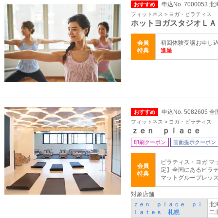
申込No. 7000053
おすすめ
フィットネス > ヨガ・ピラティス
ホットヨガスタジオＬＡ
会員
初回体験受講お申し
特典
進呈
申込No. 5082605 全
おすすめ
フィットネス > ヨガ・ピラティス
ｚｅｎ ｐｌａｃｅ
印刷クーポン
画面提示クーポン
ピラティス・ヨガ マ
会員
定】全国にあるピラ
特典
マットグループレッスン
対象店舗
ｚｅｎ ｐｌａｃｅ ｐｉ
北
ｌａｔｅｓ 札幌
二