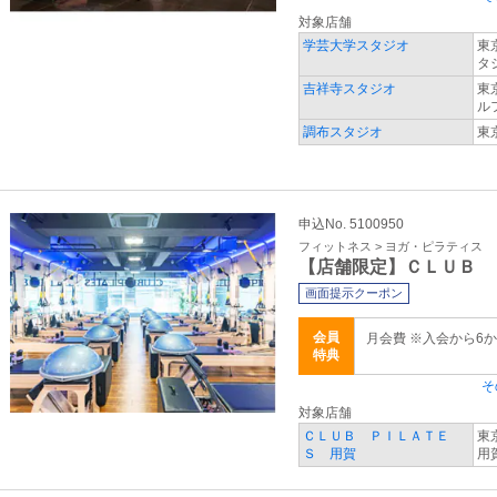
対象店舗
学芸大学スタジオ
東
タ
吉祥寺スタジオ
東
ル
調布スタジオ
東
申込No. 5100950
フィットネス > ヨガ・ピラティス
【店舗限定】ＣＬＵＢ 
画面提示クーポン
会員
月会費 ※入会から6
特典
そ
対象店舗
ＣＬＵＢ ＰＩＬＡＴＥ
東
Ｓ 用賀
用