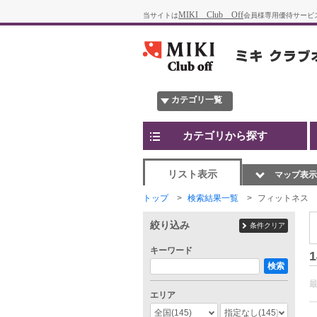
MIKI Club Off
当サイトは
会員様専用優待サービ
カテゴリ一覧
カテゴリから探す
リスト表示
マップ表示
トップ
検索結果一覧
フィットネス
絞り込み
条件クリア
キーワード
1
検索
エリア
全国
(145)
指定なし
(145)