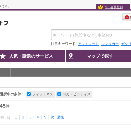
スです。
VIP会員登録
注目キーワード
アウトレット
レンタカー
ガソ
人気・話題のサービス
マップで探す
選択中の条件：
フィットネス
ヨガ・ピラティス
45
件
最初
前
1
2
3
4
5
次
最後