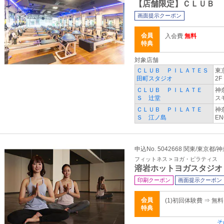
【店舗限定】ＣＬＵＢ 
画面提示クーポン
会員
入会費
無料
特典
対象店舗
ＣＬＵＢ ＰＩＬＡＴＥＳ
東
田町スタジオ
2F
ＣＬＵＢ ＰＩＬＡＴＥ
神
Ｓ 辻堂
ス
ＣＬＵＢ ＰＩＬＡＴＥ
神
Ｓ 江ノ島
EN
申込No. 5042668 関東/東京都/
フィットネス > ヨガ・ピラティス
溶岩ホットヨガスタジオ
印刷クーポン
画面提示クーポン
会員
(1)初回体験費 ⇒ 無
特典
そ