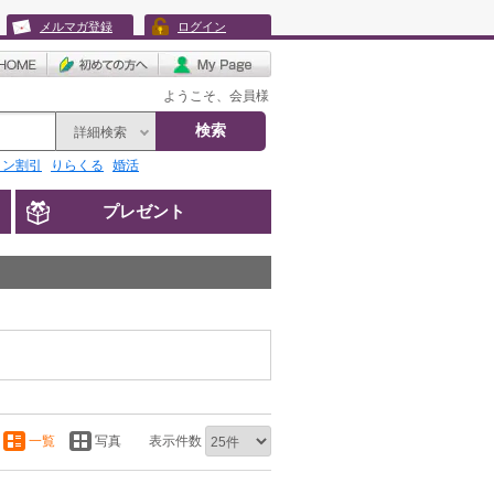
メルマガ登録
ログイン
ようこそ、会員様
検索
詳細検索
リン割引
りらくる
婚活
プレゼント
一覧
写真
表示件数