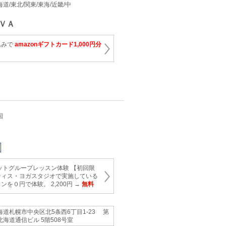
 北海道/東北/関東/東海/近畿/中
ＶＡ
込みで
amazonギフトカード1,000円分
国
ットグループレッスン体験 【初回限
ティス・ヨガスタジオで実施している
を０円で体験。 2,200円 →
無料
海道札幌市中央区北5条西6丁目1-23 第
北海道通信ビル 5階508号室