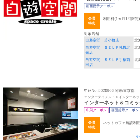
画面提示クーポン
会員
利用料(1ヵ月1回限定
特典
対象店舗
自遊空間 苫小牧店
北
自遊空間 ＳＥＬＦ札幌北
北
光店
自遊空間 ＳＥＬＦ手稲前
北
田店
申込No. 5020966 関東/東京都
エンターテイメント > インターネ
インターネット＆コミッ
印刷クーポン
画面提示クーポン
会員
ネットカフェ施設利
特典
そ