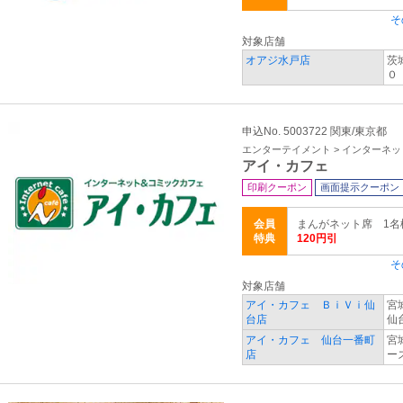
そ
対象店舗
オアジ水戸店
茨
０
申込No. 5003722 関東/東京都
エンターテイメント > インターネ
アイ・カフェ
印刷クーポン
画面提示クーポン
会員
まんがネット席 1
特典
120円引
そ
対象店舗
アイ・カフェ ＢｉＶｉ仙
宮
台店
仙
アイ・カフェ 仙台一番町
宮
店
ー