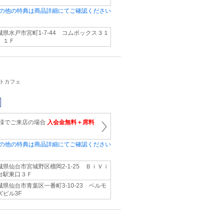
の他の特典は商品詳細にてご確認ください
城県水戸市宮町1‐7‐44 コムボックス３１
 １Ｆ
ットカフェ
名様でご来店の場合
入会金無料＋席料
の他の特典は商品詳細にてご確認ください
城県仙台市宮城野区榴岡2‐1‐25 ＢｉＶｉ
台駅東口３Ｆ
城県仙台市青葉区一番町3-10-23 ベルモ
ズビル3F