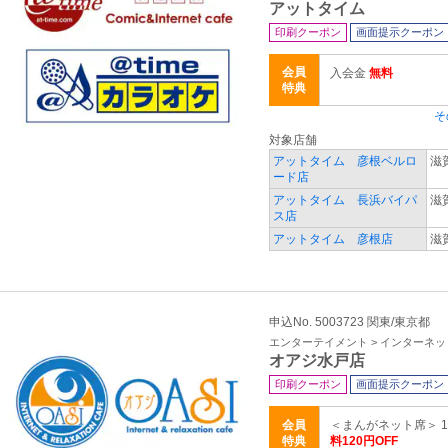
アットタイム
印刷クーポン
画面提示クーポン
会員
入会金
無料
特典
そ
対象店舗
アットタイム 彦根ベルロ
滋
ード店
アットタイム 長浜バイパ
滋
ス店
アットタイム 彦根店
滋
申込No. 5003723 関東/東京都
エンターテイメント > インターネ
オアジ水戸店
印刷クーポン
画面提示クーポン
会員
＜まんがネット席＞ 
特典
料120円OFF