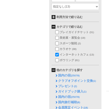
指定なし
(13)
利用方法で絞り込む
カテゴリで絞り込む
プレイガイドチケット
(31)
美術展・展覧会
(19)
スポーツ観戦
(2)
カラオケ
(38)
インターネットカフェ
(13)
ボウリング
(61)
他のカテゴリを探す
国内の宿
(25078)
クラブオフポイント交換
(1)
プレゼント
(2)
ガイドブック購入
(1)
国内の宿
(25078)
国内旅行補助
(8)
会員限定イベント
(18)