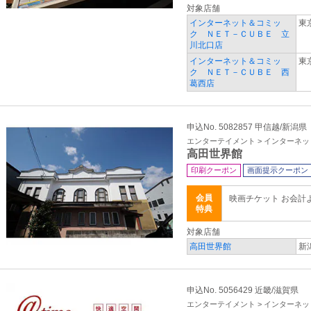
対象店舗
インターネット＆コミッ
東
ク ＮＥＴ－ＣＵＢＥ 立
川北口店
インターネット＆コミッ
東
ク ＮＥＴ－ＣＵＢＥ 西
葛西店
申込No. 5082857 甲信越/新潟県
エンターテイメント > インターネ
高田世界館
印刷クーポン
画面提示クーポン
会員
映画チケット お会計
特典
対象店舗
高田世界館
新
申込No. 5056429 近畿/滋賀県
エンターテイメント > インターネ