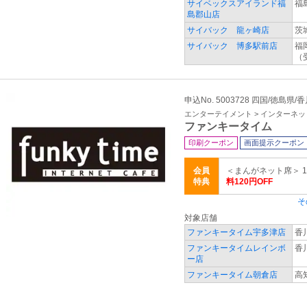
サイベックスアイランド福
福
島郡山店
サイバック 龍ヶ崎店
茨
サイバック 博多駅前店
福
（
申込No. 5003728 四国/徳島県
エンターテイメント > インターネ
ファンキータイム
印刷クーポン
画面提示クーポン
会員
＜まんがネット席＞ 
特典
料120円OFF
そ
対象店舗
ファンキータイム宇多津店
香
ファンキータイムレインボ
香
ー店
ファンキータイム朝倉店
高