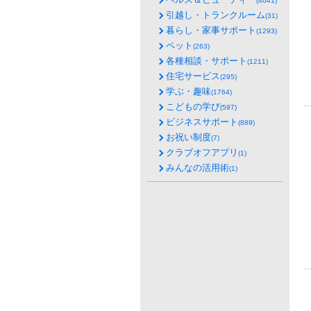
(4041)
引越し・トランクルーム
(31)
暮らし・家事サポート
(1293)
ペット
(263)
各種相談・サポート
(1211)
住宅サービス
(295)
学ぶ・趣味
(1764)
こどもの学び
(597)
ビジネスサポート
(889)
お祝い制度
(7)
クラブオフアプリ
(1)
みんなの活用術
(1)