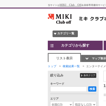
MIKI Club Off
当サイトは
会員様専用優待サービ
カテゴリ一覧
カテゴリから探す
リスト表示
マップ表示
トップ
検索結果一覧
エンターテイメ
絞り込み
条件クリア
キーワード
1
検索
エリア
全国
(13)
指定なし
(13)