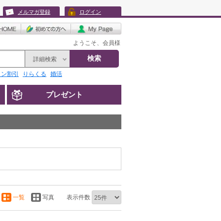
メルマガ登録
ログイン
ようこそ、会員様
検索
詳細検索
リン割引
りらくる
婚活
プレゼント
一覧
写真
表示件数