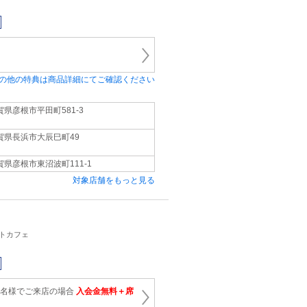
の他の特典は商品詳細にてご確認ください
賀県彦根市平田町581-3
賀県長浜市大辰巳町49
賀県彦根市東沼波町111-1
対象店舗をもっと見る
ットカフェ
1名様でご来店の場合
入会金無料＋席