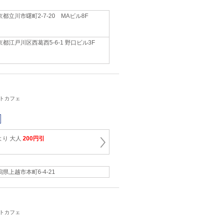
京都立川市曙町2-7-20 MAビル8F
京都江戸川区西葛西5-6-1 野口ビル3F
ットカフェ
より 大人
200円引
潟県上越市本町6-4-21
ットカフェ