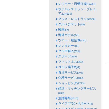
レジャー・日帰り湯
(17417)
ホテルレストラン・プレミ
アム
(4329)
グルメ・レストラン
(52556)
グルメチケット
(38)
映画
(57)
海外ホテル
(24)
ツアー・航空券
(132)
レンタカー
(49)
クルマ購入
(331)
スポーツ
(365)
フィットネス
(950)
ゴルフ場予約
(1)
育児サービス
(201)
介護サービス
(183)
ショッピング
(2773)
婚活・マッチングサービス
(402)
冠婚葬祭
(1015)
ライフプランサポート
(4)
ヘルス＆ビューティー