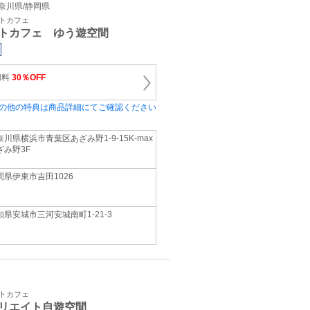
/神奈川県/静岡県
ットカフェ
トカフェ ゆう遊空間
用料
30％OFF
の他の特典は商品詳細にてご確認ください
奈川県横浜市青葉区あざみ野1-9-15K-max
ざみ野3F
岡県伊東市吉田1026
知県安城市三河安城南町1-21-3
ットカフェ
リエイト自遊空間