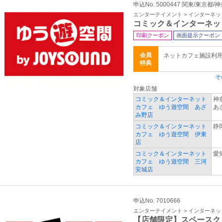
申込No. 5000447 関東/東京都
エンターテイメント > インターネ
コミック＆インターネッ
印刷クーポン
画面提示クーポン
会員
ネットカフェ施設利
特典
そ
対象店舗
コミック＆インターネット
神
カフェ ゆう遊空間 あざ
あ
み野店
コミック＆インターネット
静
カフェ ゆう遊空間 伊東
店
コミック＆インターネット
愛
カフェ ゆう遊空間 三河
安城店
申込No. 7010666
エンターテイメント > インターネ
【店舗限定】スペースク