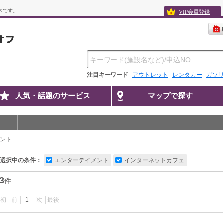
スです。
VIP会員登録
注目キーワード
アウトレット
レンタカー
ガソ
人気・話題のサービス
マップで探す
ント
選択中の条件：
エンターテイメント
インターネットカフェ
3
件
最初
前
1
次
最後