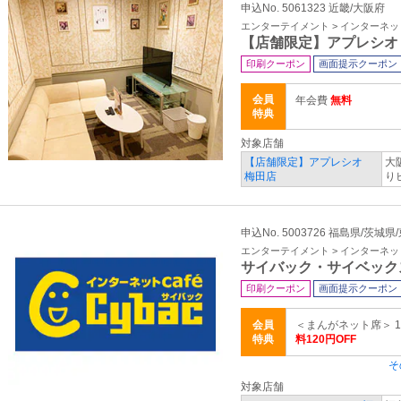
申込No. 5061323 近畿/大阪府
エンターテイメント > インターネ
【店舗限定】アプレシオ
印刷クーポン
画面提示クーポン
会員
年会費
無料
特典
対象店舗
【店舗限定】アプレシオ
大
梅田店
り
申込No. 5003726 福島県/茨城
エンターテイメント > インターネ
サイバック・サイベック
印刷クーポン
画面提示クーポン
会員
＜まんがネット席＞ 
特典
料120円OFF
そ
対象店舗