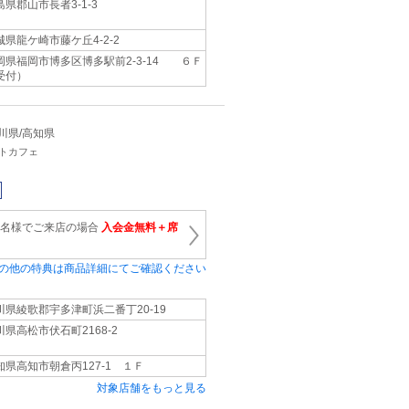
島県郡山市長者3-1-3
城県龍ケ崎市藤ケ丘4‐2‐2
岡県福岡市博多区博多駅前2‐3‐14 ６Ｆ
受付）
/香川県/高知県
ットカフェ
1名様でご来店の場合
入会金無料＋席
の他の特典は商品詳細にてご確認ください
川県綾歌郡宇多津町浜二番丁20‐19
川県高松市伏石町2168‐2
知県高知市朝倉丙127‐1 １Ｆ
対象店舗をもっと見る