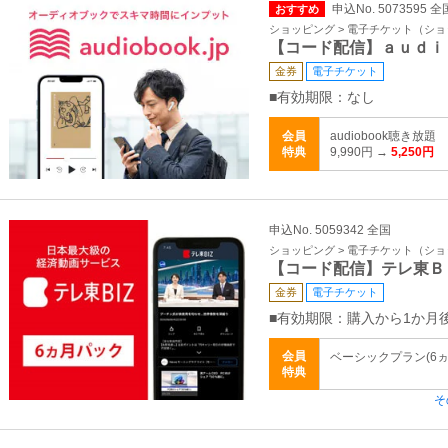
申込No. 5073595 全
おすすめ
ショッピング > 電子チケット（シ
【コード配信】ａｕｄｉ
金券
電子チケット
■有効期限：なし
会員
audiobook聴き
特典
9,990円 →
5,250円
申込No. 5059342 全国
ショッピング > 電子チケット（シ
【コード配信】テレ東Ｂ
金券
電子チケット
■有効期限：購入から1か月
会員
ベーシックプラン(6ヵ月
特典
そ