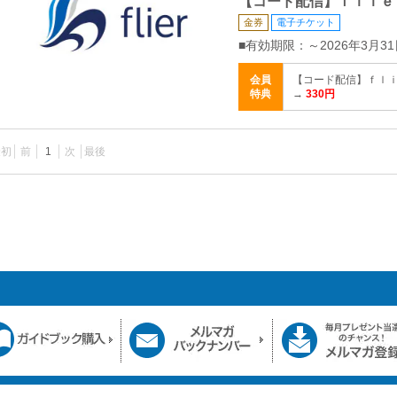
【コード配信】ｆｌｉｅ
金券
電子チケット
■有効期限：～2026年3月31
会員
【コード配信】ｆｌｉ
特典
→
330円
最初
前
1
次
最後