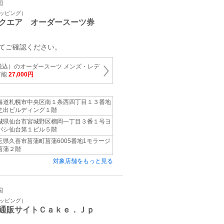
国
ョッピング）
クエア オーダースーツ券
てご確認ください。
（税込）のオーダースーツ メンズ・レデ
可能
27,000円
海道札幌市中央区南１条西四丁目１３番地
之出ビルディング１階
城県仙台市宮城野区榴岡一丁目３番１号ヨ
バシ仙台第１ビル５階
玉県久喜市菖蒲町菖蒲6005番地1モラージ
菖蒲２階
対象店舗をもっと見る
国
ョッピング）
通販サイトＣａｋｅ．Ｊｐ