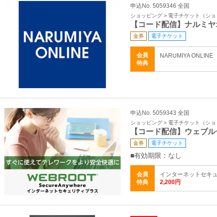
申込No. 5059346 全国
ショッピング > 電子チケット（シ
【コード配信】ナルミヤ
金券
電子チケット
会員
NARUMIYA ONLIN
特典
申込No. 5059343 全国
ショッピング > 電子チケット（シ
【コード配信】ウェブル
金券
電子チケット
■有効期限：なし
会員
インターネットセキュリ
特典
2,200円