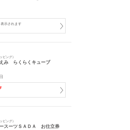
と表示されます
ョッピング）
えみ らくらくキューブ
日
F
ョッピング）
ースーツＳＡＤＡ お仕立券