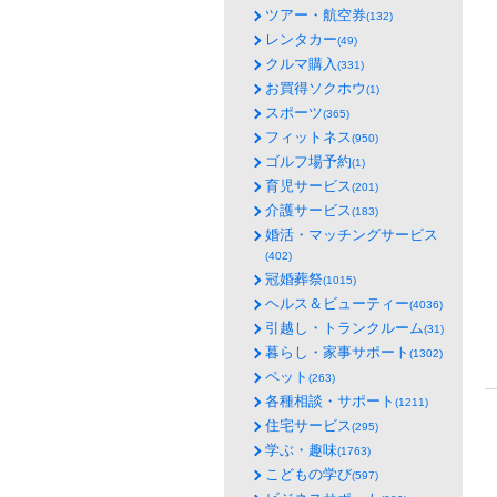
ツアー・航空券
(132)
レンタカー
(49)
クルマ購入
(331)
お買得ソクホウ
(1)
スポーツ
(365)
フィットネス
(950)
ゴルフ場予約
(1)
育児サービス
(201)
介護サービス
(183)
婚活・マッチングサービス
(402)
冠婚葬祭
(1015)
ヘルス＆ビューティー
(4036)
引越し・トランクルーム
(31)
暮らし・家事サポート
(1302)
ペット
(263)
各種相談・サポート
(1211)
住宅サービス
(295)
学ぶ・趣味
(1763)
こどもの学び
(597)