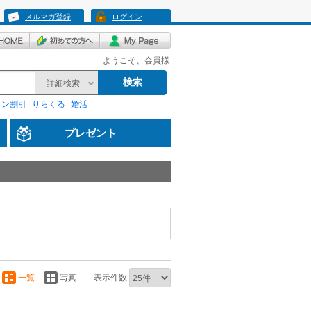
メルマガ登録
ログイン
ようこそ、会員様
検索
詳細検索
リン割引
りらくる
婚活
プレゼント
一覧
写真
表示件数