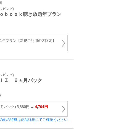
国
ョッピング）
ｏｂｏｏｋ聴き放題年プラン
放題 1年プラン【新規ご利用の方限定】
ョッピング）
ＩＺ ６ヵ月パック
後
パック) 5,880円 →
4,704円
の他の特典は商品詳細にてご確認ください