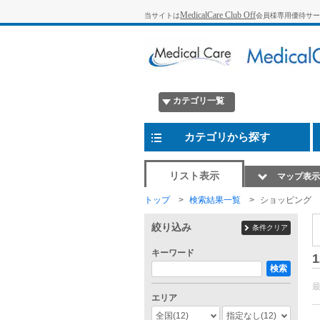
MedicalCare Club Off
当サイトは
会員様専用優待サー
カテゴリ一覧
カテゴリから探す
リスト表示
マップ表示
トップ
検索結果一覧
ショッピング
絞り込み
条件クリア
キーワード
1
検索
エリア
全国
(12)
指定なし
(12)