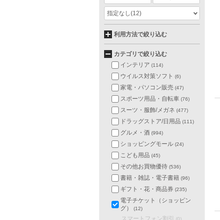
指定なし
(12)
利用方法で絞り込む
カテゴリで絞り込む
インテリア
(114)
ウイルス対策ソフト
(6)
家電・パソコン販売
(47)
スポーツ用品・自転車
(76)
スーツ・服飾/メガネ
(477)
ドラッグストア/日用品
(111)
グルメ・酒
(994)
ショッピングモール
(24)
こども用品
(45)
その他お買物優待
(536)
書籍・雑誌・電子書籍
(96)
ギフト・花・商品券
(235)
電子チケット（ショッピン
グ）
(12)
スマートフォン割引
(0)