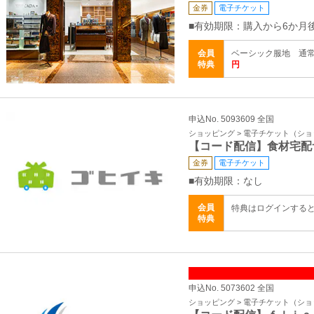
金券
電子チケット
■有効期限：購入から6か月
会員
ベーシック服地 通常
特典
円
申込No. 5093609 全国
ショッピング > 電子チケット（シ
【コード配信】食材宅配
金券
電子チケット
■有効期限：なし
会員
特典はログインする
特典
申込No. 5073602 全国
ショッピング > 電子チケット（シ