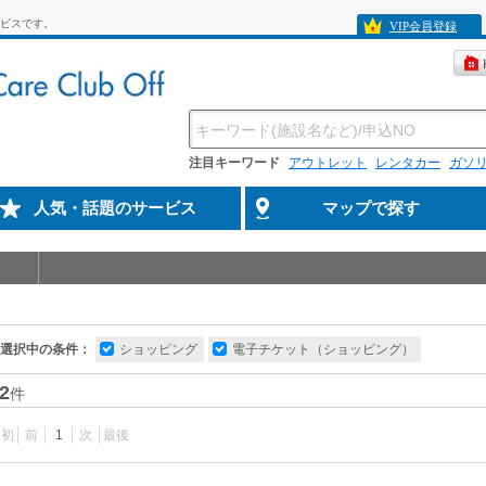
ビスです。
VIP会員登録
注目キーワード
アウトレット
レンタカー
ガソ
人気・話題のサービス
マップで探す
選択中の条件：
ショッピング
電子チケット（ショッピング）
2
件
最初
前
1
次
最後