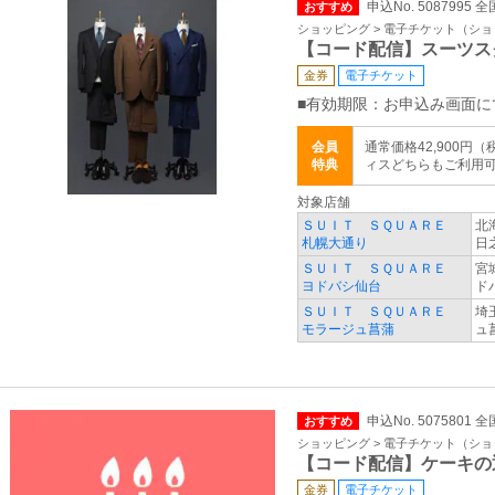
申込No. 5087995 全
おすすめ
ショッピング > 電子チケット（シ
【コード配信】スーツス
金券
電子チケット
■有効期限：お申込み画面に
会員
通常価格42,900円
特典
ィスどちらもご利用
対象店舗
ＳＵＩＴ ＳＱＵＡＲＥ
北
札幌大通り
日
ＳＵＩＴ ＳＱＵＡＲＥ
宮
ヨドバシ仙台
ド
ＳＵＩＴ ＳＱＵＡＲＥ
埼
モラージュ菖蒲
ュ
申込No. 5075801 全
おすすめ
ショッピング > 電子チケット（シ
【コード配信】ケーキの
金券
電子チケット