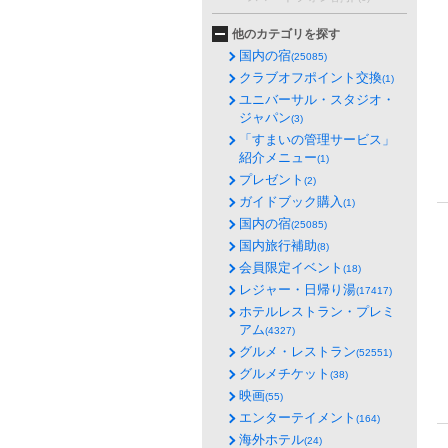
他のカテゴリを探す
国内の宿
(25085)
クラブオフポイント交換
(1)
ユニバーサル・スタジオ・
ジャパン
(3)
「すまいの管理サービス」
紹介メニュー
(1)
プレゼント
(2)
ガイドブック購入
(1)
国内の宿
(25085)
国内旅行補助
(8)
会員限定イベント
(18)
レジャー・日帰り湯
(17417)
ホテルレストラン・プレミ
アム
(4327)
グルメ・レストラン
(52551)
グルメチケット
(38)
映画
(55)
エンターテイメント
(164)
海外ホテル
(24)