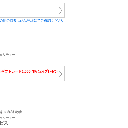
の他の特典は商品詳細にてご確認ください
キュリティー
onギフトカード1,000円相当分プレゼン
信越/東海/近畿/青
キュリティー
ビス