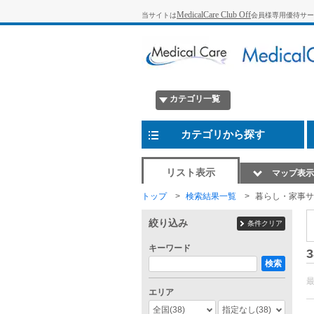
MedicalCare Club Off
当サイトは
会員様専用優待サー
カテゴリ一覧
カテゴリから探す
リスト表示
マップ表示
トップ
検索結果一覧
暮らし・家事サ
絞り込み
条件クリア
キーワード
3
検索
エリア
全国
(38)
指定なし
(38)