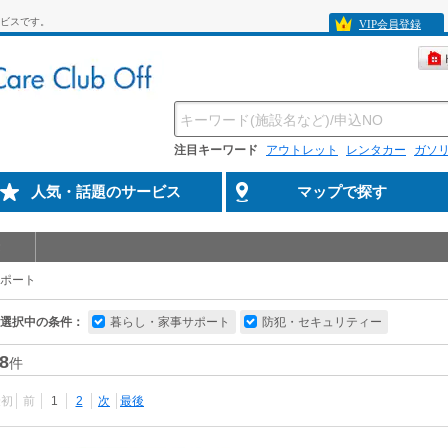
ビスです。
VIP会員登録
注目キーワード
アウトレット
レンタカー
ガソ
人気・話題のサービス
マップで探す
ポート
選択中の条件：
暮らし・家事サポート
防犯・セキュリティー
8
件
最初
前
1
2
次
最後