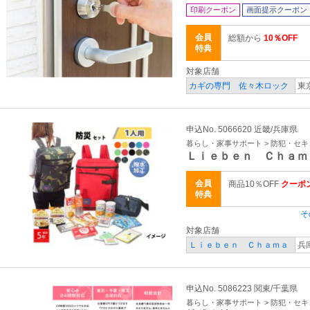
印刷クーポン
画面提示クーポン
会員
総額から
10％OFF
特典
対象店舗
カギの専門 佐々木ロック
東
申込No. 5066620 近畿/兵庫県
暮らし・家事サポート > 防犯・セ
Ｌｉｅｂｅｎ Ｃｈａｍ
会員
商品10％OFF
クーポン
特典
そ
対象店舗
Ｌｉｅｂｅｎ Ｃｈａｍａ
兵
申込No. 5086223 関東/千葉県
暮らし・家事サポート > 防犯・セ