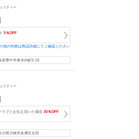
キュリティー
ット
5％OFF
の他の特典は商品詳細にてご確認ください
阪府豊中市東寺内町5-16
キュリティー
クラブとお伝え頂いた場合
30％OFF
奈川県川崎市多摩区生田