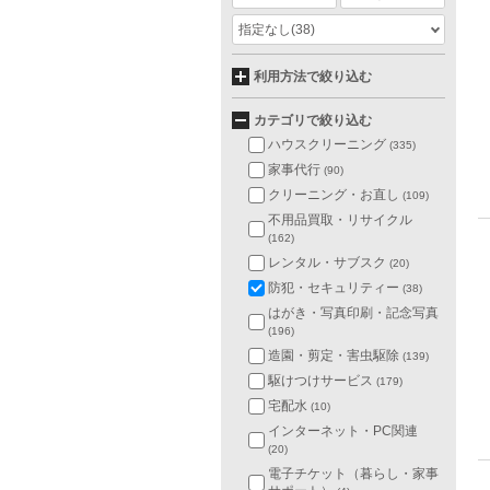
指定なし
(38)
利用方法で絞り込む
カテゴリで絞り込む
ハウスクリーニング
(335)
家事代行
(90)
クリーニング・お直し
(109)
不用品買取・リサイクル
(162)
レンタル・サブスク
(20)
防犯・セキュリティー
(38)
はがき・写真印刷・記念写真
(196)
造園・剪定・害虫駆除
(139)
駆けつけサービス
(179)
宅配水
(10)
インターネット・PC関連
(20)
電子チケット（暮らし・家事