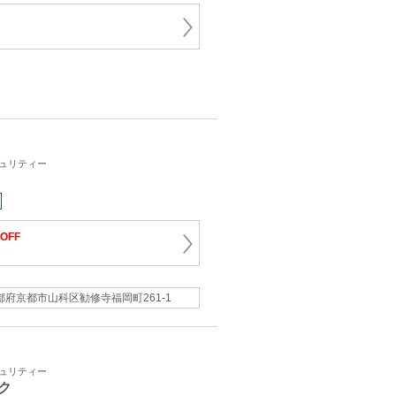
キュリティー
OFF
都府京都市山科区勧修寺福岡町261-1
キュリティー
ク