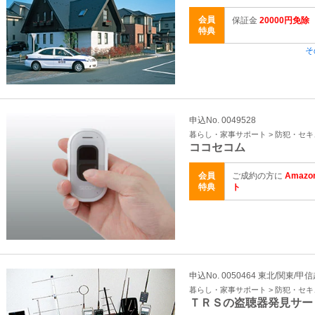
会員
保証金
20000円免除
特典
そ
申込No. 0049528
暮らし・家事サポート > 防犯・セ
ココセコム
会員
ご成約の方に
Amaz
特典
ト
申込No. 0050464 東北/関東/甲
暮らし・家事サポート > 防犯・セ
ＴＲＳの盗聴器発見サー