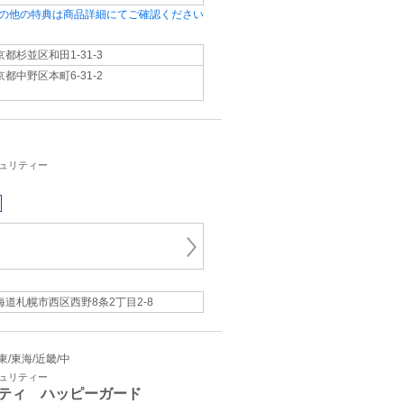
の他の特典は商品詳細にてご確認ください
京都杉並区和田1-31-3
京都中野区本町6-31-2
キュリティー
海道札幌市西区西野8条2丁目2-8
関東/東海/近畿/中
キュリティー
ティ ハッピーガード