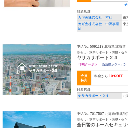
そ
対象店舗
カギ舎株式会社 本社
東
カギ舎株式会社 中野事業
東
所
申込No. 5091113 北海道/北海道
暮らし・家事サポート > 防犯・セ
ヤサカサポート２４
印刷クーポン
画面提示クーポン
会員
料金から
10％OFF
特典
対象店舗
ヤサカサポート２４
北
申込No. 7017507 北海道/東北/
暮らし・家事サポート > 防犯・セ
全日警のホームセキュリ