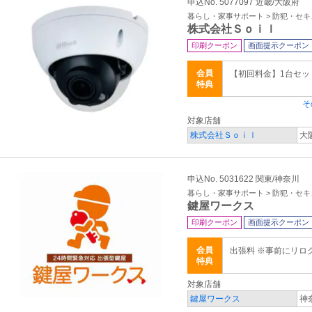
申込No. 5077097 近畿/大阪府
暮らし・家事サポート > 防犯・セ
株式会社Ｓｏｉｌ
印刷クーポン
画面提示クーポン
会員
【初回料金】1台セ
特典
そ
対象店舗
株式会社Ｓｏｉｌ
大
申込No. 5031622 関東/神奈川
暮らし・家事サポート > 防犯・セ
鍵屋ワークス
印刷クーポン
画面提示クーポン
会員
出張料 ※事前にリロ
特典
対象店舗
鍵屋ワークス
神