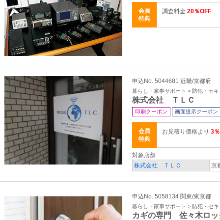
会員
調査料金
20％OFF
特典
申込No. 5044681 近畿/京都府
暮らし・家事サポート > 防犯・セ
株式会社 ＴＬＣ
印刷クーポン
画面提示クーポン
会員
お見積り価格より
3％
特典
対象店舗
株式会社 ＴＬＣ
京
申込No. 5058134 関東/東京都
暮らし・家事サポート > 防犯・セ
カギの専門 佐々木ロッ