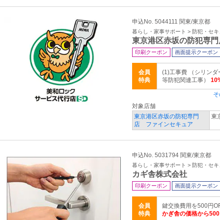
申込No. 5044111 関東/東京都
暮らし・家事サポート > 防犯・セ
東京港区赤坂の防犯専門
印刷クーポン
画面提示クーポン
会員
(1)工事費 （シリ
特典
等防犯関連工事）
1
そ
対象店舗
東京港区赤坂の防犯専門
東
店 ファインセキュア
申込No. 5031794 関東/東京都
暮らし・家事サポート > 防犯・セ
カギ舎株式会社
印刷クーポン
画面提示クーポン
会員
鍵交換費用を500円OF
特典
かぎ舎の価格から500