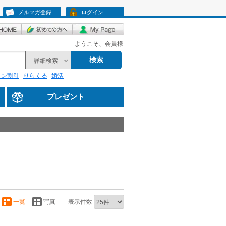
メルマガ登録
ログイン
ようこそ、会員様
検索
詳細検索
リン割引
りらくる
婚活
プレゼント
一覧
写真
表示件数