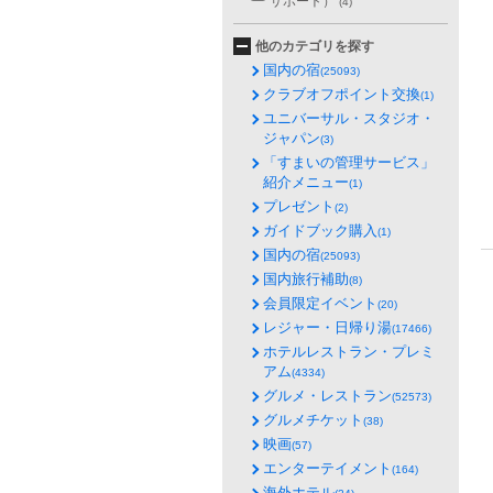
サポート）
(4)
他のカテゴリを探す
国内の宿
(25093)
クラブオフポイント交換
(1)
ユニバーサル・スタジオ・
ジャパン
(3)
「すまいの管理サービス」
紹介メニュー
(1)
プレゼント
(2)
ガイドブック購入
(1)
国内の宿
(25093)
国内旅行補助
(8)
会員限定イベント
(20)
レジャー・日帰り湯
(17466)
ホテルレストラン・プレミ
アム
(4334)
グルメ・レストラン
(52573)
グルメチケット
(38)
映画
(57)
エンターテイメント
(164)
海外ホテル