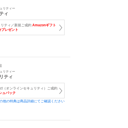
キュリティー
ティ
ュリティ／新規ご成約
Amazonギフト
当分プレゼント
国
キュリティー
リティ
onnect（オンラインセキュリティ）ご成約
ッシュバック
の他の特典は商品詳細にてご確認ください