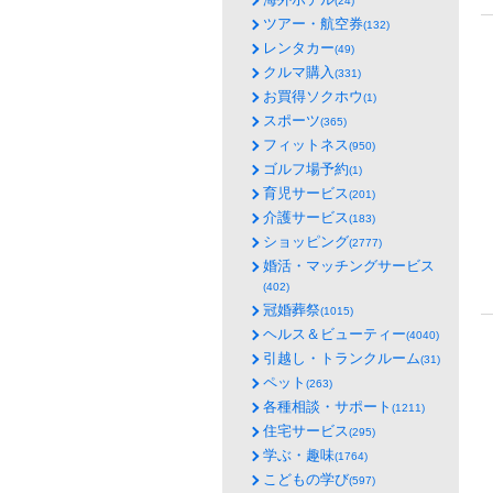
(24)
ツアー・航空券
(132)
レンタカー
(49)
クルマ購入
(331)
お買得ソクホウ
(1)
スポーツ
(365)
フィットネス
(950)
ゴルフ場予約
(1)
育児サービス
(201)
介護サービス
(183)
ショッピング
(2777)
婚活・マッチングサービス
(402)
冠婚葬祭
(1015)
ヘルス＆ビューティー
(4040)
引越し・トランクルーム
(31)
ペット
(263)
各種相談・サポート
(1211)
住宅サービス
(295)
学ぶ・趣味
(1764)
こどもの学び
(597)