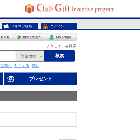
メルマガ登録
ログイン
ようこそ、会員様
検索
詳細検索
リン割引
りらくる
婚活
プレゼント