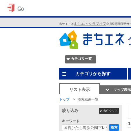
まちエネ クラブオフ
当サイトは
会員様専用優待サ
カテゴリ一覧
カテゴリから探す
リスト表示
マップ表示
トップ
検索結果一覧
絞り込み
条件クリア
キーワード
1
検索