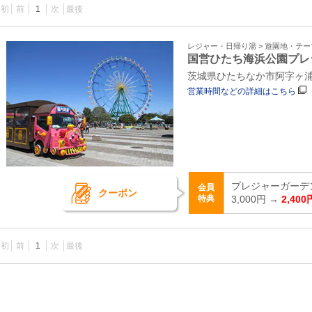
最初
前
1
次
最後
レジャー・日帰り湯 > 遊園地・テ
国営ひたち海浜公園プレ
茨城県ひたちなか市阿字ヶ浦町
営業時間などの詳細はこちら
プレジャーガーデ
会員
クーポン
特典
3,000円 →
2,400
最初
前
1
次
最後