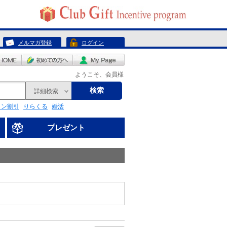
メルマガ登録
ログイン
ようこそ、会員様
検索
詳細検索
リン割引
りらくる
婚活
プレゼント