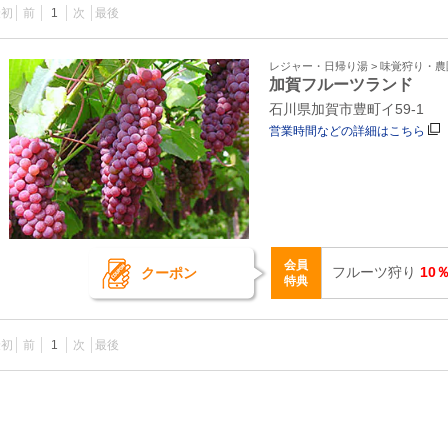
最初
前
1
次
最後
レジャー・日帰り湯 > 味覚狩り・農
加賀フルーツランド
石川県加賀市豊町イ59-1
営業時間などの詳細はこちら
会員
フルーツ狩り
10
クーポン
特典
最初
前
1
次
最後