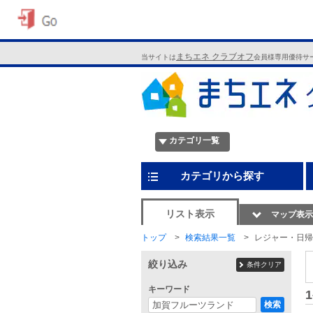
まちエネ クラブオフ
当サイトは
会員様専用優待サ
カテゴリ一覧
カテゴリから探す
リスト表示
マップ表示
トップ
検索結果一覧
レジャー・日帰
絞り込み
条件クリア
キーワード
1
検索