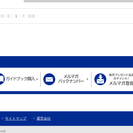
最初
前
1
次
最後
サイトマップ
運営会社
rved.