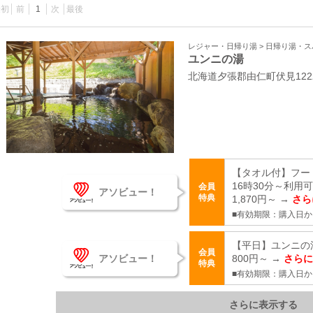
最初
前
1
次
最後
レジャー・日帰り湯 > 日帰り湯・
ユンニの湯
北海道夕張郡由仁町伏見12
【タオル付】フ
16時30分～利用
会員
アソビュー！
特典
1,870円～ →
さら
■有効期限：購入日か
【平日】ユンニの
会員
アソビュー！
800円～ →
さらに
特典
■有効期限：購入日か
さらに表示する