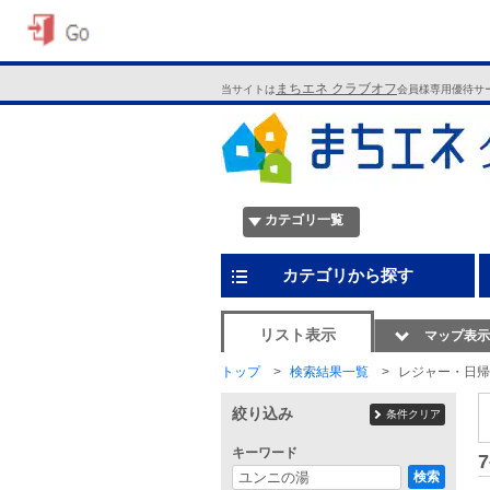
まちエネ クラブオフ
当サイトは
会員様専用優待サ
カテゴリ一覧
カテゴリから探す
リスト表示
マップ表示
トップ
検索結果一覧
レジャー・日帰
絞り込み
条件クリア
キーワード
7
検索