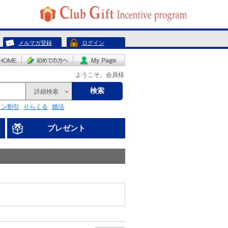
メルマガ登録
ログイン
ようこそ、会員様
検索
詳細検索
リン割引
りらくる
婚活
プレゼント