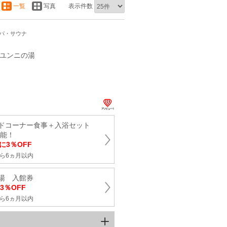
一覧
写真
表示件数
スパ・サウナ
2ユンニの湯
ードコーナー食事＋入浴セット
可能！
に3％OFF
ら6ヵ月以内
湯 入館券
3％OFF
ら6ヵ月以内