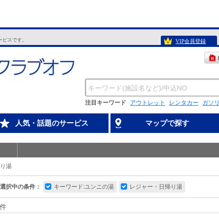
ービスです。
VIP会員登録
注目キーワード
アウトレット
レンタカー
ガソ
人気・話題のサービス
マップで探す
り湯
選択中の条件：
キーワード:ユンニの湯
レジャー・日帰り湯
件