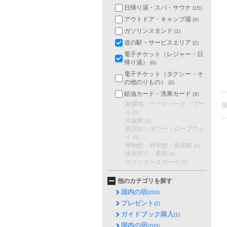
日帰り湯・スパ・サウナ
(15)
アウトドア・キャンプ場
(4)
ガソリンスタンド
(1)
道の駅・サービスエリア
(2)
電子チケット（レジャー・日
帰り湯）
(0)
電子チケット（タクシー・そ
の他のりもの）
(2)
給油カード・洗車カード
(3)
遊園地・テーマパーク・プー
ル
(0)
水族館
(0)
展望台・タワー・ロープウェ
イ
(0)
博物館・科学館・美術館
(0)
味覚狩り・農園
(0)
ウィンタースポーツ
(0)
他のカテゴリを探す
国内の宿
(203)
プレゼント
(2)
ガイドブック購入
(1)
国内の宿
(203)