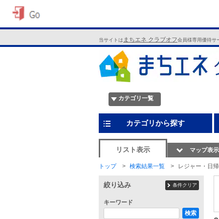
まちエネ クラブオフ
当サイトは
会員様専用優待サ
カテゴリ一覧
カテゴリから探す
リスト表示
マップ表示
トップ
検索結果一覧
レジャー・日帰
絞り込み
条件クリア
キーワード
検索