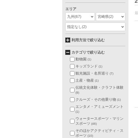
2
エリア
九州
(67)
宮崎県
(2)
指定なし
(2)
利用方法で絞り込む
カテゴリで絞り込む
動物園
(1)
キッズランド
(1)
観光施設・名所巡り
(7)
土産・物産
(1)
伝統文化体験・クラフト体験
(9)
クルーズ・その他乗り物
(1)
エンタメ・アミューズメント
(1)
ウォータースポーツ・マリン
スポーツ
(46)
そのほかアクティビティ・ス
ポーツ
(10)