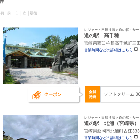
件
最初
前
1
次
最後
レジャー・日帰り湯 > 道の駅・サ
道の駅 高千穂
宮崎県西臼杵郡高千穂町三田井
営業時間などの詳細はこちら
会員
ソフトクリーム 38
クーポン
特典
レジャー・日帰り湯 > 道の駅・サ
道の駅 北浦（宮崎県）
宮崎県延岡市北浦町古江333
営業時間などの詳細はこちら