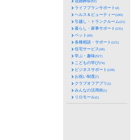
冠婚葬祭
(62)
ライフプランサポート
(4)
ヘルス＆ビューティー
(190)
引越し・トランクルーム
(11)
暮らし・家事サポート
(131)
ペット
(40)
各種相談・サポート
(121)
住宅サービス
(36)
学ぶ・趣味
(527)
こどもの学び
(74)
ビジネスサポート
(106)
お祝い制度
(7)
クラブオフアプリ
(1)
みんなの活用術
(1)
リロモール
(1)