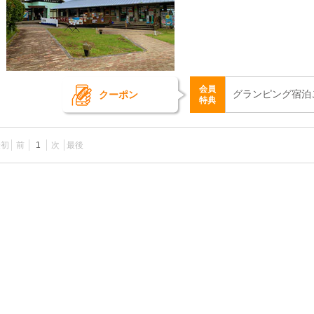
会員
グランピング宿泊
クーポン
特典
最初
前
1
次
最後