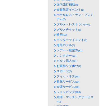
国内旅行補助
(2)
会員限定イベント
(1)
ホテルレストラン・プレミ
アム
(7)
グルメ・レストラン
(202)
グルメチケット
(8)
映画
(13)
エンターテイメント
(6)
海外ホテル
(3)
ツアー・航空券
(82)
レンタカー
(11)
クルマ購入
(34)
お買得ソクホウ
(1)
スポーツ
(7)
フィットネス
(75)
育児サービス
(23)
介護サービス
(29)
ショッピング
(990)
婚活・マッチングサービス
(40)