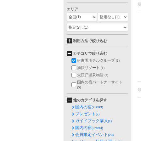
エリア
全国
(1)
指定なし
(1)
指定なし
(1)
利用方法で絞り込む
カテゴリで絞り込む
伊東園ホテルグループ
(1)
湯快リゾート
(1)
大江戸温泉物語
(1)
国内の宿パートナーサイト
(5)
他のカテゴリを探す
国内の宿
(25093)
プレゼント
(2)
ガイドブック購入
(1)
国内の宿
(25093)
会員限定イベント
(20)