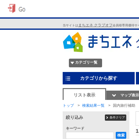
まちエネ クラブオフ
当サイトは
会員様専用優待サ
カテゴリ一覧
カテゴリから探す
リスト表示
マップ表示
トップ
検索結果一覧
国内旅行補助
絞り込み
条件クリア
キーワード
1
検索