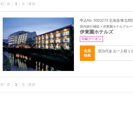
最初
前
1
次
最後
申込No. 5003273 北海道/東北/
国内旅行補助 > 伊東園ホテルグルー
伊東園ホテルズ
印刷クーポン
会員
宿泊代金 お一人様１
特典
最初
前
1
次
最後