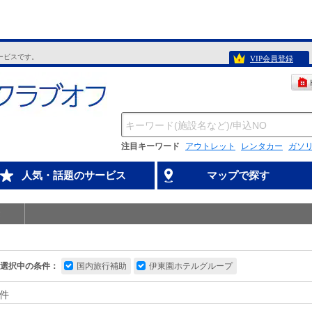
ービスです。
VIP会員登録
注目キーワード
アウトレット
レンタカー
ガソ
人気・話題のサービス
マップで探す
選択中の条件：
国内旅行補助
伊東園ホテルグループ
件