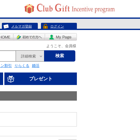
メルマガ登録
ログイン
ようこそ、会員様
検索
詳細検索
リン割引
りらくる
婚活
プレゼント