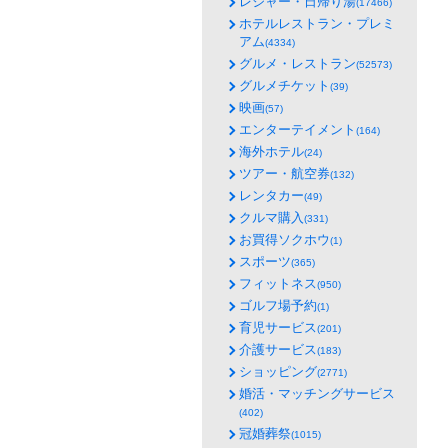
レジャー・日帰り湯
(17466)
ホテルレストラン・プレミ
アム
(4334)
グルメ・レストラン
(52573)
グルメチケット
(39)
映画
(57)
エンターテイメント
(164)
海外ホテル
(24)
ツアー・航空券
(132)
レンタカー
(49)
クルマ購入
(331)
お買得ソクホウ
(1)
スポーツ
(365)
フィットネス
(950)
ゴルフ場予約
(1)
育児サービス
(201)
介護サービス
(183)
ショッピング
(2771)
婚活・マッチングサービス
(402)
冠婚葬祭
(1015)