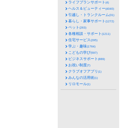
ライフプランサポート
(4)
ヘルス＆ビューティー
(4040)
引越し・トランクルーム
(31)
暮らし・家事サポート
(1272)
ペット
(263)
各種相談・サポート
(1211)
住宅サービス
(295)
学ぶ・趣味
(1764)
こどもの学び
(597)
ビジネスサポート
(889)
お祝い制度
(7)
クラブオフアプリ
(1)
みんなの活用術
(1)
リロモール
(1)