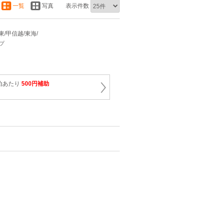
一覧
写真
表示件数
関東/甲信越/東海/
プ
泊あたり
500円補助