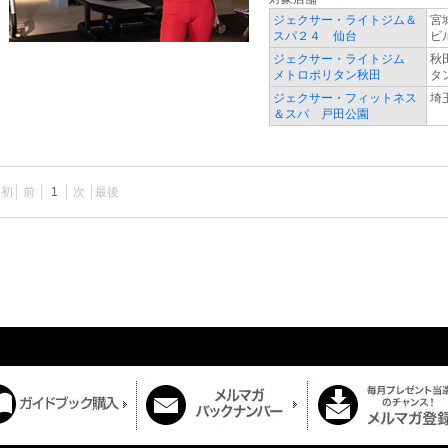
ジェクサー・ライトジム＆
宮
スパ２４ 仙台
ビ
ジェクサー・ライトジム
秋
メトロポリタン秋田
タ
ジェクサー・フィットネス
埼
＆スパ 戸田公園
最初
前
1
次
最後