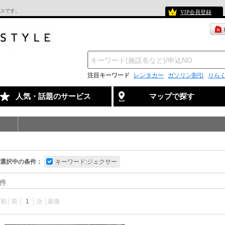
スです。
VIP会員登録
注目キーワード
レンタカー
ガソリン割引
りら
人気・話題のサービス
マップで探す
選択中の条件：
キーワード:ジェクサー
件
最初
前
1
次
最後