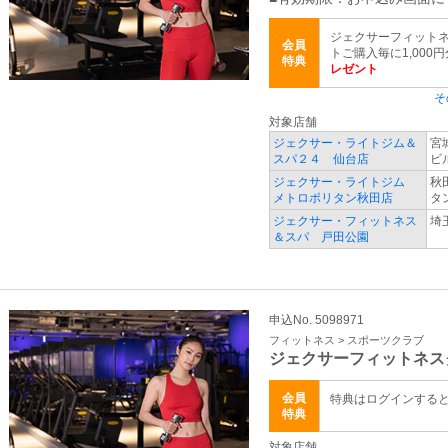
ジェクサーフィットネ
会員
トご購入毎に1,000
特典
レゼント
そ
対象店舗
ジェクサー・ライトジム＆
宮
スパ２４ 仙台店
ビ
ジェクサー・ライトジム
秋
メトロポリタン秋田店
タ
ジェクサー・フィットネス
埼
＆スパ 戸田公園
申込No. 5098971
フィットネス > スポーツクラブ
ジェクサーフィットネス
会員
特典はログインする
特典
対象店舗