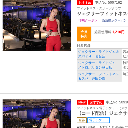
申込No. 5007162
おすすめ
フィットネス > スポーツクラブ
ジェクサーフィットネス
印刷クーポン
画面提示クーポン
会員
施設使用料
1,210円
特典
対象店舗
ジェクサー・ライトジム＆
宮
スパ２４ 仙台店
ビ
ジェクサー・ライトジム
秋
メトロポリタン秋田店
タ
ジェクサー・フィットネス
埼
＆スパ 戸田公園
New
申込No. 5093
おすすめ
フィットネス > 電子チケット（ス
【コード配信】ジェクサ
金券
電子チケット
■有効期限：お申込み画面に