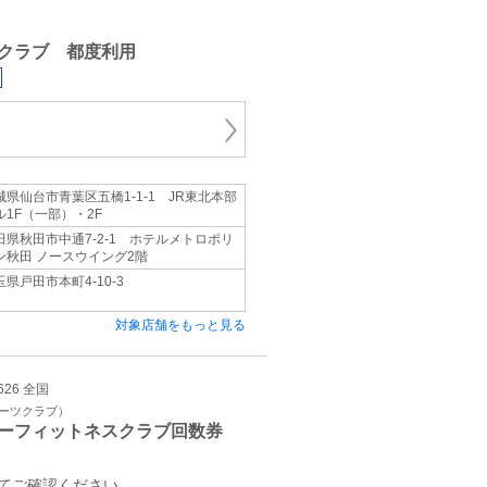
クラブ 都度利用
城県仙台市青葉区五橋1-1-1 JR東北本部
ル1F（一部）・2F
田県秋田市中通7-2-1 ホテルメトロポリ
ン秋田 ノースウイング2階
玉県戸田市本町4-10-3
対象店舗をもっと見る
626 全国
ポーツクラブ）
ーフィットネスクラブ回数券
てご確認ください。