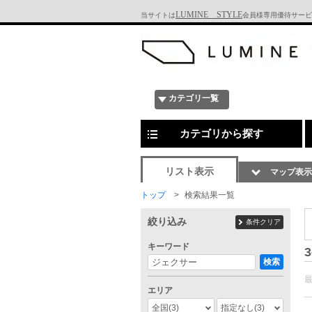
LUMINE STYLE
当サイトは
会員様専用優待サービ
カテゴリ一覧
カテゴリから探す
リスト表示
マップ表示
トップ
検索結果一覧
絞り込み
条件クリア
キーワード
3
検索
エリア
全国
(3)
指定なし
(3)