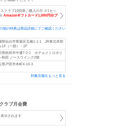
スクラブ10回券ご購入の方 ※1セッ
円分
Amazonギフトカード1,000円分プ
の他の特典は商品詳細にてご確認ください
城県仙台市青葉区五橋1-1-1 JR東北本部
ル1F（一部）・2F
田県秋田市中通7-2-1 ホテルメトロポリ
ン秋田 ノースウイング2階
玉県戸田市本町4-10-3
対象店舗をもっと見る
クラブ月会費
と表示されます