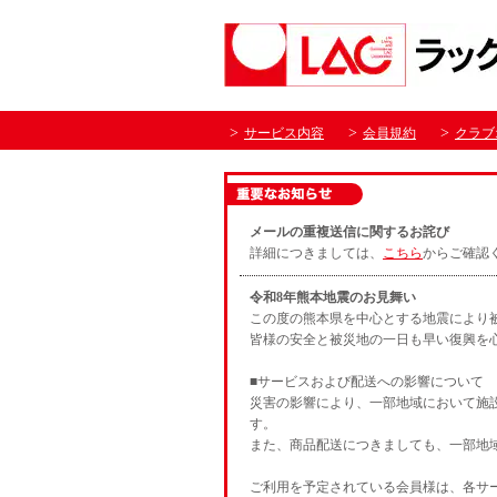
サービス内容
会員規約
クラブ
メールの重複送信に関するお詫び
詳細につきましては、
こちら
からご確認
令和8年熊本地震のお見舞い
この度の熊本県を中心とする地震により
皆様の安全と被災地の一日も早い復興を
■サービスおよび配送への影響について
災害の影響により、一部地域において施
す。
また、商品配送につきましても、一部地
ご利用を予定されている会員様は、各サ