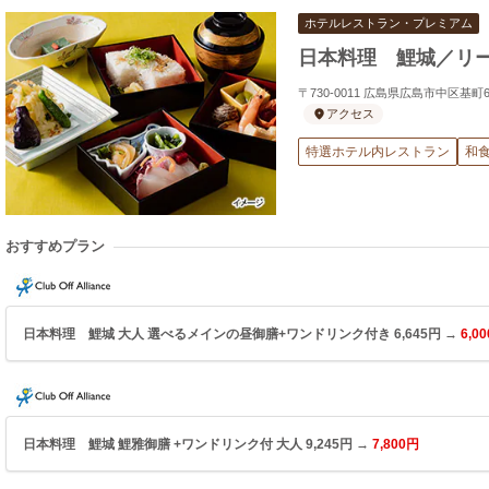
ホテルレストラン・プレミアム
日本料理 鯉城／リ
〒730-0011 広島県広島市中区基
アクセス
特選ホテル内レストラン
和
おすすめプラン
日本料理 鯉城 大人 選べるメインの昼御膳+ワンドリンク付き 6,645円 →
6,0
日本料理 鯉城 鯉雅御膳 +ワンドリンク付 大人 9,245円 →
7,800円