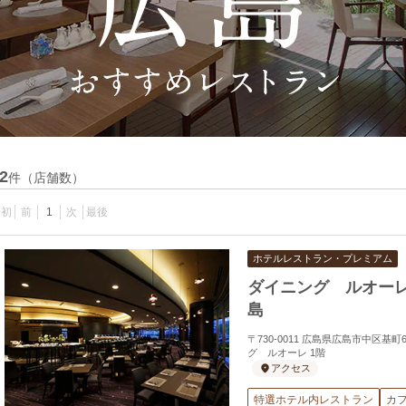
2
件（店舗数）
最初
前
1
次
最後
ホテルレストラン・プレミアム
ダイニング ルオー
島
〒730-0011 広島県広島市中区
グ ルオーレ 1階
アクセス
特選ホテル内レストラン
カ