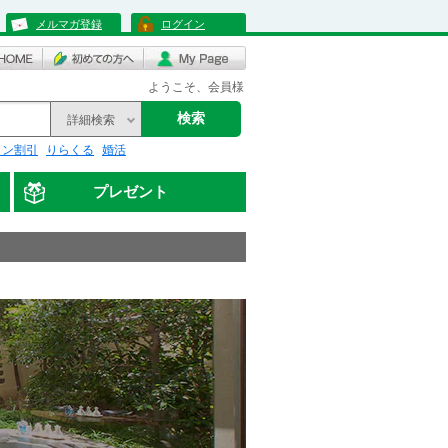
メルマガ登録
ログイン
ようこそ、会員様
検索
詳細検索
リン割引
りらくる
婚活
プレゼント