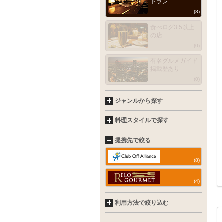
トラン
(8)
食べログ3.5以上
の店
(0)
有名グルメガイド
掲載歴あり
(0)
ジャンルから探す
料理スタイルで探す
提携先で絞る
(8)
(4)
利用方法で絞り込む