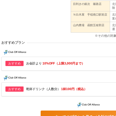
目利きの銀次 篠路店
北
階
Ｎ白木屋 手稲南口駅前店
北
葉
山内農場 函館五稜郭店
北
通
※その他の対
おすすめプラン
おすすめ
お会計より
10%OFF（上限3,000円まで）
おすすめ
乾杯ドリンク（人数分）
1杯100円（税込）