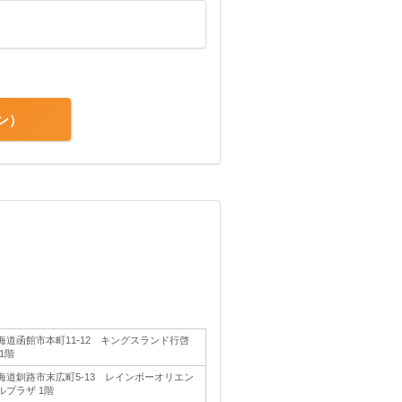
ン
海道函館市本町11-12 キングスランド行啓
 1階
海道釧路市末広町5-13 レインボーオリエン
ルプラザ 1階