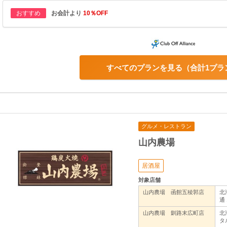
おすすめ
お会計より
10％OFF
すべてのプランを見る
合計1プラ
グルメ・レストラン
山内農場
居酒屋
対象店舗
山内農場 函館五稜郭店
北
通
山内農場 釧路末広町店
北
タ