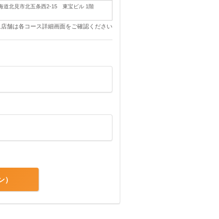
海道北見市北五条西2-15 東宝ビル 1階
象店舗は各コース詳細画面をご確認ください
ン