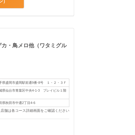
ン
ザカ・鳥メロ他（ワタミグル
手県盛岡市盛岡駅前通9番-8号 １・２・３Ｆ
城県仙台市青葉区中央4-1-3 プレイビル１階
田県秋田市中通2丁目4-6
象店舗は各コース詳細画面をご確認ください