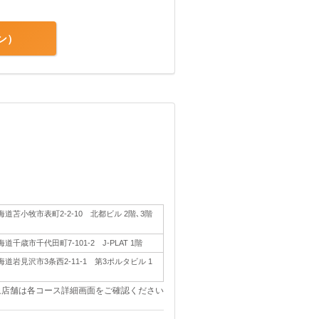
ン
海道苫小牧市表町2-2-10 北都ビル 2階､3階
海道千歳市千代田町7-101-2 J-PLAT 1階
海道岩見沢市3条西2-11-1 第3ポルタビル 1
象店舗は各コース詳細画面をご確認ください