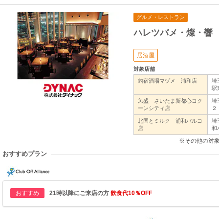
グルメ・レストラン
ハレツバメ・燦・響
居酒屋
対象店舗
釣宿酒場マヅメ 浦和店
埼
駅
魚盛 さいたま新都心コク
埼
ーンシティ店
２
北国とミルク 浦和パルコ
埼
店
和
※その他の対
おすすめプラン
おすすめ
21時以降にご来店の方
飲食代10％OFF