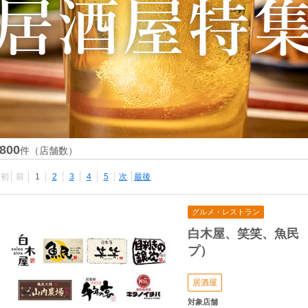
800
件（店舗数）
最初
前
1
2
3
4
5
次
最後
グルメ・レストラン
白木屋、笑笑、魚民
プ）
居酒屋
対象店舗