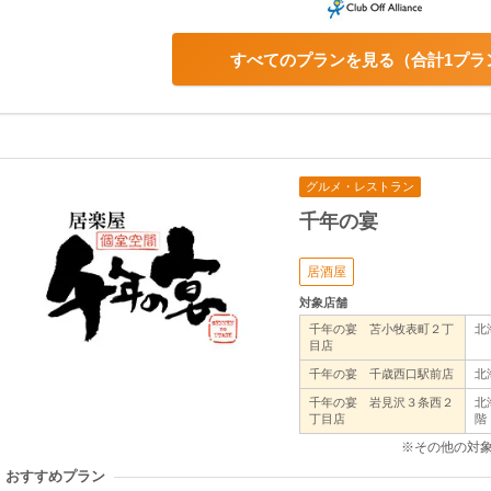
すべてのプランを見る
合計1プラ
グルメ・レストラン
千年の宴
居酒屋
対象店舗
千年の宴 苫小牧表町２丁
北
目店
千年の宴 千歳西口駅前店
北
千年の宴 岩見沢３条西２
北
丁目店
階
※その他の対
おすすめプラン