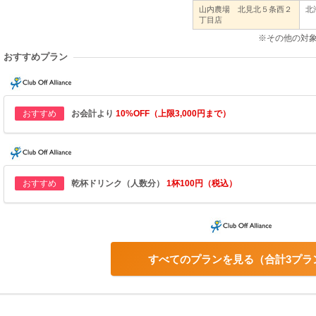
山内農場 北見北５条西２
北
丁目店
※その他の対
おすすめプラン
おすすめ
お会計より
10%OFF（上限3,000円まで）
おすすめ
乾杯ドリンク（人数分）
1杯100円（税込）
すべてのプランを見る
合計3プラ