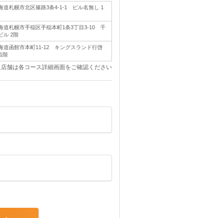
海道札幌市北区篠路3条4-1-1 ビル名無し 1
海道札幌市手稲区手稲本町1条3丁目3-10 千
ビル 2階
海道函館市本町11-12 キングスランド行啓
 1階
象店舗は各コース詳細画面をご確認ください