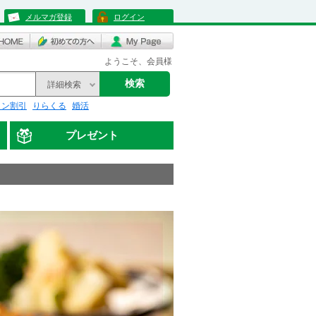
メルマガ登録
ログイン
ようこそ、会員様
検索
詳細検索
リン割引
りらくる
婚活
プレゼント