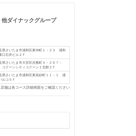
 他ダイナックグループ
玉県さいたま市浦和区東仲町１－２３ 浦和
東口石井ビル２Ｆ
玉県さいたま市大宮区吉敷町４－２６７－
 コクーンシティコクーン１北館２Ｆ
玉県さいたま市浦和区東高砂町１１－１ 浦
パルコ５Ｆ
象店舗は各コース詳細画面をご確認ください