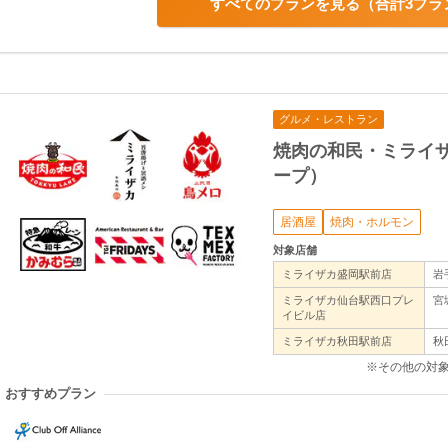
すべてのプランを見る
合計3プラ
グルメ・レストラン
焼肉の和民・ミライ
ープ）
居酒屋
焼肉・ホルモン
対象店舗
ミライザカ盛岡駅前店
岩
ミライザカ仙台駅西口プレ
宮
イビル店
ミライザカ秋田駅前店
秋
※その他の対
おすすめプラン