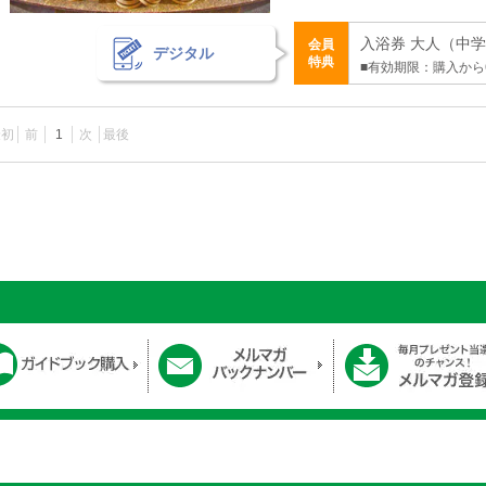
入浴券 大人（中学生
会員
デジタル
特典
■有効期限：購入から
最初
前
1
次
最後