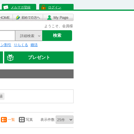
メルマガ登録
ログイン
ようこそ、会員様
検索
詳細検索
リン割引
りらくる
婚活
プレゼント
湯
一覧
写真
表示件数