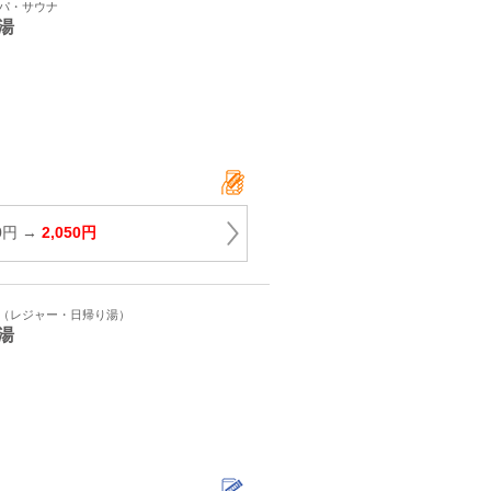
スパ・サウナ
湯
0円 →
2,050円
ト（レジャー・日帰り湯）
湯