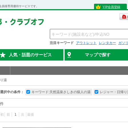
会員様専用優待サービスです。
VIP会員登録
注目キーワード
アウトレット
レンタカー
ガソ
人気・話題のサービス
マップで探す
り湯
選択中の条件：
キーワード:天然温泉さしきの猿人の湯
レジャー・日帰り
件
最初
前
1
次
最後