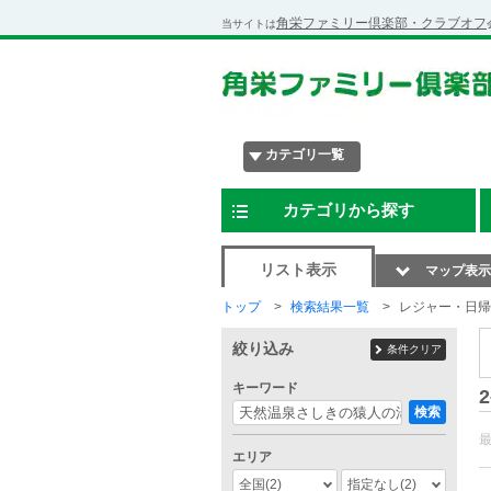
角栄ファミリー倶楽部・クラブオフ
当サイトは
カテゴリ一覧
カテゴリから探す
リスト表示
マップ表示
トップ
検索結果一覧
レジャー・日帰
絞り込み
条件クリア
キーワード
2
検索
エリア
全国
(2)
指定なし
(2)