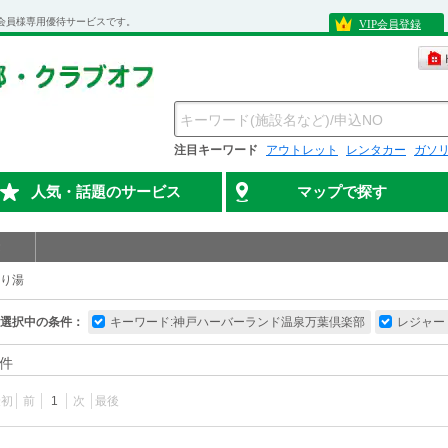
会員様専用優待サービスです。
VIP会員登録
注目キーワード
アウトレット
レンタカー
ガソ
人気・話題のサービス
マップで探す
り湯
選択中の条件：
キーワード:神戸ハーバーランド温泉万葉倶楽部
レジャー
件
最初
前
1
次
最後