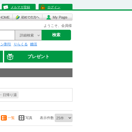
メルマガ登録
ログイン
ようこそ、会員様
検索
詳細検索
リン割引
りらくる
婚活
プレゼント
・日帰り湯
一覧
写真
表示件数