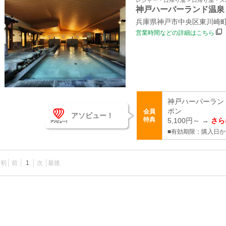
レジャー・日帰り湯 > 日帰り湯・
神戸ハーバーランド温泉
兵庫県神戸市中央区東川崎町1
営業時間などの詳細はこちら
神戸ハーバーラン
ポン
会員
アソビュー！
特典
5,100円～ →
さら
■有効期限：購入日か
最初
前
1
次
最後