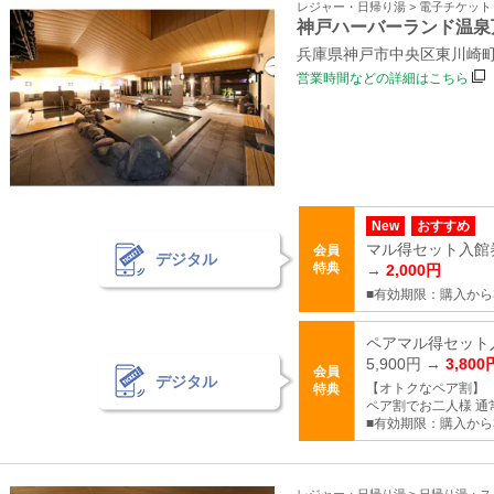
レジャー・日帰り湯 > 電子チケッ
神戸ハーバーランド温泉
兵庫県神戸市中央区東川崎町1
営業時間などの詳細はこちら
New
おすすめ
マル得セット入館券
会員
デジタル
特典
→
2,000円
■有効期限：購入から
ペアマル得セット入
5,900円 →
3,800
会員
デジタル
【オトクなペア割】
特典
ペア割でお二人様 通常5
■有効期限：購入から